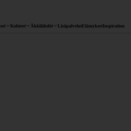
set
Kohteet
Äkkilähdöt
Lisäpalvelut
Elämykset
Inspiration