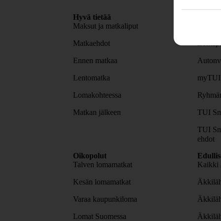
Hyvä tietää
Asiaka
Maksut ja matkaliput
TUI-sov
Matkaehdot
Lomapa
Ennen matkaa
Autonv
Lentomatka
myTUI
Lomakohteessa
Ryhmäm
Matkan jälkeen
TUI Sm
TUI Sm
ehdot
Oikopolut
Edulli
Talven lomamatkat
Kaikki 
Kesän lomamatkat
Äkkiläh
Varaa kaupunkiloma
Äkkilä
Lomat Suomessa
Äkkilä