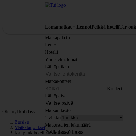
Lomamatkat
Lennot
Pelkkä hotelli
Tarjouk
Matkapaketti
Lento
Hotelli
Yhdistelmälomat
Lähtöpaikka
Matkakohteet
Kohteet
Lähtöpäivä
Matkan kesto
Olet nyt kohdassa
1 viikko
Etusivu
Matkustajien lukumäärä
Matkatarjoukset
Kaupunkihotellit kattoterassilla