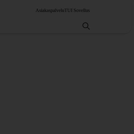
Asiakaspalvelu
TUI Sovellus