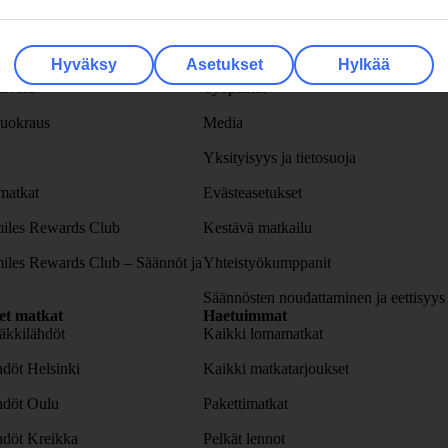
spalvelu
TUI
ellus
Yritystiedot
Hyväksy
Asetukset
Hylkää
lvelu
Työpaikat
uokraus
Media
Yksityisyys ja tietosuoja
atkat
Evästeasetukset
iles Rewards Club
Kestävä matkailu
iles Rewards Club – Säännöt ja
Yhteistyökumppanit
Säännösten noudattaminen ja eettisyys
set matkat
Haetuimmat
äkkilähdöt
Kaikki lomamatkat
döt Helsinki
Kaikki matkatarjoukset
hdöt Oulu
Pakettimatkat
hdöt Kreikka
Pelkät lennot