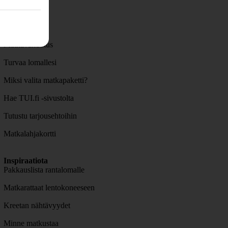
Hyödyllistä
Lisäpalvelut
Matkavakuutus
Turvaa lomallesi
Miksi valita matkapaketti?
Hae TUI.fi -sivustolta
Tutustu tarjousehtoihin
Matkalahjakortti
Inspiraatiota
Pakkauslista rantalomalle
Matkarattaat lentokoneeseen
Kreetan nähtävyydet
Minne matkustaa