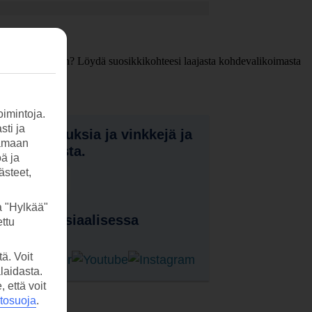
iilentävän juoman? Löydä suosikkikohteesi laajasta kohdevalikoimasta
imintoja.
sti ja
nota tarjouksia ja vinkkejä ja
tamaan
a uutuuksista.
öä ja
ästeet,
laa uutiskirje
a "Hylkää"
 meitä sosiaalisessa
ttu
ssa
ä. Voit
laidasta.
että voit
etosuoja
.