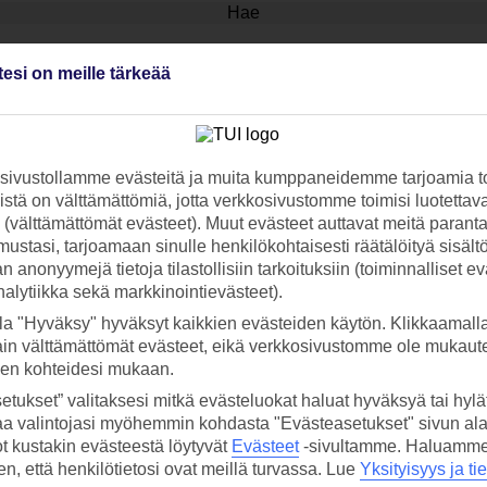
Hae
tesi on meille tärkeää
lkeen kuin suunnata hotellin kattoterassille ihailemaan näkymiä kera v
ivustollamme evästeitä ja muita kumppaneidemme tarjoamia to
stä on välttämättömiä, jotta verkkosivustomme toimisi luotettava
 TUI-sovellus nyt!
Vastaa
ti (välttämättömät evästeet). Muut evästeet auttavat meitä paran
tietoj
Lataa sovellus kätevästi lukemalla
ustasi, tarjoamaan sinulle henkilökohtaisesti räätälöityä sisält
 anonyymejä tietoja tilastollisiin tarkoituksiin (toiminnalliset ev
QR-koodi puhelimesi kameralla.
Ti
analytiikka sekä markkinointievästeet).
la "Hyväksy" hyväksyt kaikkien evästeiden käytön. Klikkaamall
Seuraa
ain välttämättömät evästeet, eikä verkkosivustomme ole mukaute
media
sen kohteidesi mukaan.
etukset” valitaksesi mitkä evästeluokat haluat hyväksyä tai hylät
aa valintojasi myöhemmin kohdasta "Evästeasetukset" sivun ala
ot kustakin evästeestä löytyvät
Evästeet
-sivultamme.
Haluamme, 
hen, että henkilötietosi ovat meillä turvassa. Lue
Yksityisyys ja ti
it