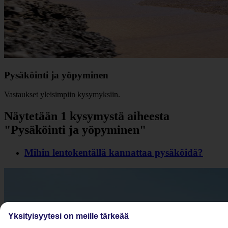
Pysäköinti ja yöpyminen
Vastaukset yleisimpiin kysymyksiin.
Näytetään 1 kysymystä aiheesta
"Pysäköinti ja yöpyminen"
Mihin lentokentällä kannattaa pysäköidä?
Yksityisyytesi on meille tärkeää