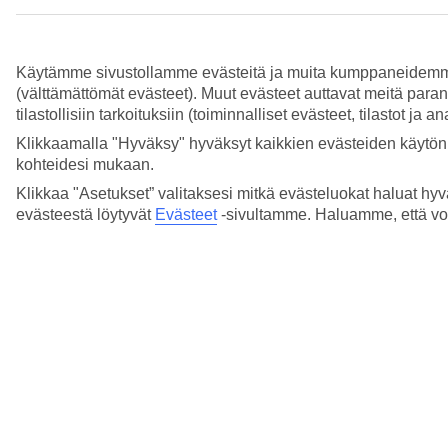
Käytämme sivustollamme evästeitä ja muita kumppaneidemme tar
(välttämättömät evästeet). Muut evästeet auttavat meitä para
tilastollisiin tarkoituksiin (toiminnalliset evästeet, tilastot ja 
Klikkaamalla "Hyväksy" hyväksyt kaikkien evästeiden käytön.
kohteidesi mukaan.
Klikkaa "Asetukset” valitaksesi mitkä evästeluokat haluat hyv
evästeestä löytyvät
Evästeet
-sivultamme.
Haluamme, että voit
Etkö löytänyt vastausta kysymykseesi?
Kokeile uutta hakua
Hakuehdotuksia