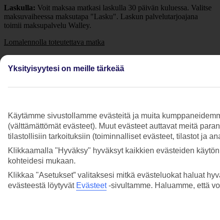
Laskulla:
Voit maksaa matkasi laskulla 30 päivän kuluessa. Valitse
maksuvaiheessa maksutapa "Lasku". Laskun palvelutarjoajana
toimii maksupalvelu Walley.
Lomalennolla toteutettava
matka
Lomalennolla toteutettavan matkan
varausmaksu
on aina
suoritettava jollain tällä sivulla mainituista maksutavoista varauksen
Yksityisyytesi on meille tärkeää
teon päätteeksi tai myTUI-sivulla vuorokauden sisällä matkan
varausajankohdasta.
Reittilennolla toteutettava matka
Käytämme sivustollamme evästeitä ja muita kumppaneidemme tar
Jos olet varannut matkapaketin reittilennoilla, tulee maksu
(välttämättömät evästeet). Muut evästeet auttavat meitä para
suorittaa heti varauksen teon yhteydessä, koska maksun pitää
kirjautua varaukselle välittömästi, muuten varaus peruuntuu.
tilastollisiin tarkoituksiin (toiminnalliset evästeet, tilastot ja 
Klikkaamalla "Hyväksy" hyväksyt kaikkien evästeiden käytön.
kohteidesi mukaan.
Lisää kysymyksiä aiheesta Maksutavat
Klikkaa "Asetukset” valitaksesi mitkä evästeluokat haluat hyv
evästeestä löytyvät
Evästeet
-sivultamme.
Haluamme, että voit
Miksi luottokorttimaksuni epäonnistui?
Lue lisää