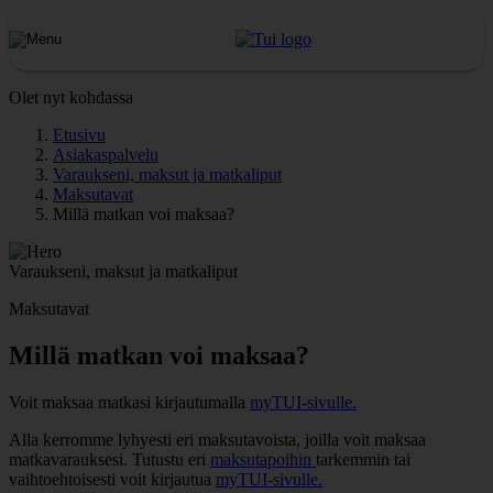
Olet nyt kohdassa
Etusivu
Asiakaspalvelu
Varaukseni, maksut ja matkaliput
Maksutavat
Millä matkan voi maksaa?
Varaukseni, maksut ja matkaliput
Maksutavat
Millä matkan voi maksaa?
Voit maksaa matkasi kirjautumalla
myTUI-sivulle.
Alla kerromme lyhyesti eri maksutavoista, joilla voit maksaa
matkavarauksesi. Tutustu eri
maksutapoihin
tarkemmin tai
vaihtoehtoisesti voit kirjautua
myTUI-sivulle.