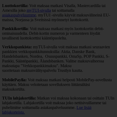
Luottokortilla:
Voit maksaa matkasi Visalla, Mastercardilla tai
Amexilla joko
myTUI-sivulla
tai soittamalla
asiakaspalveluumme
. myTUI -sivulla käyvät maksuvälineinä EU-
maissa, Norjassa ja Sveitsissä myönnetyt luottokortit.
Pankkikortilla
: Voit maksaa matkasi myös luottokortin debit-
ominaisuudella. Debit-kortin numeron ja varmenteen löydät
tavallisesti luottokorttisi kääntöpuolelta.
Verkkopankista:
myTUI-sivulla voit maksaa matkasi seuraavien
pankkien verkkopankkitunnuksilla: Aktia, Danske Bank,
Handelsbanken, Nordea, Osuuspankki, OmaSp, POP Pankki, S-
Pankki, Säästöpankki, Ålandsbanken. Valitse maksuvaiheessa
maksutapa "Verkkopankkimaksu". Maksu
suoritetaan maksunvälityspalvelu Trustlyn kautta.
MobilePaylla:
Voit maksaa matkasi helposti MobilePay-sovellusta
käyttäen. Maksu veloitetaan sovellukseen liittämältäsi
maksukortilta.
TUIn lahjakortilla:
Matkan voi maksaa kokonaan tai osittain TUIn
lahjakortilla. Lahjakortilla voit maksaa joko nettisivuillamme tai
puhelimitse soittamalla asiakaspalveluumme.
Lue lisää
lahjakorteista.