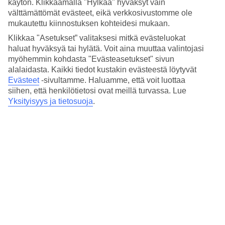
käytön. Klikkaamalla "Hylkää" hyväksyt vain
pysäköintimahdollisuus.
välttämättömät evästeet, eikä verkkosivustomme ole
Uima-allas ja leikkipaikka
mukautettu kiinnostuksen kohteidesi mukaan.
Klikkaa "Asetukset” valitaksesi mitkä evästeluokat
Virkistäydy hotellin uudessa pienessä uima-altaassa tai rentoudu
haluat hyväksyä tai hylätä. Voit aina muuttaa valintojasi
aurinkotuolissa loikoillen. Perheen pienimmille on matalampi osa
myöhemmin kohdasta "Evästeasetukset" sivun
altaasta.
alalaidasta. Kaikki tiedot kustakin evästeestä löytyvät
Terassi rannan äärellä
Evästeet
-sivultamme.
Haluamme, että voit luottaa
siihen, että henkilötietosi ovat meillä turvassa. Lue
Hotellin ravintolalla on kodikas terassi rannan äärellä. Voit nauttia
Yksityisyys ja tietosuoja
.
albanialaisesta ruuasta, joka on saanut vaikutteita italialaisesta
keittiöstä.
Huoneita : 22
Lyhyesti hotellista
Rannalle
10 m - 60 m
Ulkouima-allas/Lastenallas
Kyllä/Kyllä
Keskustaan/Ostoksille
9 km/2 km