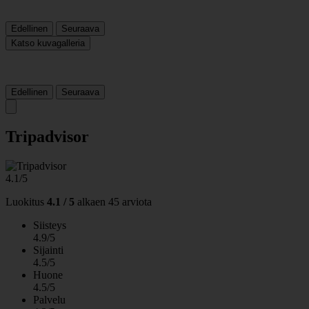
Edellinen
Seuraava
Katso kuvagalleria
Edellinen
Seuraava
Tripadvisor
4.1/5
Luokitus
4.1 / 5
alkaen
45 arviota
Siisteys
4.9/5
Sijainti
4.5/5
Huone
4.5/5
Palvelu