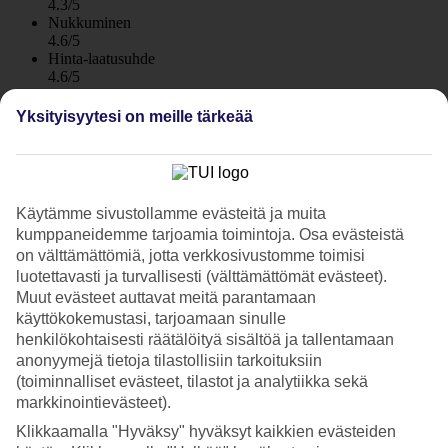
4.3/5
Nukkuminen
4.6/5
Hinta-laatusuhde
4.6/5
Hotelliesittely
Yksityisyytesi on meille tärkeää
4*
Paikallinen luokitus
WiFi
Käytämme sivustollamme evästeitä ja muita
Pieni ja viehättävä hotelli rannan äärellä
kumppaneidemme tarjoamia toimintoja. Osa evästeistä
on välttämättömiä, jotta verkkosivustomme toimisi
Perheen ylläpitämä Ylli I Detit sijaitsee kauniissa ympäristössä
luotettavasti ja turvallisesti (välttämättömät evästeet).
Adrianmeren äärellä, Durresin ja Golemin välissä. Hotellilla on
Muut evästeet auttavat meitä parantamaan
ravintola, jossa on rantaterassi ja merinäköala. Hotellilla on myös
käyttökokemustasi, tarjoamaan sinulle
pieni uima-allas ja aurinkotuolit rannalla – maksutta vieraiden
henkilökohtaisesti räätälöityä sisältöä ja tallentamaan
käytössä. Aamiaisbuffet.
anonyymejä tietoja tilastollisiin tarkoituksiin
Ylli I Detit sopii sinulle, joka asut mielelläsi yksinkertaisemmassa
(toiminnalliset evästeet, tilastot ja analytiikka sekä
hotellissa ja arvostat hyvää palvelua. Hotellissa on vain 22 huonetta
markkinointievästeet).
ja se sijaitsee aivan hiekkarannan tuntumassa. Jos olet aikeissa
Klikkaamalla "Hyväksy" hyväksyt kaikkien evästeiden
vuokrata auton lomallesi, on hotellilla maksuton