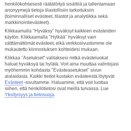
nauti lomastasi!
henkilökohtaisesti räätälöityä sisältöä ja tallentamaan
anonyymejä tietoja tilastollisiin tarkoituksiin
Keskilämpötilat – Vlora
(toiminnalliset evästeet, tilastot ja analytiikka sekä
markkinointievästeet).
Suositut hotellit kohteessa Vlora
Klikkaamalla "Hyväksy" hyväksyt kaikkien evästeiden
käytön. Klikkaamalla "Hylkää" hyväksyt vain
Muita kohteita
välttämättömät evästeet, eikä verkkosivustomme ole
mukautettu kiinnostuksen kohteidesi mukaan.
Durresin Riviera - Sää ja lämpötila
Rodos - Sää ja lämpötila
Klikkaa "Asetukset” valitaksesi mitkä evästeluokat
Espanja - Sää ja lämpötila
haluat hyväksyä tai hylätä. Voit aina muuttaa valintojasi
myöhemmin kohdasta "Evästeasetukset" sivun
Muita matkoja
alalaidasta. Kaikki tiedot kustakin evästeestä löytyvät
Evästeet
-sivultamme.
Haluamme, että voit luottaa
Äkkilähdöt Vlora
siihen, että henkilötietosi ovat meillä turvassa. Lue
Hotellit Vlora
Yksityisyys ja tietosuoja
.
Matkat Albania
All Inclusive Albania
Tutustu myös
Äkkilähdöt Polignano a Mare
Matkat Espanja