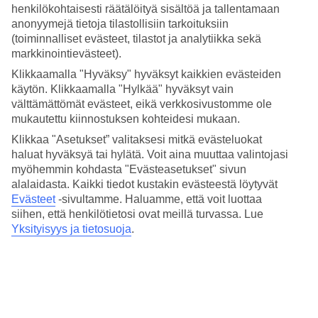
4.6/5
henkilökohtaisesti räätälöityä sisältöä ja tallentamaan
Hinta-laatusuhde
anonyymejä tietoja tilastollisiin tarkoituksiin
4.2/5
(toiminnalliset evästeet, tilastot ja analytiikka sekä
markkinointievästeet).
Hotelliesittely
Klikkaamalla "Hyväksy" hyväksyt kaikkien evästeiden
4*
käytön. Klikkaamalla "Hylkää" hyväksyt vain
Paikallinen luokitus
välttämättömät evästeet, eikä verkkosivustomme ole
mukautettu kiinnostuksen kohteidesi mukaan.
4 tähden hotelli Lagune Barra Hotel kohteessa Barra da Tijuca on
hotelli, jolla on baari, WiFi ja uima-allas. Hotellilla voit nauttia
Klikkaa "Asetukset” valitaksesi mitkä evästeluokat
palveluista kuten sauna. Jos matkustat lasten kanssa, on lapsille
haluat hyväksyä tai hylätä. Voit aina muuttaa valintojasi
lastenkerho/miniklubi ja leikkipaikka. Alueella on
myöhemmin kohdasta "Evästeasetukset" sivun
pysäköintimahdollisuus.
alalaidasta. Kaikki tiedot kustakin evästeestä löytyvät
Evästeet
-sivultamme.
Haluamme, että voit luottaa
Lyhyesti hotellista
siihen, että henkilötietosi ovat meillä turvassa. Lue
Yksityisyys ja tietosuoja
.
Rannalle
8,6 km
Ulkouima-allas
Kyllä
Ravintola/Baari
Kyllä/Kyllä
Matka lentokentältä