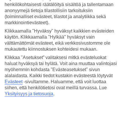
4.3/5
henkilökohtaisesti räätälöityä sisältöä ja tallentamaan
Nukkuminen
anonyymejä tietoja tilastollisiin tarkoituksiin
4.5/5
(toiminnalliset evästeet, tilastot ja analytiikka sekä
Hinta-laatusuhde
4.1/5
markkinointievästeet).
Klikkaamalla "Hyväksy" hyväksyt kaikkien evästeiden
Hotelliesittely
käytön. Klikkaamalla "Hylkää" hyväksyt vain
välttämättömät evästeet, eikä verkkosivustomme ole
3*
mukautettu kiinnostuksen kohteidesi mukaan.
Paikallinen luokitus
Klikkaa "Asetukset” valitaksesi mitkä evästeluokat
3 tähden hotelli Mercure Rio de Janeiro Barra Da Tijuca kohteessa
haluat hyväksyä tai hylätä. Voit aina muuttaa valintojasi
Barra da Tijuca on hotelli, jolla on baari, aamiaisbuffet ja WiFi.
myöhemmin kohdasta "Evästeasetukset" sivun
Hotellilla voit nauttia palveluista kuten sauna. Jos matkustat lasten
alalaidasta. Kaikki tiedot kustakin evästeestä löytyvät
kanssa, on lapsille lastenhoito ja lastenkerho/miniklubi. Alueella on
Evästeet
-sivultamme.
Haluamme, että voit luottaa
pysäköintimahdollisuus. Hotelli hyväksyy seuraavat luottokortit:
American Express, Diners Club, EC Maestro, Mastercard ja Visa.
siihen, että henkilötietosi ovat meillä turvassa. Lue
Yksityisyys ja tietosuoja
.
Lyhyesti hotellista
Ulkouima-allas
Kyllä
Ravintola/Baari
Kyllä/Kyllä