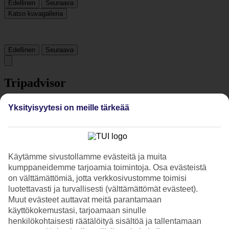
Edellinen
Seuraava
Katso kuvagalleria
Edellinen
Seuraava
Tripadvisor
Yksityisyytesi on meille tärkeää
3.5/5
Luokitus
3.5 / 5
alkaen
235 arviota
Siisteys
Käytämme sivustollamme evästeitä ja muita
4/5
Sijainti
kumppaneidemme tarjoamia toimintoja. Osa evästeistä
3.9/5
on välttämättömiä, jotta verkkosivustomme toimisi
Huone
luotettavasti ja turvallisesti (välttämättömät evästeet).
4.1/5
Muut evästeet auttavat meitä parantamaan
Palvelu
käyttökokemustasi, tarjoamaan sinulle
3.5/5
henkilökohtaisesti räätälöityä sisältöä ja tallentamaan
Nukkuminen