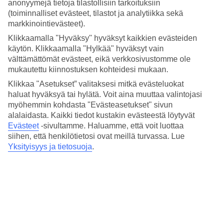
4.1/5
anonyymejä tietoja tilastollisiin tarkoituksiin
Hinta-laatusuhde
(toiminnalliset evästeet, tilastot ja analytiikka sekä
3.5/5
markkinointievästeet).
Klikkaamalla "Hyväksy" hyväksyt kaikkien evästeiden
Hotelliesittely
käytön. Klikkaamalla "Hylkää" hyväksyt vain
välttämättömät evästeet, eikä verkkosivustomme ole
4*
mukautettu kiinnostuksen kohteidesi mukaan.
Paikallinen luokitus
Klikkaa "Asetukset” valitaksesi mitkä evästeluokat
4 tähden hotelli Promenade Link Stay kohteessa Barra da Tijuca on
haluat hyväksyä tai hylätä. Voit aina muuttaa valintojasi
hotelli, jolla on baari, aamiaisbuffet ja WiFi. Hotellilla voit nauttia
myöhemmin kohdasta "Evästeasetukset" sivun
palveluista kuten hieronta ja sauna. Alueella on
pysäköintimahdollisuus. Hotelli hyväksyy seuraavat luottokortit:
alalaidasta. Kaikki tiedot kustakin evästeestä löytyvät
American Express, Mastercard ja Visa.
Evästeet
-sivultamme.
Haluamme, että voit luottaa
siihen, että henkilötietosi ovat meillä turvassa. Lue
Lyhyesti hotellista
Yksityisyys ja tietosuoja
.
Ulkouima-allas
Kyllä
Ravintola/Baari
Kyllä/Kyllä
Matka lentokentältä
1 t / 1 t 30 min