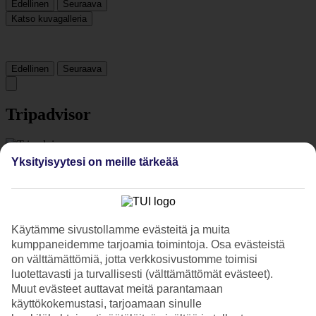
Edellinen
Seuraava
Katso kuvagalleria
Edellinen
Seuraava
Tripadvisor
3.1/5
Yksityisyytesi on meille tärkeää
Luokitus
3.1 / 5
alkaen
1150 arviota
Siisteys
3.6/5
Käytämme sivustollamme evästeitä ja muita
Sijainti
4.5/5
kumppaneidemme tarjoamia toimintoja. Osa evästeistä
Huone
on välttämättömiä, jotta verkkosivustomme toimisi
3.7/5
luotettavasti ja turvallisesti (välttämättömät evästeet).
Palvelu
Muut evästeet auttavat meitä parantamaan
3.3/5
käyttökokemustasi, tarjoamaan sinulle
Nukkuminen