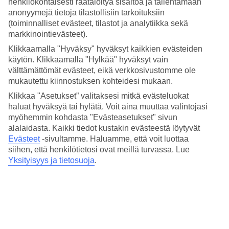
henkilökohtaisesti räätälöityä sisältöä ja tallentamaan
3.8/5
Hinta-laatusuhde
anonyymejä tietoja tilastollisiin tarkoituksiin
3/5
(toiminnalliset evästeet, tilastot ja analytiikka sekä
markkinointievästeet).
Hotelliesittely
Klikkaamalla "Hyväksy" hyväksyt kaikkien evästeiden
käytön. Klikkaamalla "Hylkää" hyväksyt vain
4*
välttämättömät evästeet, eikä verkkosivustomme ole
Paikallinen luokitus
mukautettu kiinnostuksen kohteidesi mukaan.
4 tähden hotelli Royalty Barra kohteessa Barra da Tijuca on hotelli,
Klikkaa "Asetukset” valitaksesi mitkä evästeluokat
jolla on baari, aamiaisbuffet ja WiFi. Hotellilla voit nauttia
haluat hyväksyä tai hylätä. Voit aina muuttaa valintojasi
palveluista kuten sauna ja poreallas. Jos matkustat lasten kanssa, on
myöhemmin kohdasta "Evästeasetukset" sivun
lapsille lastenallas. Alueella on pysäköintimahdollisuus. Hotelli on
uudistettu viimeksi vuonna 2014. Hotelli hyväksyy seuraavat
alalaidasta. Kaikki tiedot kustakin evästeestä löytyvät
luottokortit: American Express, Diners Club, Mastercard ja Visa.
Evästeet
-sivultamme.
Haluamme, että voit luottaa
siihen, että henkilötietosi ovat meillä turvassa. Lue
Lyhyesti hotellista
Yksityisyys ja tietosuoja
.
Rannalle
2,4 km
Ulkouima-allas/Lastenallas
Kyllä/Kyllä
Ravintola/Baari
Kyllä/Kyllä