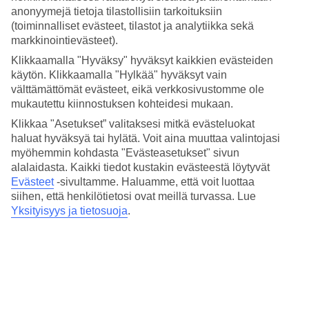
Hinta-laatusuhde
anonyymejä tietoja tilastollisiin tarkoituksiin
4/5
(toiminnalliset evästeet, tilastot ja analytiikka sekä
markkinointievästeet).
Hotelliesittely
Klikkaamalla "Hyväksy" hyväksyt kaikkien evästeiden
3*
käytön. Klikkaamalla "Hylkää" hyväksyt vain
Paikallinen luokitus
välttämättömät evästeet, eikä verkkosivustomme ole
mukautettu kiinnostuksen kohteidesi mukaan.
3 tähden hotelli Aparthotel BCN Montjuic kohteessa Barcelona on
hotelli, jolla on aamiaisbuffet, WiFi ja uima-allas. Hotellilla voit
Klikkaa "Asetukset” valitaksesi mitkä evästeluokat
nauttia palveluista kuten sauna. Alueella on pysäköintimahdollisuus.
haluat hyväksyä tai hylätä. Voit aina muuttaa valintojasi
Hotelli hyväksyy seuraavat luottokortit: American Express, EC
myöhemmin kohdasta "Evästeasetukset" sivun
Maestro, Mastercard ja Visa.
alalaidasta. Kaikki tiedot kustakin evästeestä löytyvät
Evästeet
-sivultamme.
Haluamme, että voit luottaa
Lyhyesti hotellista
siihen, että henkilötietosi ovat meillä turvassa. Lue
Yksityisyys ja tietosuoja
.
Ulkouima-allas
Kyllä
Ravintola
Kyllä
Keskilämpötila Barcelona