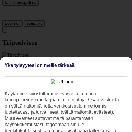
Katso kuvagalleria
Edellinen
Seuraava
Tripadvisor
4.1/5
Yksityisyytesi on meille tärkeää
Luokitus
4.1 / 5
alkaen
566 arviota
Siisteys
4.3/5
Sijainti
Käytämme sivustollamme evästeitä ja muita
4.2/5
kumppaneidemme tarjoamia toimintoja. Osa evästeistä
Huone
on välttämättömiä, jotta verkkosivustomme toimisi
4/5
Palvelu
luotettavasti ja turvallisesti (välttämättömät evästeet).
4.3/5
Muut evästeet auttavat meitä parantamaan
Nukkuminen
käyttökokemustasi, tarjoamaan sinulle
4.3/5
henkilökohtaisesti räätälöityä sisältöä ja tallentamaan