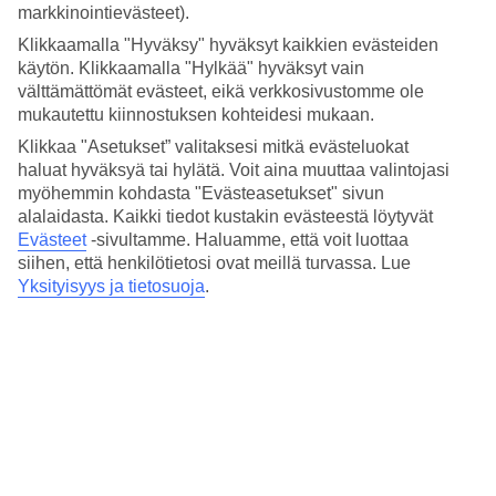
Hinta-laatusuhde
markkinointievästeet).
4/5
Klikkaamalla "Hyväksy" hyväksyt kaikkien evästeiden
Hotelliesittely
käytön. Klikkaamalla "Hylkää" hyväksyt vain
välttämättömät evästeet, eikä verkkosivustomme ole
mukautettu kiinnostuksen kohteidesi mukaan.
3*
Paikallinen luokitus
Klikkaa "Asetukset” valitaksesi mitkä evästeluokat
haluat hyväksyä tai hylätä. Voit aina muuttaa valintojasi
Kuuluisalla La Ramblalla
myöhemmin kohdasta "Evästeasetukset" sivun
alalaidasta. Kaikki tiedot kustakin evästeestä löytyvät
Citadines Ramblas Barcelona sijaitsee Barcelonan kuuluisimmalla
Evästeet
-sivultamme.
Haluamme, että voit luottaa
puisto-/kävelykadulla. Heti kulman takana on kauppoja,
siihen, että henkilötietosi ovat meillä turvassa. Lue
tapasbaareja, kulttuuria ja nähtävyyksiä. Hotellilla on
aamiaisravintola ja aurinkotuolein kalustettu aurinkoterassi, jolla on
Yksityisyys ja tietosuoja
.
mukava rentoutua ja nauttia näkymistä.
Lähin metroasema on Liceu.
Hotellilla on:
Aamiaishuone
WiFi
24 h vastaanotto
Kaikissa huoneissa/huoneistoissa on: