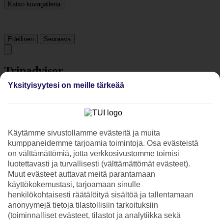
Katso kuvagalleria
Edellinen
Seuraava
Tripadvisor
Yksityisyytesi on meille tärkeää
4.1/5
Luokitus
4.1 / 5
alkaen
1436 arviota
Käytämme sivustollamme evästeitä ja muita
Siisteys
4.1/5
kumppaneidemme tarjoamia toimintoja. Osa evästeistä
Sijainti
on välttämättömiä, jotta verkkosivustomme toimisi
4.9/5
luotettavasti ja turvallisesti (välttämättömät evästeet).
Huone
Muut evästeet auttavat meitä parantamaan
4.1/5
käyttökokemustasi, tarjoamaan sinulle
Palvelu
henkilökohtaisesti räätälöityä sisältöä ja tallentamaan
4.1/5
Nukkuminen
anonyymejä tietoja tilastollisiin tarkoituksiin
4.1/5
(toiminnalliset evästeet, tilastot ja analytiikka sekä