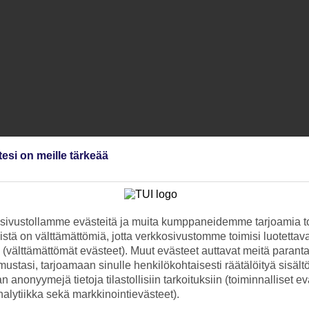
tesi on meille tärkeää
ivustollamme evästeitä ja muita kumppaneidemme tarjoamia to
stä on välttämättömiä, jotta verkkosivustomme toimisi luotettava
ti (välttämättömät evästeet). Muut evästeet auttavat meitä paran
ustasi, tarjoamaan sinulle henkilökohtaisesti räätälöityä sisält
 anonyymejä tietoja tilastollisiin tarkoituksiin (toiminnalliset ev
analytiikka sekä markkinointievästeet).