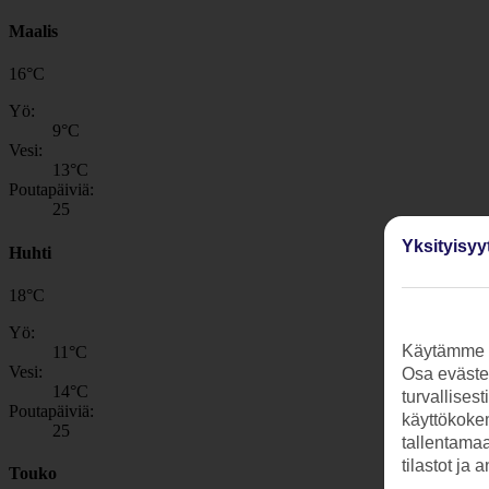
Maalis
16
°
C
Yö:
9
°C
Vesi:
13
°C
Poutapäiviä:
25
Yksityisyy
Huhti
18
°
C
Yö:
Käytämme s
11
°C
Vesi:
Osa evästei
14
°C
turvallises
Poutapäiviä:
käyttökokem
25
tallentamaan
tilastot ja 
Touko