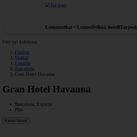
Lomamatkat
Lennot
Pelkkä hotelli
Tarjouk
Olet nyt kohdassa
Etusivu
Matkat
Espanja
Barcelona
Gran Hotel Havanna
Gran Hotel Havanna
Barcelona, Espanja
Plus
Katso hinnat