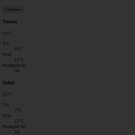
Edellinen
Tammi
13
°
C
Yö:
6
°C
Vesi:
12
°C
Poutapäiviä:
26
Helmi
15
°
C
Yö:
7
°C
Vesi:
12
°C
Poutapäiviä:
24