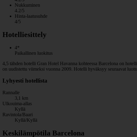
Nukkuminen
4.2/5
Hinta-laatusuhde
4/5
Hotelliesittely
4*
Paikallinen luokitus
4,5 tähden hotelli Gran Hotel Havanna kohteessa Barcelona on hotelli, j
on uudistettu viimeksi vuonna 2009. Hotelli hyväksyy seuraavat luott
Lyhyesti hotellista
Rannalle
3,1 km
Ulkouima-allas
Kyllä
Ravintola/Baari
Kyllä/Kyllä
Keskilämpötila Barcelona