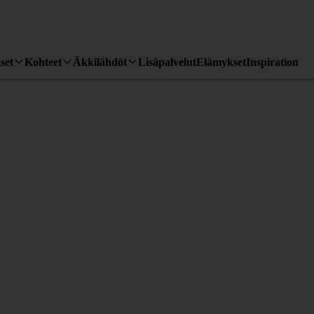
set
Kohteet
Äkkilähdöt
Lisäpalvelut
Elämykset
Inspiration