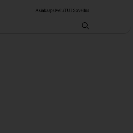
Asiakaspalvelu
TUI Sovellus