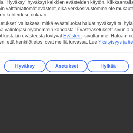
la "Hyväksy" hyväksyt kaikkien evästeiden käytön. Klikkaamall
ain välttämättömät evästeet, eikä verkkosivustomme ole mukaute
sen kohteidesi mukaan.
etukset” valitaksesi mitkä evästeluokat haluat hyväksyä tai hylät
aa valintojasi myöhemmin kohdasta "Evästeasetukset" sivun ala
ot kustakin evästeestä löytyvät
Evästeet
-sivultamme.
Haluamme, 
hen, että henkilötietosi ovat meillä turvassa. Lue
Yksityisyys ja ti
Hyväksy
Asetukset
Hylkää