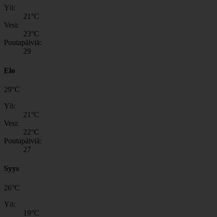
Yö:
21
°C
Vesi:
23
°C
Poutapäiviä:
29
Elo
29
°
C
Yö:
21
°C
Vesi:
22
°C
Poutapäiviä:
27
Syys
26
°
C
Yö:
19
°C