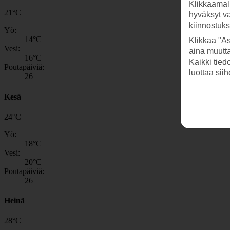
Klikkaamal
21
°
C
hyväksyt v
kiinnostuk
Yö:
14
°C
Klikkaa "As
Vesi:
aina muutt
16
°C
Kaikki tied
Poutapäiviä:
luottaa sii
26
Kesä
24
°
C
Yö:
18
°C
Vesi:
20
°C
Poutapäiviä:
26
Heinä
28
°
C