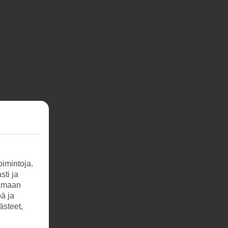
imintoja.
sti ja
tamaan
öä ja
ästeet,