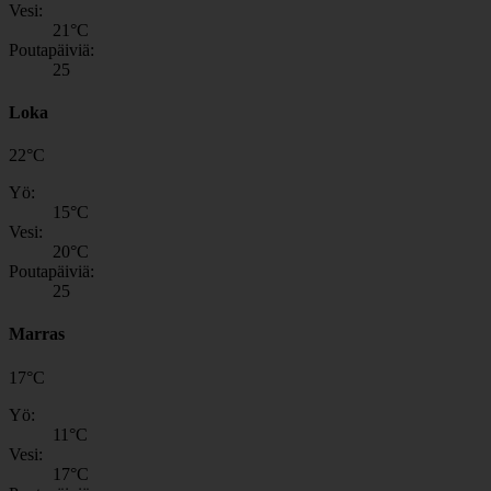
Vesi:
21
°C
Poutapäiviä:
25
Loka
22
°
C
Yö:
15
°C
Vesi:
20
°C
Poutapäiviä:
25
Marras
17
°
C
Yö:
11
°C
Vesi:
17
°C