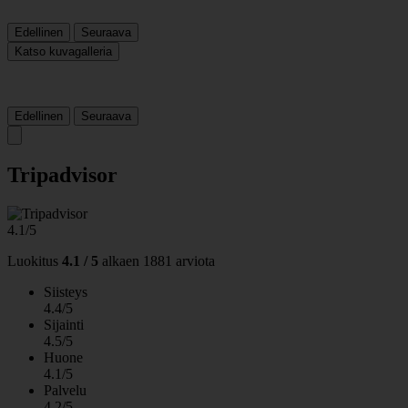
Edellinen
Seuraava
Katso kuvagalleria
Edellinen
Seuraava
Tripadvisor
4.1/5
Luokitus
4.1 / 5
alkaen
1881 arviota
Siisteys
4.4/5
Sijainti
4.5/5
Huone
4.1/5
Palvelu
4.2/5