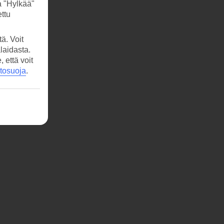
a "Hylkää"
ttu
ä. Voit
laidasta.
että voit
etosuoja
.