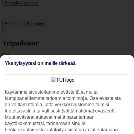
Katso kuvagalleria
Edellinen
Seuraava
Tripadvisor
4.8/5
Yksityisyytesi on meille tärkeää
Luokitus
4.8 / 5
alkaen
2175 arviota
Siisteys
4.9/5
Käytämme sivustollamme evästeitä ja muita
Sijainti
4.9/5
kumppaneidemme tarjoamia toimintoja. Osa evästeistä
Huone
on välttämättömiä, jotta verkkosivustomme toimisi
4.7/5
luotettavasti ja turvallisesti (välttämättömät evästeet).
Palvelu
Muut evästeet auttavat meitä parantamaan
4.8/5
käyttökokemustasi, tarjoamaan sinulle
Nukkuminen
henkilökohtaisesti räätälöityä sisältöä ja tallentamaan
4.8/5