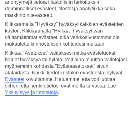
Hinta-laatusuhde
anonyymejä tietoja tilastollisiin tarkoituksiin
4.6/5
(toiminnalliset evästeet, tilastot ja analytiikka sekä
markkinointievästeet).
Hotelliesittely
Klikkaamalla "Hyväksy" hyväksyt kaikkien evästeiden
käytön. Klikkaamalla "Hylkää" hyväksyt vain
4*
välttämättömät evästeet, eikä verkkosivustomme ole
Paikallinen luokitus
mukautettu kiinnostuksen kohteidesi mukaan.
Uima-allas kattoterassilla
Klikkaa "Asetukset” valitaksesi mitkä evästeluokat
haluat hyväksyä tai hylätä. Voit aina muuttaa valintojasi
H10 Cubik sijaitsee keskeisellä paikalla Barcelonassa, lähellä Plaza
myöhemmin kohdasta "Evästeasetukset" sivun
Catalunyaa ja La Ramblaa. Pulahda kattoterassin uima-altaaseen,
alalaidasta. Kaikki tiedot kustakin evästeestä löytyvät
rentoudu aurinkotuolissa ja nauti ihanasta näköalasta yli Barcelonan
Evästeet
-sivultamme.
Haluamme, että voit luottaa
kattojen.
siihen, että henkilötietosi ovat meillä turvassa. Lue
Asut valoisassa ja modernissa huoneessa. Hotellilla on myös
Yksityisyys ja tietosuoja
.
mukava lobbybaari. Aamiaisravintolassa on tarjolla buffet, mutta
tietyt ruuista tarjoillaan à la cartena pöytiin.
Hotellilla on:
Kattoterassi ja uima-allas
Ravintola ja baari
WiFi koko hotellin alueella