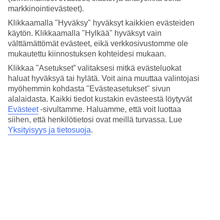
markkinointievästeet).
Keskilämpötila Barcelona
Klikkaamalla "Hyväksy" hyväksyt kaikkien evästeiden
käytön. Klikkaamalla "Hylkää" hyväksyt vain
Edellinen
välttämättömät evästeet, eikä verkkosivustomme ole
mukautettu kiinnostuksen kohteidesi mukaan.
Tammi
Klikkaa "Asetukset” valitaksesi mitkä evästeluokat
haluat hyväksyä tai hylätä. Voit aina muuttaa valintojasi
13
°
C
myöhemmin kohdasta "Evästeasetukset" sivun
Yö:
alalaidasta. Kaikki tiedot kustakin evästeestä löytyvät
6
°C
Evästeet
-sivultamme.
Haluamme, että voit luottaa
Vesi:
siihen, että henkilötietosi ovat meillä turvassa. Lue
12
°C
Yksityisyys ja tietosuoja
.
Poutapäiviä:
26
Helmi
15
°
C
Yö:
7
°C
Vesi: