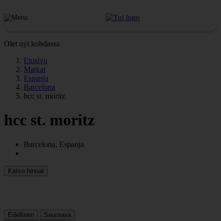
Olet nyt kohdassa
Etusivu
Matkat
Espanja
Barcelona
hcc st. moritz
hcc st. moritz
Barcelona, Espanja
Katso hinnat
Edellinen
Seuraava