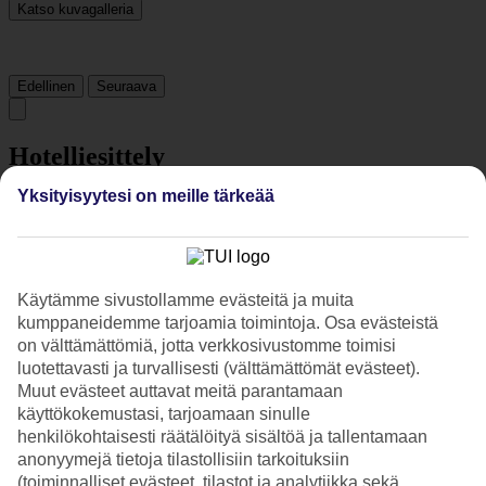
Katso kuvagalleria
Edellinen
Seuraava
Hotelliesittely
Yksityisyytesi on meille tärkeää
4*
Paikallinen luokitus
4 tähden hotelli hcc st. moritz kohteessa Barcelona on hotelli, jolla
on baari, aamiaisbuffet ja WiFi. Alueella on pysäköintimahdollisuus.
Hotelli on uudistettu viimeksi vuonna 2025. Hotelli hyväksyy
Käytämme sivustollamme evästeitä ja muita
seuraavat luottokortit: American Express, Diners Club, EC Maestro,
kumppaneidemme tarjoamia toimintoja. Osa evästeistä
Mastercard ja Visa.
on välttämättömiä, jotta verkkosivustomme toimisi
luotettavasti ja turvallisesti (välttämättömät evästeet).
Lyhyesti hotellista
Muut evästeet auttavat meitä parantamaan
käyttökokemustasi, tarjoamaan sinulle
Rannalle
henkilökohtaisesti räätälöityä sisältöä ja tallentamaan
3,9 km
Ravintola/Baari
anonyymejä tietoja tilastollisiin tarkoituksiin
Kyllä/Kyllä
(toiminnalliset evästeet, tilastot ja analytiikka sekä