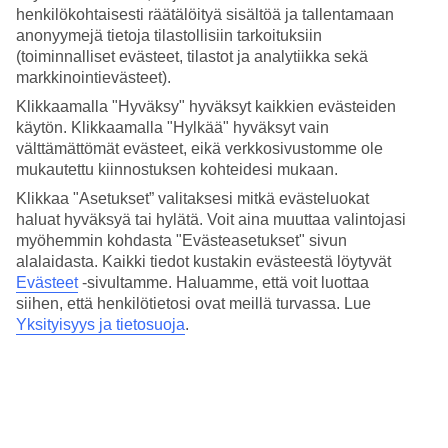
Hinta-laatusuhde
henkilökohtaisesti räätälöityä sisältöä ja tallentamaan
4.4/5
anonyymejä tietoja tilastollisiin tarkoituksiin
(toiminnalliset evästeet, tilastot ja analytiikka sekä
Hotelliesittely
markkinointievästeet).
Klikkaamalla "Hyväksy" hyväksyt kaikkien evästeiden
4*
Paikallinen luokitus
käytön. Klikkaamalla "Hylkää" hyväksyt vain
välttämättömät evästeet, eikä verkkosivustomme ole
La Ramblalla – kattoterassi ja oma spa
mukautettu kiinnostuksen kohteidesi mukaan.
Klikkaa "Asetukset” valitaksesi mitkä evästeluokat
Hotel 1898 sijaitsee erittäin keskeisellä paikalla Barcelonassa, La
haluat hyväksyä tai hylätä. Voit aina muuttaa valintojasi
Ramblan pohjoisosassa. Lähellä ovat niin kaupat, tapasbaarit,
ravintolat ja baaritkin. Hotellilta on myös hyvät kulkuyhteydet.
myöhemmin kohdasta "Evästeasetukset" sivun
Historiallisella hotellilla on kattoterassi, uima-allas katolla, WiFi,
alalaidasta. Kaikki tiedot kustakin evästeestä löytyvät
kuntosali ja oma spa.
Evästeet
-sivultamme.
Haluamme, että voit luottaa
siihen, että henkilötietosi ovat meillä turvassa. Lue
Hotelli sijaitsee Plaça de Catalunyan ja kauppahalli Mercat La
Yksityisyys ja tietosuoja
.
Boquerian välissä. Lähin metroasema on Liceu.
Hotellilla on:
Ravintola
Kattoterassi, jolla baari ja allas
Pieni kuntosali, jossa laitteita ja irtopainoja