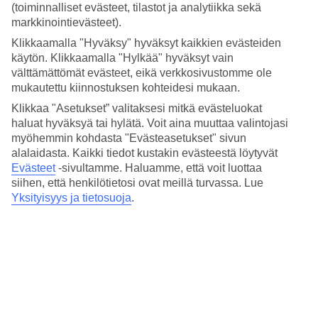
Hinta-laatusuhde
(toiminnalliset evästeet, tilastot ja analytiikka sekä
4/5
markkinointievästeet).
Hotelliesittely
Klikkaamalla "Hyväksy" hyväksyt kaikkien evästeiden
käytön. Klikkaamalla "Hylkää" hyväksyt vain
välttämättömät evästeet, eikä verkkosivustomme ole
WiFi
mukautettu kiinnostuksen kohteidesi mukaan.
Lähellä ostoksia, tapasbaareja ja nähtävyyksiä
Klikkaa "Asetukset” valitaksesi mitkä evästeluokat
haluat hyväksyä tai hylätä. Voit aina muuttaa valintojasi
Hotelli Lleo sijaitsee hyvällä paikalla Barcelonassa, lähellä ostoksia,
myöhemmin kohdasta "Evästeasetukset" sivun
tapasbaareja ja nähtävyyksiä. Asut Carrer de Pelai -kadulla,
alalaidasta. Kaikki tiedot kustakin evästeestä löytyvät
muutaman sadan metrihn päässä Plaça Catalunyalta ja La Ramblalta.
Evästeet
-sivultamme.
Haluamme, että voit luottaa
Hotellilla on baari, aamiaishuone ja kattoterassi, jolla pieni uima-
siihen, että henkilötietosi ovat meillä turvassa. Lue
allas ja näköala yli kortteleiden.
Yksityisyys ja tietosuoja
.
Lähin metroasema on Universitat.
Kaikissa huoneissa on:
Ilmastointi
Tallelokero
Minibaari
WiFi
Puhelin ja tv