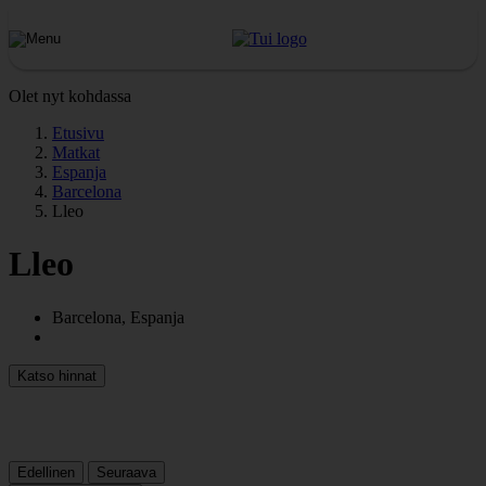
Olet nyt kohdassa
Etusivu
Matkat
Espanja
Barcelona
Lleo
Lleo
Barcelona, Espanja
Katso hinnat
Edellinen
Seuraava