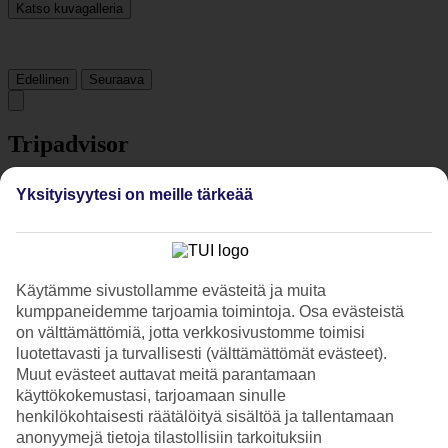
Katso kuvagalleria
Edellinen
Seuraava
Tripadvisor
Yksityisyytesi on meille tärkeää
4/5
Luokitus
4 / 5
alkaen
1728 arviota
Siisteys
4.3/5
Käytämme sivustollamme evästeitä ja muita
Sijainti
kumppaneidemme tarjoamia toimintoja. Osa evästeistä
4.8/5
on välttämättömiä, jotta verkkosivustomme toimisi
Huone
luotettavasti ja turvallisesti (välttämättömät evästeet).
3.9/5
Muut evästeet auttavat meitä parantamaan
Palvelu
käyttökokemustasi, tarjoamaan sinulle
4.1/5
Nukkuminen
henkilökohtaisesti räätälöityä sisältöä ja tallentamaan
4/5
anonyymejä tietoja tilastollisiin tarkoituksiin