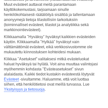
Hinta-laatusuhde
Muut evästeet auttavat meitä parantamaan
4/5
käyttökokemustasi, tarjoamaan sinulle
Hotelliesittely
henkilökohtaisesti räätälöityä sisältöä ja tallentamaan
anonyymejä tietoja tilastollisiin tarkoituksiin
(toiminnalliset evästeet, tilastot ja analytiikka sekä
5*
markkinointievästeet).
Paikallinen luokitus
Klikkaamalla "Hyväksy" hyväksyt kaikkien evästeiden
5 tähden hotelli METT Barcelona kohteessa Barcelona on hotelli,
käytön. Klikkaamalla "Hylkää" hyväksyt vain
jolla on baari, aamiaisbuffet ja WiFi. Hotellilla voit nauttia
välttämättömät evästeet, eikä verkkosivustomme ole
palveluista kuten hieronta ja sauna. Jos matkustat lasten kanssa, on
lapsille lastenhoito. Alueella on pysäköintimahdollisuus. Hotelli on
mukautettu kiinnostuksen kohteidesi mukaan.
uudistettu viimeksi vuonna 2003. Hotelli hyväksyy seuraavat
Klikkaa "Asetukset” valitaksesi mitkä evästeluokat
luottokortit: American Express, Diners Club, Mastercard ja Visa.
haluat hyväksyä tai hylätä. Voit aina muuttaa valintojasi
Lyhyesti hotellista
myöhemmin kohdasta "Evästeasetukset" sivun
alalaidasta. Kaikki tiedot kustakin evästeestä löytyvät
Rannalle
Evästeet
-sivultamme.
Haluamme, että voit luottaa
13,8 km
siihen, että henkilötietosi ovat meillä turvassa. Lue
Ulkouima-allas
Yksityisyys ja tietosuoja
.
Kyllä
Ravintola/Baari
Kyllä/Kyllä