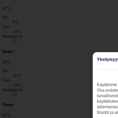
16
°
C
Yö:
9
°C
Vesi:
13
°C
Poutapäiviä:
25
Huhti
Yksityisyy
18
°
C
Yö:
11
°C
Vesi:
Käytämme s
14
°C
Poutapäiviä:
Osa evästei
25
turvallises
käyttökokem
Touko
tallentamaan
tilastot ja 
21
°
C