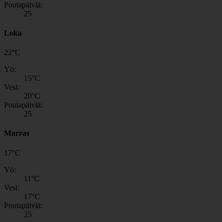
Poutapäiviä:
25
Loka
22
°
C
Yö:
15
°C
Vesi:
20
°C
Poutapäiviä:
25
Marras
17
°
C
Yö:
11
°C
Vesi:
17
°C
Poutapäiviä:
25