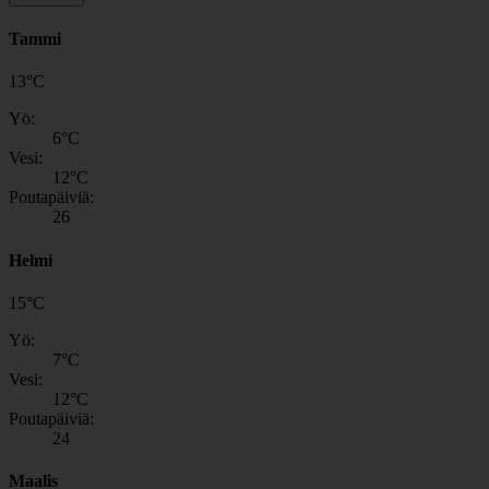
Tammi
13
°
C
Yö:
6
°C
Vesi:
12
°C
Poutapäiviä:
26
Helmi
15
°
C
Yö:
7
°C
Vesi:
12
°C
Poutapäiviä:
24
Maalis