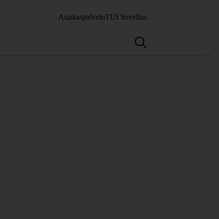
Asiakaspalvelu
TUI Sovellus