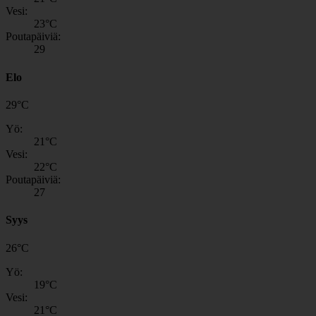
Vesi:
23
°C
Poutapäiviä:
29
Elo
29
°
C
Yö:
21
°C
Vesi:
22
°C
Poutapäiviä:
27
Syys
26
°
C
Yö:
19
°C
Vesi:
21
°C