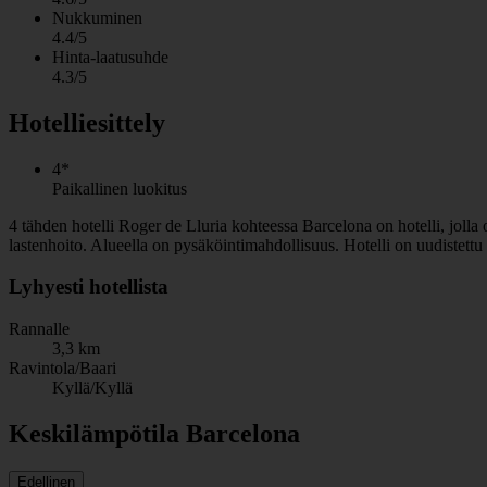
Nukkuminen
4.4/5
Hinta-laatusuhde
4.3/5
Hotelliesittely
4*
Paikallinen luokitus
4 tähden hotelli Roger de Lluria kohteessa Barcelona on hotelli, jolla on
lastenhoito. Alueella on pysäköintimahdollisuus. Hotelli on uudistett
Lyhyesti hotellista
Rannalle
3,3 km
Ravintola/Baari
Kyllä/Kyllä
Keskilämpötila Barcelona
Edellinen