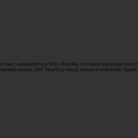
 baari, aamiaisbuffet ja WiFi. Hotellilla voit nauttia palveluista kuten h
u viimeksi vuonna 2007. Hotelli hyväksyy seuraavat luottokortit: Ameri