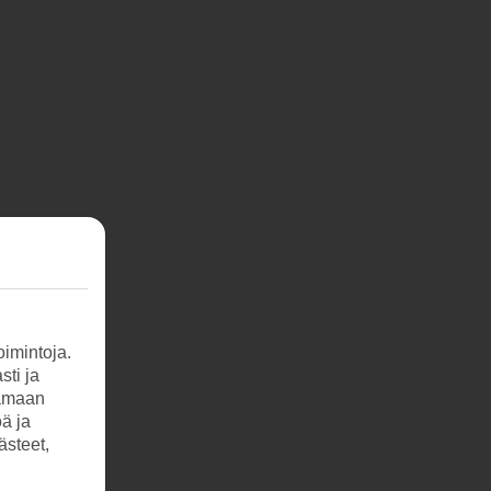
imintoja.
sti ja
tamaan
öä ja
ästeet,