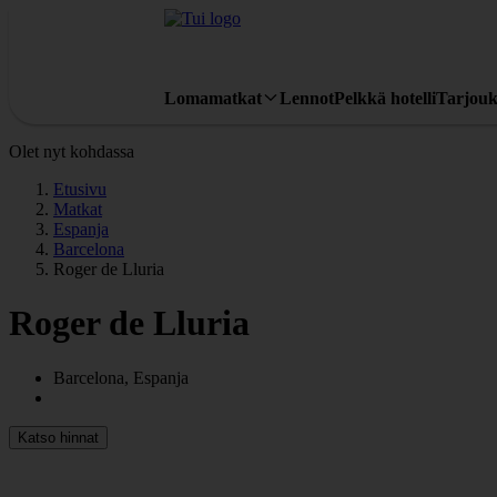
Lomamatkat
Lennot
Pelkkä hotelli
Tarjouk
Olet nyt kohdassa
Etusivu
Matkat
Espanja
Barcelona
Roger de Lluria
Roger de Lluria
Barcelona, Espanja
Katso hinnat