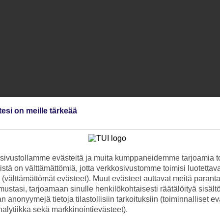
tesi on meille tärkeää
ivustollamme evästeitä ja muita kumppaneidemme tarjoamia to
stä on välttämättömiä, jotta verkkosivustomme toimisi luotettava
ti (välttämättömät evästeet). Muut evästeet auttavat meitä paran
ustasi, tarjoamaan sinulle henkilökohtaisesti räätälöityä sisält
 anonyymejä tietoja tilastollisiin tarkoituksiin (toiminnalliset ev
analytiikka sekä markkinointievästeet).