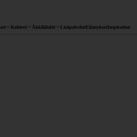
set
Kohteet
Äkkilähdöt
Lisäpalvelut
Elämykset
Inspiration