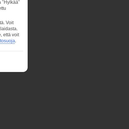
a "Hylkää"
ttu
ä. Voit
laidasta.
että voit
etosuoja
.