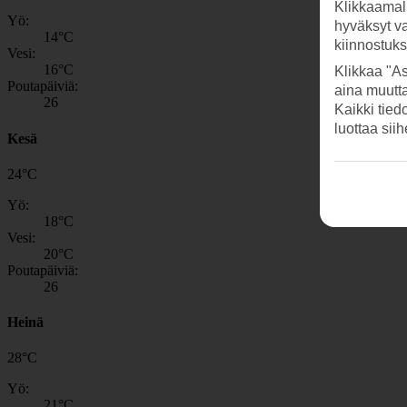
Klikkaamal
Yö:
hyväksyt v
14
°C
kiinnostuk
Vesi:
16
°C
Klikkaa "As
Poutapäiviä:
aina muutt
26
Kaikki tied
luottaa sii
Kesä
24
°
C
Yö:
18
°C
Vesi:
20
°C
Poutapäiviä:
26
Heinä
28
°
C
Yö:
21
°C