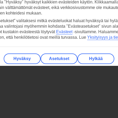
la "Hyväksy" hyväksyt kaikkien evästeiden käytön. Klikkaamall
ain välttämättömät evästeet, eikä verkkosivustomme ole mukaute
sen kohteidesi mukaan.
etukset” valitaksesi mitkä evästeluokat haluat hyväksyä tai hylät
aa valintojasi myöhemmin kohdasta "Evästeasetukset" sivun ala
ot kustakin evästeestä löytyvät
Evästeet
-sivultamme.
Haluamme, 
hen, että henkilötietosi ovat meillä turvassa. Lue
Yksityisyys ja ti
Hyväksy
Asetukset
Hylkää