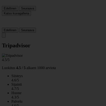
Edellinen
Seuraava
Katso kuvagalleria
Edellinen
Seuraava
Tripadvisor
4.5/5
Luokitus
4.5 / 5
alkaen
1000 arviota
Siisteys
4.6/5
Sijainti
4.7/5
Huone
4.3/5
Palvelu
4.6/5