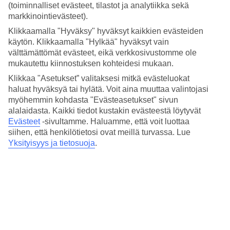
Hinta-laatusuhde
(toiminnalliset evästeet, tilastot ja analytiikka sekä
4.3/5
markkinointievästeet).
Hotelliesittely
Klikkaamalla "Hyväksy" hyväksyt kaikkien evästeiden
käytön. Klikkaamalla "Hylkää" hyväksyt vain
välttämättömät evästeet, eikä verkkosivustomme ole
4*
mukautettu kiinnostuksen kohteidesi mukaan.
Paikallinen luokitus
Klikkaa "Asetukset” valitaksesi mitkä evästeluokat
4 tähden hotelli Room Mate Anna kohteessa Barcelona on hotelli,
haluat hyväksyä tai hylätä. Voit aina muuttaa valintojasi
jolla on baari, aamiaisbuffet ja WiFi. Jos matkustat lasten kanssa, on
myöhemmin kohdasta "Evästeasetukset" sivun
lapsille lastenallas. Alueella on pysäköintimahdollisuus. Hotelli on
uudistettu viimeksi vuonna 2016. Hotelli hyväksyy seuraavat
alalaidasta. Kaikki tiedot kustakin evästeestä löytyvät
luottokortit: American Express, Diners Club, Mastercard ja Visa.
Evästeet
-sivultamme.
Haluamme, että voit luottaa
siihen, että henkilötietosi ovat meillä turvassa. Lue
Lyhyesti hotellista
Yksityisyys ja tietosuoja
.
Rannalle
4,2 km
Ulkouima-allas/Lastenallas
Kyllä/Kyllä
Ravintola/Baari
Kyllä/Kyllä
Keskilämpötila Barcelona