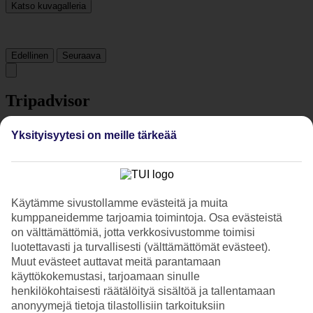
Katso kuvagalleria
Edellinen
Seuraava
Tripadvisor
Yksityisyytesi on meille tärkeää
4.6/5
Luokitus
4.6 / 5
alkaen
1032 arviota
Siisteys
4.7/5
Käytämme sivustollamme evästeitä ja muita
Sijainti
kumppaneidemme tarjoamia toimintoja. Osa evästeistä
4.9/5
on välttämättömiä, jotta verkkosivustomme toimisi
Huone
luotettavasti ja turvallisesti (välttämättömät evästeet).
4.5/5
Muut evästeet auttavat meitä parantamaan
Palvelu
käyttökokemustasi, tarjoamaan sinulle
4.7/5
Nukkuminen
henkilökohtaisesti räätälöityä sisältöä ja tallentamaan
4.6/5
anonyymejä tietoja tilastollisiin tarkoituksiin