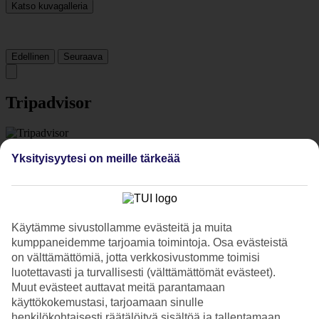
Katso kuvagalleria
Edellinen
Seuraava
Tripadvisor
4.8/5
Yksityisyytesi on meille tärkeää
Luokitus
4.8 / 5
alkaen
908 arviota
Siisteys
4.8/5
Sijainti
Käytämme sivustollamme evästeitä ja muita
4.8/5
kumppaneidemme tarjoamia toimintoja. Osa evästeistä
Huone
on välttämättömiä, jotta verkkosivustomme toimisi
4.8/5
Palvelu
luotettavasti ja turvallisesti (välttämättömät evästeet).
4.8/5
Muut evästeet auttavat meitä parantamaan
Nukkuminen
käyttökokemustasi, tarjoamaan sinulle
4.7/5
henkilökohtaisesti räätälöityä sisältöä ja tallentamaan