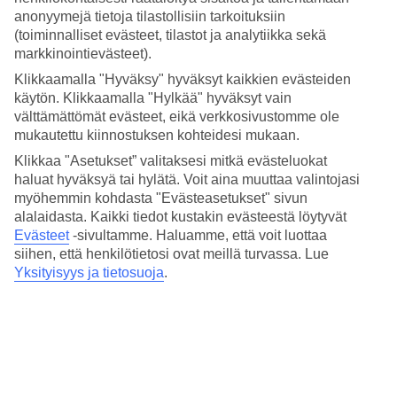
Hinta-laatusuhde
anonyymejä tietoja tilastollisiin tarkoituksiin
4.5/5
(toiminnalliset evästeet, tilastot ja analytiikka sekä
Hotelliesittely
markkinointievästeet).
Klikkaamalla "Hyväksy" hyväksyt kaikkien evästeiden
5*
käytön. Klikkaamalla "Hylkää" hyväksyt vain
Paikallinen luokitus
välttämättömät evästeet, eikä verkkosivustomme ole
mukautettu kiinnostuksen kohteidesi mukaan.
5 tähden hotelli Sofitel Barcelona Skipper Hotel kohteessa
Barcelona on hotelli, jolla on baari, aamiaisbuffet ja WiFi. Jos
Klikkaa "Asetukset” valitaksesi mitkä evästeluokat
matkustat lasten kanssa, on lapsille lastenhoito, lastenallas ja
haluat hyväksyä tai hylätä. Voit aina muuttaa valintojasi
leikkipaikka. Alueella on pysäköintimahdollisuus. Hotelli on
myöhemmin kohdasta "Evästeasetukset" sivun
uudistettu viimeksi vuonna 2022. Hotelli hyväksyy seuraavat
alalaidasta. Kaikki tiedot kustakin evästeestä löytyvät
luottokortit: American Express, Diners Club, Mastercard ja Visa.
Evästeet
-sivultamme.
Haluamme, että voit luottaa
Lyhyesti hotellista
siihen, että henkilötietosi ovat meillä turvassa. Lue
Yksityisyys ja tietosuoja
.
Rannalle
650 m
Ulkouima-allas
Kyllä
Ravintola/Baari
Kyllä/Kyllä