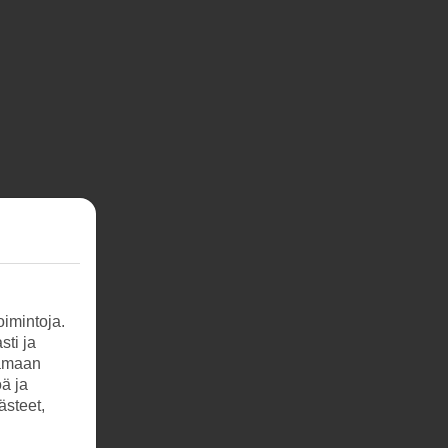
imintoja.
sti ja
tamaan
öä ja
ästeet,