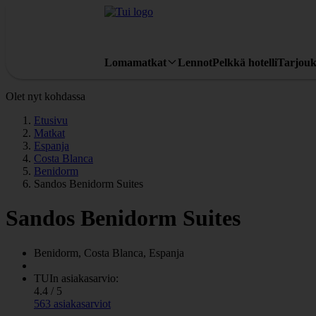
Lomamatkat
Lennot
Pelkkä hotelli
Tarjouk
Olet nyt kohdassa
Etusivu
Matkat
Espanja
Costa Blanca
Benidorm
Sandos Benidorm Suites
Sandos Benidorm Suites
Benidorm, Costa Blanca, Espanja
TUIn asiakasarvio:
4.4 / 5
563 asiakasarviot