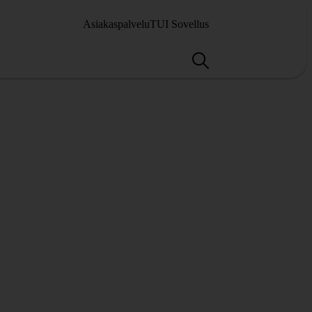
Asiakaspalvelu
TUI Sovellus