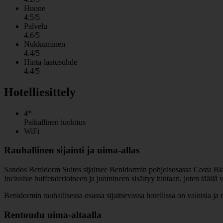
Huone
4.5/5
Palvelu
4.6/5
Nukkuminen
4.4/5
Hinta-laatusuhde
4.4/5
Hotelliesittely
4*
Paikallinen luokitus
WiFi
Rauhallinen sijainti ja uima-allas
Sandos Benidorm Suites sijaitsee Benidormin pohjoisosassa Costa Bla
Inclusive buffetaterioineen ja juomineen sisältyy hintaan, joten täällä 
Benidormin rauhallisessa osassa sijaitsevassa hotellissa on valoisia ja 
Rentoudu uima-altaalla