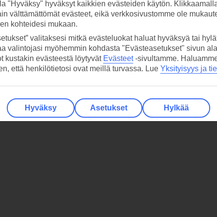
la "Hyväksy" hyväksyt kaikkien evästeiden käytön. Klikkaamall
ain välttämättömät evästeet, eikä verkkosivustomme ole mukaute
sen kohteidesi mukaan.
etukset” valitaksesi mitkä evästeluokat haluat hyväksyä tai hylät
aa valintojasi myöhemmin kohdasta "Evästeasetukset" sivun ala
ot kustakin evästeestä löytyvät
Evästeet
-sivultamme.
Haluamme, 
hen, että henkilötietosi ovat meillä turvassa. Lue
Yksityisyys ja ti
Hyväksy
Asetukset
Hylkää