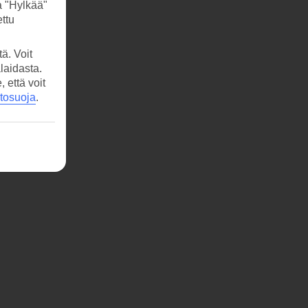
a "Hylkää"
ttu
ä. Voit
laidasta.
että voit
etosuoja
.