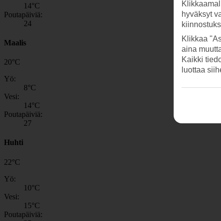
Klikkaamal
14
°C
hyväksyt v
Poutapäiviä:
24
kiinnostuk
Klikkaa "As
Maalis
aina muutt
Kaikki tied
20
°
C
luottaa sii
Yö:
8
°C
Vesi:
14
°C
Poutapäiviä:
27
Huhti
22
°
C
Yö:
10
°C
Vesi:
15
°C
Poutapäiviä: