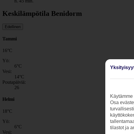
n. 45 min.
Keskilämpötila Benidorm
Edellinen
Tammi
16
°
C
Yö:
6
°C
Yksityisyy
Vesi:
14
°C
Poutapäiviä:
26
Käytämme s
Helmi
Osa evästei
turvallises
18
°
C
käyttökokem
Yö:
tallentamaan
6
°C
tilastot ja 
Vesi: