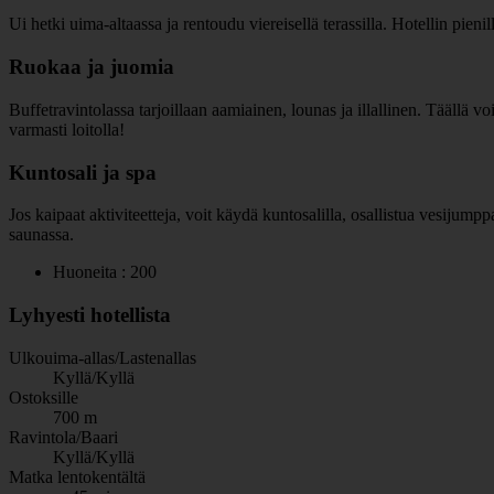
Ui hetki uima-altaassa ja rentoudu viereisellä terassilla. Hotellin pienil
Ruokaa ja juomia
Buffetravintolassa tarjoillaan aamiainen, lounas ja illallinen. Täällä vo
varmasti loitolla!
Kuntosali ja spa
Jos kaipaat aktiviteetteja, voit käydä kuntosalilla, osallistua vesijumppa
saunassa.
Huoneita : 200
Lyhyesti hotellista
Ulkouima-allas/Lastenallas
Kyllä/Kyllä
Ostoksille
700 m
Ravintola/Baari
Kyllä/Kyllä
Matka lentokentältä