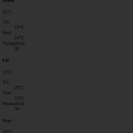
Heinä
32
°
C
Yö:
19
°C
Vesi:
24
°C
Poutapäiviä:
30
Elo
33
°
C
Yö:
20
°C
Vesi:
25
°C
Poutapäiviä:
30
Syys
30
°
C