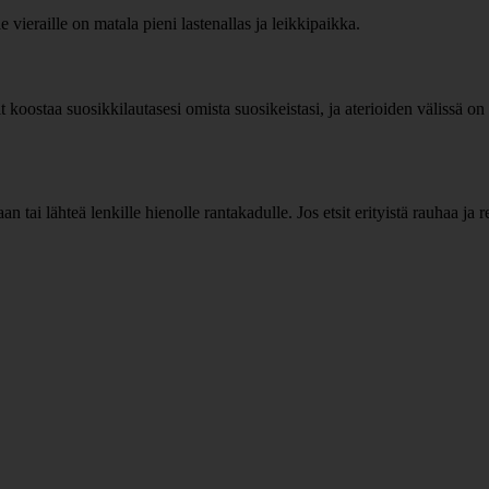
le vieraille on matala pieni lastenallas ja leikkipaikka.
it koostaa suosikkilautasesi omista suosikeistasi, ja aterioiden välissä on
an tai lähteä lenkille hienolle rantakadulle. Jos etsit erityistä rauhaa ja