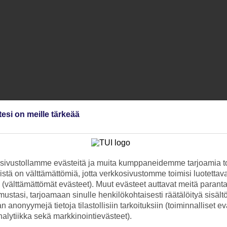
tesi on meille tärkeää
ivustollamme evästeitä ja muita kumppaneidemme tarjoamia to
stä on välttämättömiä, jotta verkkosivustomme toimisi luotettava
ti (välttämättömät evästeet). Muut evästeet auttavat meitä paran
ustasi, tarjoamaan sinulle henkilökohtaisesti räätälöityä sisält
 anonyymejä tietoja tilastollisiin tarkoituksiin (toiminnalliset ev
analytiikka sekä markkinointievästeet).