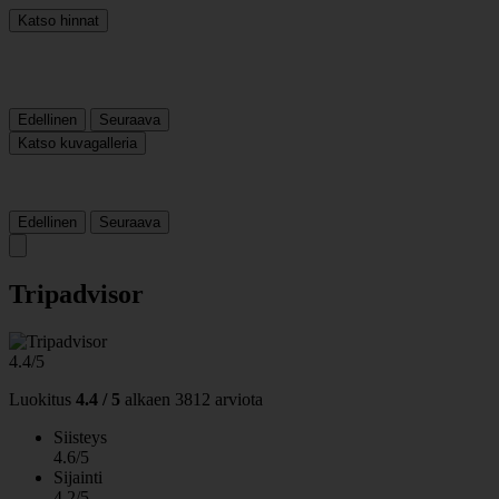
Katso hinnat
Edellinen
Seuraava
Katso kuvagalleria
Edellinen
Seuraava
Tripadvisor
4.4/5
Luokitus
4.4 / 5
alkaen
3812 arviota
Siisteys
4.6/5
Sijainti
4.2/5