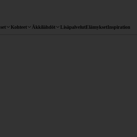
set
Kohteet
Äkkilähdöt
Lisäpalvelut
Elämykset
Inspiration