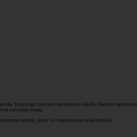
ncalla. Kaupungin palvelut ovat mukavan lähellä. Hienolle hiekkaranna
vietät vaivatonta lomaa.
moderneja sviittejä, joihin voi majoittua jopa neljä henkilöä.