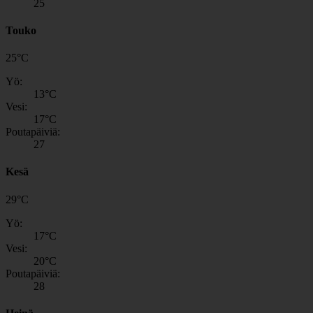
25
Touko
25
°
C
Yö:
13
°C
Vesi:
17
°C
Poutapäiviä:
27
Kesä
29
°
C
Yö:
17
°C
Vesi:
20
°C
Poutapäiviä:
28