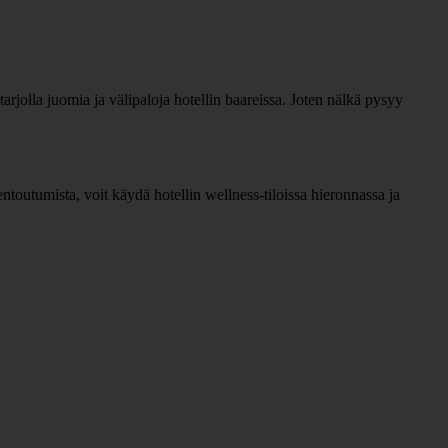
 tarjolla juomia ja välipaloja hotellin baareissa. Joten nälkä pysyy
 rentoutumista, voit käydä hotellin wellness-tiloissa hieronnassa ja