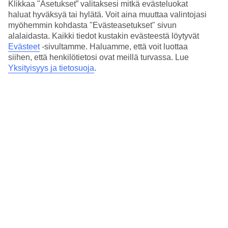
Klikkaa "Asetukset” valitaksesi mitkä evästeluokat
haluat hyväksyä tai hylätä. Voit aina muuttaa valintojasi
myöhemmin kohdasta "Evästeasetukset" sivun
alalaidasta. Kaikki tiedot kustakin evästeestä löytyvät
Evästeet
-sivultamme.
Haluamme, että voit luottaa
Lapsiystävällinen, teemapuistoja ja matalia rantoja
Kävele vanhankaupungin viehättävissä osissa
siihen, että henkilötietosi ovat meillä turvassa. Lue
Lähellä useita golfkenttiä
Yksityisyys ja tietosuoja
.
Lue lisää matkakohteesta
Suositut hotellit kohteessa Benidorm
Kaikki hotellit kohteessa Benidorm
Benidorm – matkat Espanjan
klassikkokohteeseen.
Benidormin siluettia koristava hotellien helminauha
Costa
Blancan
rannikolla
Espanjassa
on monelle tuttu.
Hiekkarannalle levittäytyvien hotellien ja loistokkaiden klubien
ja musiikkibaarien takaa löytyy kuitenkin myös tuulahdus aitoa