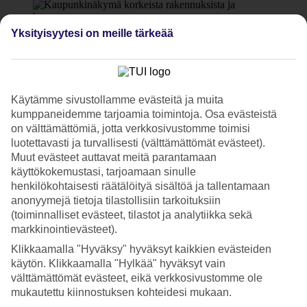
Yksityisyytesi on meille tärkeää
8/8
Käytämme sivustollamme evästeitä ja muita
Seuraava
kumppaneidemme tarjoamia toimintoja. Osa evästeistä
on välttämättömiä, jotta verkkosivustomme toimisi
luotettavasti ja turvallisesti (välttämättömät evästeet).
Muut evästeet auttavat meitä parantamaan
käyttökokemustasi, tarjoamaan sinulle
henkilökohtaisesti räätälöityä sisältöä ja tallentamaan
anonyymejä tietoja tilastollisiin tarkoituksiin
(toiminnalliset evästeet, tilastot ja analytiikka sekä
markkinointievästeet).
Klikkaamalla "Hyväksy" hyväksyt kaikkien evästeiden
käytön. Klikkaamalla "Hylkää" hyväksyt vain
välttämättömät evästeet, eikä verkkosivustomme ole
mukautettu kiinnostuksen kohteidesi mukaan.