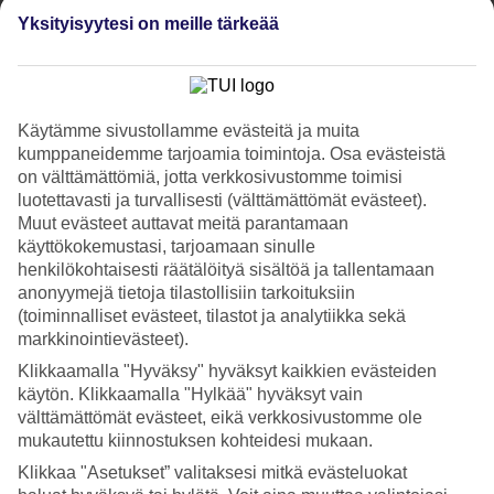
4.5/5
Yksityisyytesi on meille tärkeää
Hinta-laatusuhde
4.1/5
Hotelliesittely
Käytämme sivustollamme evästeitä ja muita
4*
kumppaneidemme tarjoamia toimintoja. Osa evästeistä
Paikallinen luokitus
on välttämättömiä, jotta verkkosivustomme toimisi
Benidormin sydämessä – kattobaari ja infinity-allas
luotettavasti ja turvallisesti (välttämättömät evästeet).
Muut evästeet auttavat meitä parantamaan
Primavera Parkissa viihtyvät ne, jotka haluavat asua modernisti ja
käyttökokemustasi, tarjoamaan sinulle
tyylikkäästi keskellä Benidormia. Täältä voit ihailla auringonlaskua
henkilökohtaisesti räätälöityä sisältöä ja tallentamaan
kattoterassilta, jossa on sekä baaripalvelut että infinity-allas
anonyymejä tietoja tilastollisiin tarkoituksiin
aikuisille. Lisäksi hotellissa on toinen uima-allas, ravintoloita ja
(toiminnalliset evästeet, tilastot ja analytiikka sekä
kuntoilumahdollisuuksia.
markkinointievästeet).
Hotellin ympäristössä on laaja valikoima baareja ja ravintoloita. Jos
Klikkaamalla "Hyväksy" hyväksyt kaikkien evästeiden
haluat viettää päivän rannalla, Benidormin rannat ovat hieman yli
käytön. Klikkaamalla "Hylkää" hyväksyt vain
kymmenen minuutin kävelymatkan päässä.
välttämättömät evästeet, eikä verkkosivustomme ole
Kaksi uima-allasta
mukautettu kiinnostuksen kohteidesi mukaan.
Klikkaa "Asetukset” valitaksesi mitkä evästeluokat
Hotellin pääallas on tyylikäs ja sen ympärillä on terassi, jossa on