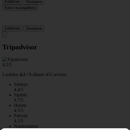
Edellinen
Seuraava
Katso kuvagalleria
Edellinen
Seuraava
Tripadvisor
4.2/5
Luokitus
4.2 / 5
alkaen
452 arviota
Siisteys
4.4/5
Sijainti
4.7/5
Huone
4.5/5
Palvelu
4.2/5
Nukkuminen