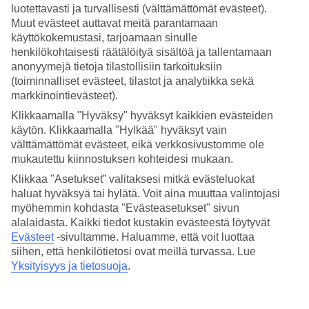
4.3/5
luotettavasti ja turvallisesti (välttämättömät evästeet).
Hinta-laatusuhde
Muut evästeet auttavat meitä parantamaan
3.8/5
käyttökokemustasi, tarjoamaan sinulle
henkilökohtaisesti räätälöityä sisältöä ja tallentamaan
Hotelliesittely
anonyymejä tietoja tilastollisiin tarkoituksiin
(toiminnalliset evästeet, tilastot ja analytiikka sekä
4*
markkinointievästeet).
Paikallinen luokitus
Klikkaamalla "Hyväksy" hyväksyt kaikkien evästeiden
Tasokas aikuistenhotelli – merinäköala, uima-allas
käytön. Klikkaamalla "Hylkää" hyväksyt vain
ja kattobaari
välttämättömät evästeet, eikä verkkosivustomme ole
mukautettu kiinnostuksen kohteidesi mukaan.
Aikuisille suunnattu hotelli Innside Costablanca sijaitsee kauniin
Klikkaa "Asetukset” valitaksesi mitkä evästeluokat
Levante-rannan äärellä. Hotellilla on uima-allas, huoneita
merinäköalalla sekä kattobaari, jossa voit nauttia cocktailin. Lyhyen
haluat hyväksyä tai hylätä. Voit aina muuttaa valintojasi
kävelymatkan päässä sijaitsee Benidormin vanha kaupunki.
myöhemmin kohdasta "Evästeasetukset" sivun
Hotellilla on hieno à la carte -ravintola.
alalaidasta. Kaikki tiedot kustakin evästeestä löytyvät
Evästeet
-sivultamme.
Haluamme, että voit luottaa
Hotellin erottaa leveästä rannasta vain rantakatu. Pariskunnille
siihen, että henkilötietosi ovat meillä turvassa. Lue
sopivassa Innside Costablancassa on tarjolla rentoutumista ja
viihdeohjelmaa. Kaupat ja ravintolat sijaitsevat mukavasti lähes
Yksityisyys ja tietosuoja
.
kulman takana.
Ikäraja hotelliin on 16 vuotta.