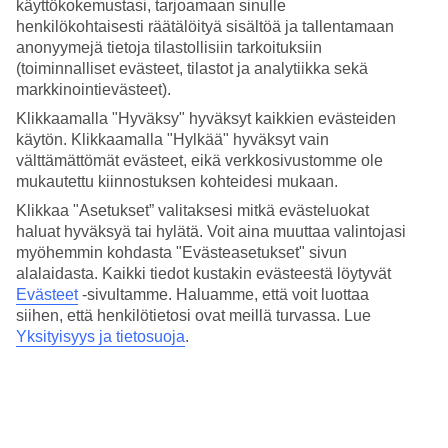
3.9/5
käyttökokemustasi, tarjoamaan sinulle
Hinta-laatusuhde
henkilökohtaisesti räätälöityä sisältöä ja tallentamaan
3.8/5
anonyymejä tietoja tilastollisiin tarkoituksiin
(toiminnalliset evästeet, tilastot ja analytiikka sekä
Hotelliesittely
markkinointievästeet).
Klikkaamalla "Hyväksy" hyväksyt kaikkien evästeiden
4*
käytön. Klikkaamalla "Hylkää" hyväksyt vain
Paikallinen luokitus
välttämättömät evästeet, eikä verkkosivustomme ole
Boutique-hotelli kattouima-altaalla
mukautettu kiinnostuksen kohteidesi mukaan.
Klikkaa "Asetukset” valitaksesi mitkä evästeluokat
Medplaya Agir Springs on viehättävä boutique-hotelli Benidormissa,
haluat hyväksyä tai hylätä. Voit aina muuttaa valintojasi
lähellä Levante-rantaa. Lämpimällä säällä voit viettää päivää hotellin
myöhemmin kohdasta "Evästeasetukset" sivun
kattoterassilla, jolla voit pulahtaa uima-altaaseen ja nauttia
alalaidasta. Kaikki tiedot kustakin evästeestä löytyvät
näköaloista kaupunkiin ja merelle. Kattoterassin baarista voit tilata
itsellesi virkistäviä juomia.
Evästeet
-sivultamme.
Haluamme, että voit luottaa
siihen, että henkilötietosi ovat meillä turvassa. Lue
Levante-ranta sijaitsee vain kivenheiton päässä hotellilta. Iltaisin voit
Yksityisyys ja tietosuoja
.
käydä kävelemässä rantapromenadilla, joka on täynnä elämää,
ravintoloita, baareja ja kahviloita.
Hotellilla on:
Uima-allas