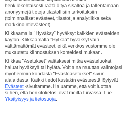
3.7/5
henkilökohtaisesti räätälöityä sisältöä ja tallentamaan
Hinta-laatusuhde
anonyymejä tietoja tilastollisiin tarkoituksiin
4/5
(toiminnalliset evästeet, tilastot ja analytiikka sekä
Hotelliesittely
markkinointievästeet).
Klikkaamalla "Hyväksy" hyväksyt kaikkien evästeiden
3*
käytön. Klikkaamalla "Hylkää" hyväksyt vain
Paikallinen luokitus
välttämättömät evästeet, eikä verkkosivustomme ole
mukautettu kiinnostuksen kohteidesi mukaan.
Lähellä Mal Pas -rantaa
Klikkaa "Asetukset” valitaksesi mitkä evästeluokat
Montesol Benidormissa asut hyvällä paikalla, lähellä kaikkea, mitä
haluat hyväksyä tai hylätä. Voit aina muuttaa valintojasi
Benidormilla on tarjota. Lähistöllä on laaja valikoima ravintoloita ja
myöhemmin kohdasta "Evästeasetukset" sivun
baareja. Vanhakaupunki ja Mal Pas -ranta (joka muuttuu pidemmällä
alalaidasta. Kaikki tiedot kustakin evästeestä löytyvät
Ponienten rannaksi), ovat molemmat lyhyen kävelymatkan päässä.
Evästeet
-sivultamme.
Haluamme, että voit luottaa
Hotellilla on ravintola ja baari.
siihen, että henkilötietosi ovat meillä turvassa. Lue
Hotellin lähellä on arkkitehdin suunnittelema Parc de L'Aigüera -
Yksityisyys ja tietosuoja
.
puisto, joka varjostavine palmuineen on täydellinen kävelylle.
Hotellilla on:
Ravintola
Baari