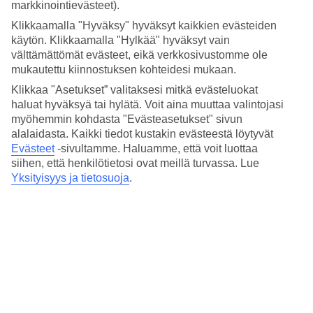
4.5/5
markkinointievästeet).
Hinta-laatusuhde
Klikkaamalla "Hyväksy" hyväksyt kaikkien evästeiden
3.9/5
käytön. Klikkaamalla "Hylkää" hyväksyt vain
Hotelliesittely
välttämättömät evästeet, eikä verkkosivustomme ole
mukautettu kiinnostuksen kohteidesi mukaan.
5*
Klikkaa "Asetukset” valitaksesi mitkä evästeluokat
Paikallinen luokitus
haluat hyväksyä tai hylätä. Voit aina muuttaa valintojasi
myöhemmin kohdasta "Evästeasetukset" sivun
5 tähden hotelli Estepona Hotel & Spa Resort kohteessa Estepona
alalaidasta. Kaikki tiedot kustakin evästeestä löytyvät
on hotelli, jolla on baari, aamiaisbuffet ja WiFi. Hotellilla voit nauttia
Evästeet
-sivultamme.
Haluamme, että voit luottaa
palveluista kuten hieronta ja sauna. Jos matkustat lasten kanssa, on
lapsille lastenkerho/miniklubi, lastenallas ja leikkipaikka. Alueella on
siihen, että henkilötietosi ovat meillä turvassa. Lue
pysäköintimahdollisuus. Hotelli hyväksyy seuraavat luottokortit:
Yksityisyys ja tietosuoja
.
American Express, Diners Club, Mastercard ja Visa.
Lyhyesti hotellista
Ulkouima-allas
Kyllä
Keskilämpötila Estepona