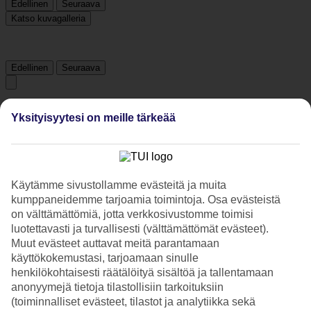
Edellinen
Seuraava
Katso kuvagalleria
Edellinen
Seuraava
Tripadvisor
Yksityisyytesi on meille tärkeää
4.2/5
Luokitus
4.2 / 5
alkaen
1381 arviota
Käytämme sivustollamme evästeitä ja muita
kumppaneidemme tarjoamia toimintoja. Osa evästeistä
Siisteys
4.5/5
on välttämättömiä, jotta verkkosivustomme toimisi
Sijainti
luotettavasti ja turvallisesti (välttämättömät evästeet).
3.8/5
Muut evästeet auttavat meitä parantamaan
Huone
käyttökokemustasi, tarjoamaan sinulle
4.6/5
henkilökohtaisesti räätälöityä sisältöä ja tallentamaan
Palvelu
anonyymejä tietoja tilastollisiin tarkoituksiin
4.3/5
Nukkuminen
(toiminnalliset evästeet, tilastot ja analytiikka sekä