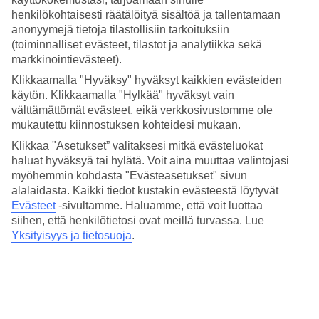
4/5
henkilökohtaisesti räätälöityä sisältöä ja tallentamaan
Nukkuminen
4.1/5
anonyymejä tietoja tilastollisiin tarkoituksiin
Hinta-laatusuhde
(toiminnalliset evästeet, tilastot ja analytiikka sekä
3.7/5
markkinointievästeet).
Klikkaamalla "Hyväksy" hyväksyt kaikkien evästeiden
Hotelliesittely
käytön. Klikkaamalla "Hylkää" hyväksyt vain
välttämättömät evästeet, eikä verkkosivustomme ole
4*
mukautettu kiinnostuksen kohteidesi mukaan.
Paikallinen luokitus
Klikkaa "Asetukset” valitaksesi mitkä evästeluokat
4 tähden hotelli SplashWorld Globales Playa Estepona kohteessa
haluat hyväksyä tai hylätä. Voit aina muuttaa valintojasi
Estepona on hotelli, jolla on baari, aamiaisbuffet ja WiFi. Jos
myöhemmin kohdasta "Evästeasetukset" sivun
matkustat lasten kanssa, on lapsille lastenkerho/miniklubi, lastenallas
alalaidasta. Kaikki tiedot kustakin evästeestä löytyvät
ja leikkipaikka. Alueella on pysäköintimahdollisuus. Hotelli on
uudistettu viimeksi vuonna 2011. Hotelli hyväksyy seuraavat
Evästeet
-sivultamme.
Haluamme, että voit luottaa
luottokortit: EC Maestro, Mastercard ja Visa.
siihen, että henkilötietosi ovat meillä turvassa. Lue
Yksityisyys ja tietosuoja
.
Lyhyesti hotellista
Rannalle
730 m
Ulkouima-allas/Lastenallas
Kyllä/Kyllä