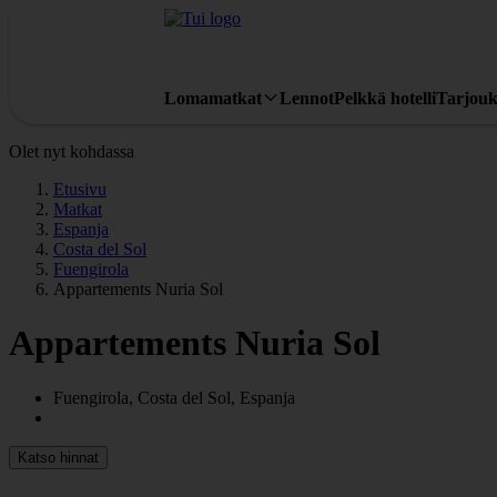
Lomamatkat
Lennot
Pelkkä hotelli
Tarjouk
Olet nyt kohdassa
Etusivu
Matkat
Espanja
Costa del Sol
Fuengirola
Appartements Nuria Sol
Appartements Nuria Sol
Fuengirola, Costa del Sol, Espanja
Katso hinnat