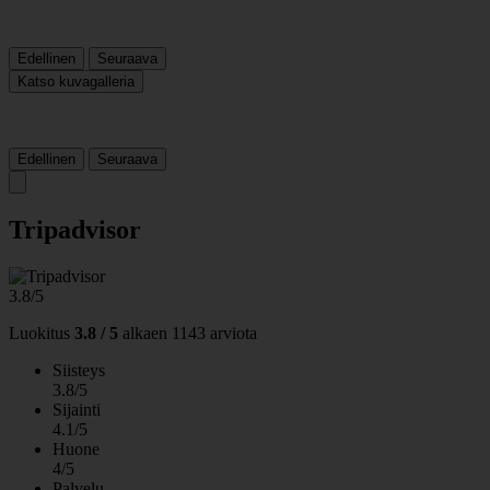
Edellinen
Seuraava
Katso kuvagalleria
Edellinen
Seuraava
Tripadvisor
3.8/5
Luokitus
3.8 / 5
alkaen
1143 arviota
Siisteys
3.8/5
Sijainti
4.1/5
Huone
4/5
Palvelu