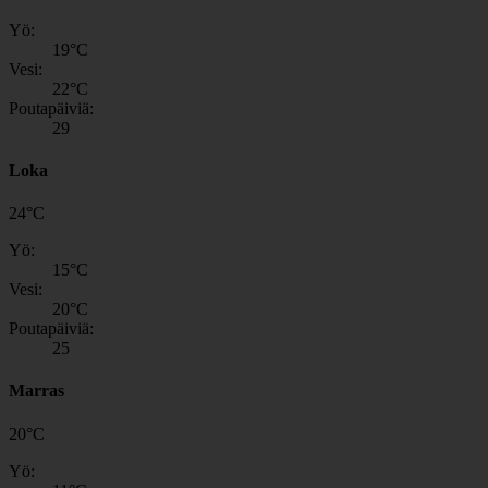
Yö:
19
°C
Vesi:
22
°C
Poutapäiviä:
29
Loka
24
°
C
Yö:
15
°C
Vesi:
20
°C
Poutapäiviä:
25
Marras
20
°
C
Yö: