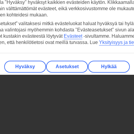
la "Hyväksy" hyväksyt kaikkien evästeiden käytön. Klikkaamall
ain välttämättömät evästeet, eikä verkkosivustomme ole mukaute
sen kohteidesi mukaan.
etukset” valitaksesi mitkä evästeluokat haluat hyväksyä tai hylät
aa valintojasi myöhemmin kohdasta "Evästeasetukset" sivun ala
ot kustakin evästeestä löytyvät
Evästeet
-sivultamme.
Haluamme, 
hen, että henkilötietosi ovat meillä turvassa. Lue
Yksityisyys ja ti
Hyväksy
Asetukset
Hylkää