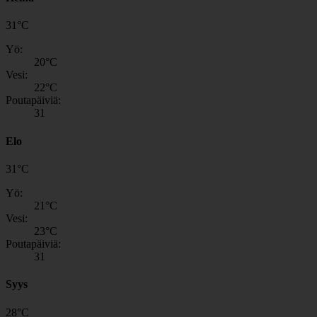
31
°
C
Yö:
20
°C
Vesi:
22
°C
Poutapäiviä:
31
Elo
31
°
C
Yö:
21
°C
Vesi:
23
°C
Poutapäiviä:
31
Syys
28
°
C