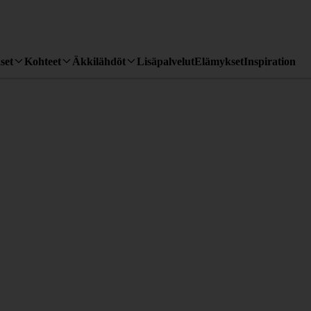
set
Kohteet
Äkkilähdöt
Lisäpalvelut
Elämykset
Inspiration