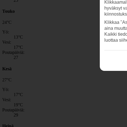
25
Klikkaamal
hyväksyt v
Touko
kiinnostuk
Klikkaa "As
24
°
C
aina muutt
Yö:
Kaikki tied
13
°C
luottaa sii
Vesi:
17
°C
Poutapäiviä:
27
Kesä
27
°
C
Yö:
17
°C
Vesi:
19
°C
Poutapäiviä:
29
Heinä