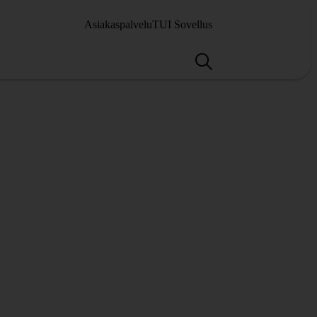
Asiakaspalvelu
TUI Sovellus