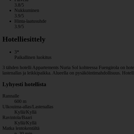
3.8/5
Nukkuminen
3.9/5
Hinta-laatusuhde
3.9/5
Hotelliesittely
3*
Paikallinen luokitus
3 tähden hotelli Appartements Nuria Sol kohteessa Fuengirola on hotelli,
lastenallas ja leikkipaikka. Alueella on pysäköintimahdollisuus. Hotel
Lyhyesti hotellista
Rannalle
600 m
Ulkouima-allas/Lastenallas
Kyllä/Kyllä
Ravintola/Baari
Kyllä/Kyllä
Matka lentokentältä
n. 30 min.