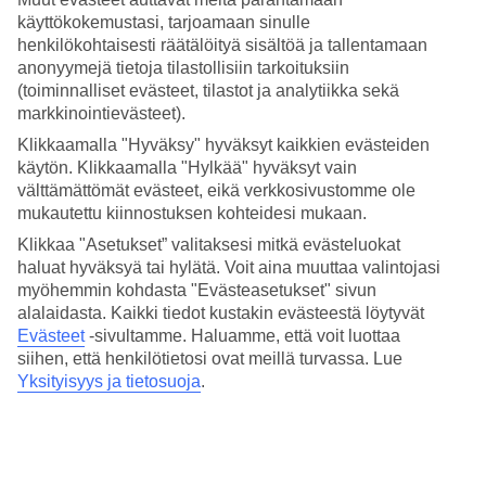
3.8/5
käyttökokemustasi, tarjoamaan sinulle
Hinta-laatusuhde
4.1/5
henkilökohtaisesti räätälöityä sisältöä ja tallentamaan
anonyymejä tietoja tilastollisiin tarkoituksiin
Hotelliesittely
(toiminnalliset evästeet, tilastot ja analytiikka sekä
markkinointievästeet).
4*
Klikkaamalla "Hyväksy" hyväksyt kaikkien evästeiden
Paikallinen luokitus
käytön. Klikkaamalla "Hylkää" hyväksyt vain
välttämättömät evästeet, eikä verkkosivustomme ole
4 tähden hotelli Hotel Mainare Playa kohteessa Fuengirola on
hotelli, jolla on baari, aamiaisbuffet ja WiFi. Jos matkustat lasten
mukautettu kiinnostuksen kohteidesi mukaan.
kanssa, on lapsille lastenkerho/miniklubi, lastenallas ja leikkipaikka.
Klikkaa "Asetukset” valitaksesi mitkä evästeluokat
Alueella on pysäköintimahdollisuus. Hotelli on uudistettu viimeksi
haluat hyväksyä tai hylätä. Voit aina muuttaa valintojasi
vuonna 1995. Hotelli hyväksyy seuraavat luottokortit: American
Express, Diners Club, EC Maestro, Mastercard ja Visa.
myöhemmin kohdasta "Evästeasetukset" sivun
alalaidasta. Kaikki tiedot kustakin evästeestä löytyvät
Lyhyesti hotellista
Evästeet
-sivultamme.
Haluamme, että voit luottaa
siihen, että henkilötietosi ovat meillä turvassa. Lue
Rannalle
Yksityisyys ja tietosuoja
.
1,4 km
Ulkouima-allas/Lastenallas
Kyllä/Kyllä
Ravintola/Baari
Kyllä/Kyllä