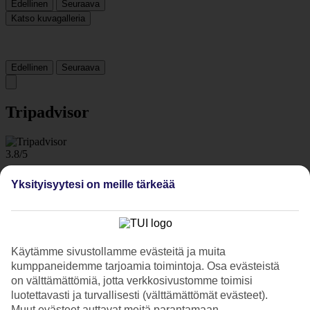
Edellinen
Seuraava
Katso kuvagalleria
Edellinen
Seuraava
Tripadvisor
3.8/5
Luokitus
3.8 / 5
alkaen
724 arviota
Yksityisyytesi on meille tärkeää
Siisteys
4.4/5
Sijainti
4.1/5
Huone
Käytämme sivustollamme evästeitä ja muita
4.3/5
kumppaneidemme tarjoamia toimintoja. Osa evästeistä
Palvelu
on välttämättömiä, jotta verkkosivustomme toimisi
4/5
luotettavasti ja turvallisesti (välttämättömät evästeet).
Nukkuminen
Muut evästeet auttavat meitä parantamaan