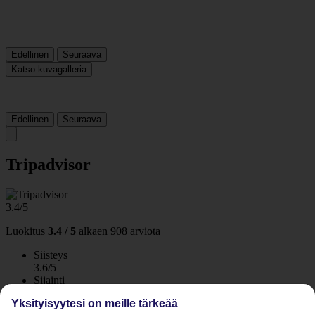
Edellinen
Seuraava
Katso kuvagalleria
Edellinen
Seuraava
Tripadvisor
3.4/5
Luokitus
3.4 / 5
alkaen
908 arviota
Siisteys
3.6/5
Sijainti
4.5/5
Yksityisyytesi on meille tärkeää
Huone