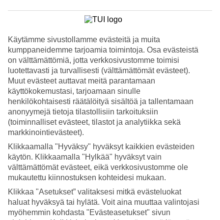
3.4/5
Palvelu
3.6/5
Nukkuminen
3.2/5
Käytämme sivustollamme evästeitä ja muita
Hinta-laatusuhde
kumppaneidemme tarjoamia toimintoja. Osa evästeistä
3.6/5
on välttämättömiä, jotta verkkosivustomme toimisi
luotettavasti ja turvallisesti (välttämättömät evästeet).
Hotelliesittely
Muut evästeet auttavat meitä parantamaan
käyttökokemustasi, tarjoamaan sinulle
3*
henkilökohtaisesti räätälöityä sisältöä ja tallentamaan
Paikallinen luokitus
anonyymejä tietoja tilastollisiin tarkoituksiin
WiFi
(toiminnalliset evästeet, tilastot ja analytiikka sekä
markkinointievästeet).
Huoneistohotelli rannan lähellä
Klikkaamalla "Hyväksy" hyväksyt kaikkien evästeiden
Huoneistohotelli PYR Fuengirola sijaitsee lähellä vilkasta
käytön. Klikkaamalla "Hylkää" hyväksyt vain
kävelykatua ja venesatamaa. Hotellin sijainti on hyvä – lähellä
välttämättömät evästeet, eikä verkkosivustomme ole
ravintoloita, kahviloita ja kauppoja. Hotellin uima-altailla voit uida ja
mukautettu kiinnostuksen kohteidesi mukaan.
rentoutua.
Klikkaa "Asetukset” valitaksesi mitkä evästeluokat
Suuremmille seurueille ja perheille on tarjolla huoneistoja, joihin
haluat hyväksyä tai hylätä. Voit aina muuttaa valintojasi
mahtuu jopa kuusi henkilöä.
myöhemmin kohdasta "Evästeasetukset" sivun