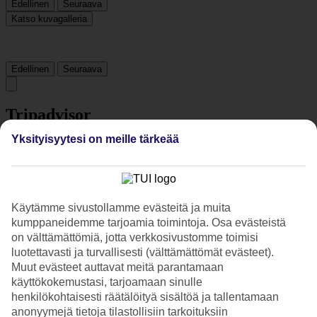
Edellinen
Seuraava
Katso kuvagalleria
Edellinen
Seuraava
Tripadvisor
Yksityisyytesi on meille tärkeää
3.4/5
Luokitus
3.4 / 5
alkaen
1769 arviota
Siisteys
Käytämme sivustollamme evästeitä ja muita
3.7/5
kumppaneidemme tarjoamia toimintoja. Osa evästeistä
Sijainti
on välttämättömiä, jotta verkkosivustomme toimisi
3.9/5
luotettavasti ja turvallisesti (välttämättömät evästeet).
Huone
Muut evästeet auttavat meitä parantamaan
3.2/5
Palvelu
käyttökokemustasi, tarjoamaan sinulle
3.6/5
henkilökohtaisesti räätälöityä sisältöä ja tallentamaan
Nukkuminen
anonyymejä tietoja tilastollisiin tarkoituksiin