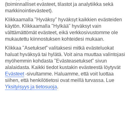
3.3/5
(toiminnalliset evästeet, tilastot ja analytiikka sekä
Hinta-laatusuhde
markkinointievästeet).
3.5/5
Klikkaamalla "Hyväksy" hyväksyt kaikkien evästeiden
Hotelliesittely
käytön. Klikkaamalla "Hylkää" hyväksyt vain
välttämättömät evästeet, eikä verkkosivustomme ole
4*
mukautettu kiinnostuksen kohteidesi mukaan.
Paikallinen luokitus
Klikkaa "Asetukset” valitaksesi mitkä evästeluokat
haluat hyväksyä tai hylätä. Voit aina muuttaa valintojasi
4 tähden hotelli Monarque Fuengirola Park kohteessa Fuengirola on
hotelli, jolla on baari, aamiaisbuffet ja WiFi. Hotellilla voit nauttia
myöhemmin kohdasta "Evästeasetukset" sivun
palveluista kuten hieronta ja sauna. Jos matkustat lasten kanssa, on
alalaidasta. Kaikki tiedot kustakin evästeestä löytyvät
lapsille lastenallas. Alueella on pysäköintimahdollisuus. Hotelli on
Evästeet
-sivultamme.
Haluamme, että voit luottaa
uudistettu viimeksi vuonna 2001. Hotelli hyväksyy seuraavat
siihen, että henkilötietosi ovat meillä turvassa. Lue
luottokortit: Diners Club, EC Maestro, Mastercard ja Visa.
Yksityisyys ja tietosuoja
.
Lyhyesti hotellista
Rannalle
200 m
Ulkouima-allas
Kyllä
Ravintola/Baari
Kyllä/Kyllä