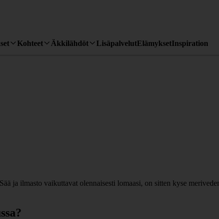
set
Kohteet
Äkkilähdöt
Lisäpalvelut
Elämykset
Inspiration
ä ja ilmasto vaikuttavat olennaisesti lomaasi, on sitten kyse merivede
ussa?