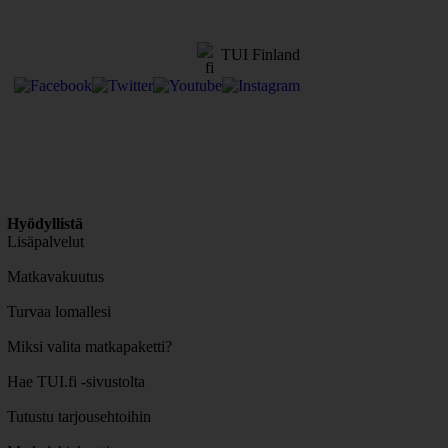
TUI Finland
Hyödyllistä
Lisäpalvelut
Matkavakuutus
Turvaa lomallesi
Miksi valita matkapaketti?
Hae TUI.fi -sivustolta
Tutustu tarjousehtoihin