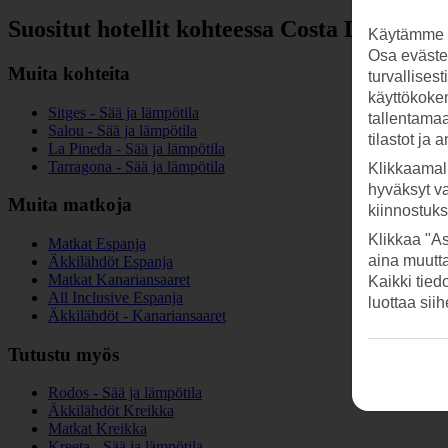
Suositut hotellit kohteessa Costa Dorada
Käytämme s
Osa evästei
Muita kohteita
turvallises
käyttökokem
Sitges - Sää ja lämpötila
tallentamaan
Salou - Sää ja lämpötila
tilastot ja 
La Pineda - Sää ja lämpötila
Tarragona - Sää ja lämpötila
Klikkaamal
hyväksyt v
Muita matkoja
kiinnostuk
Klikkaa "As
Matkat Espanja
aina muutt
Äkkilähdöt Espanja
Matkat Kanariansaaret
Kaikki tied
All Inclusive Espanja
luottaa sii
Äkkilähdöt - Kanariansaaret
Tutustu myös
Rodos - Sää ja lämpötila
Äkkilähdöt Kreikka
Matkat Kreikka
Kreeta - Sää ja lämpötila