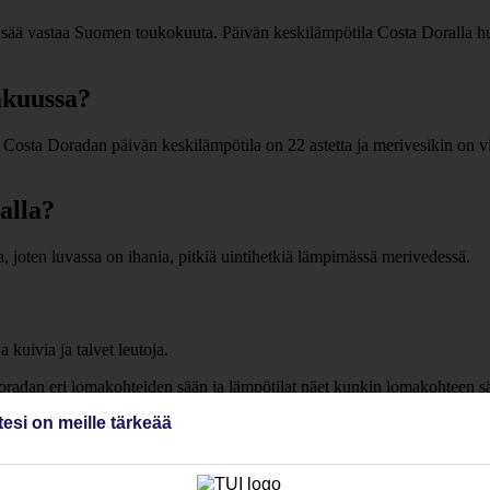
ä vastaa Suomen toukokuuta. Päivän keskilämpötila Costa Doralla huhti
akuussa?
osta Doradan päivän keskilämpötila on 22 astetta ja merivesikin on vi
alla?
 joten luvassa on ihania, pitkiä uintihetkiä lämpimässä merivedessä.
 kuivia ja talvet leutoja.
radan eri lomakohteiden sään ja lämpötilat näet kunkin lomakohteen sä
tesi on meille tärkeää
a.