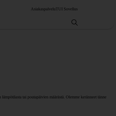
Asiakaspalvelu
TUI Sovellus
n lämpötilasta tai poutapäivien määrästä. Olemme keränneet tänne