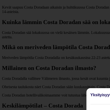
Kevät saapuu Costa Doradaan aikaisin ja huhtikuussa Costa Doradan sä
14-asteista.
Kuinka lämmin Costa Doradan sää on lok
Costa Doradan sää lokakuussa on vielä kesäisen lämmin. Lokakuussa C
astetta.
Mikä on meriveden lämpötila Costa Dorad
Meriveden lämpötila Costa Doradalla on kesäkuukausina 22-23 astetta,
Millainen on Costa Doradan ilmasto?
Costa Doradalla vallitsee Välimeren ilmasto, jossa kesät ovat kuumia ja
Oheisesta taulukosta näet Costa Doradan sään kuukausittain. Costa Do
Yksityisyy
Costa Doradan hotellivalikoimaamme voit tutustua lähemmin alempan
Keskilämpötilat – Costa Dorada