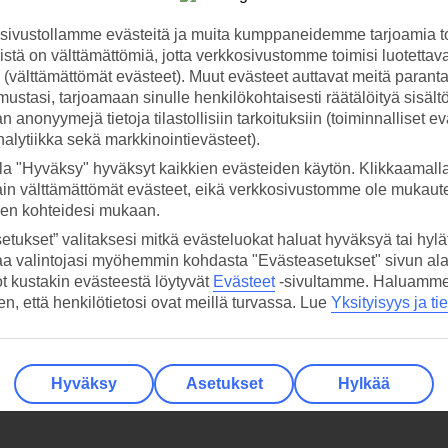
ivustollamme evästeitä ja muita kumppaneidemme tarjoamia to
stä on välttämättömiä, jotta verkkosivustomme toimisi luotettava
ti (välttämättömät evästeet). Muut evästeet auttavat meitä paran
ustasi, tarjoamaan sinulle henkilökohtaisesti räätälöityä sisält
 anonyymejä tietoja tilastollisiin tarkoituksiin (toiminnalliset ev
analytiikka sekä markkinointievästeet).
la "Hyväksy" hyväksyt kaikkien evästeiden käytön. Klikkaamall
ain välttämättömät evästeet, eikä verkkosivustomme ole mukaute
sen kohteidesi mukaan.
etukset” valitaksesi mitkä evästeluokat haluat hyväksyä tai hylät
aa valintojasi myöhemmin kohdasta "Evästeasetukset" sivun ala
ot kustakin evästeestä löytyvät
Evästeet
-sivultamme.
Haluamme, 
hen, että henkilötietosi ovat meillä turvassa. Lue
Yksityisyys ja ti
Hyväksy
Asetukset
Hylkää