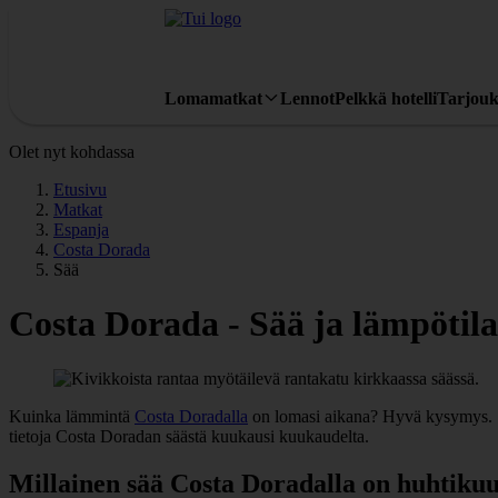
Lomamatkat
Lennot
Pelkkä hotelli
Tarjouk
Olet nyt kohdassa
Etusivu
Matkat
Espanja
Costa Dorada
Sää
Costa Dorada - Sää ja lämpötila
Kuinka lämmintä
Costa Doradalla
on lomasi aikana? Hyvä kysymys. Sä
tietoja Costa Doradan säästä kuukausi kuukaudelta.
Millainen sää Costa Doradalla on huhtiku