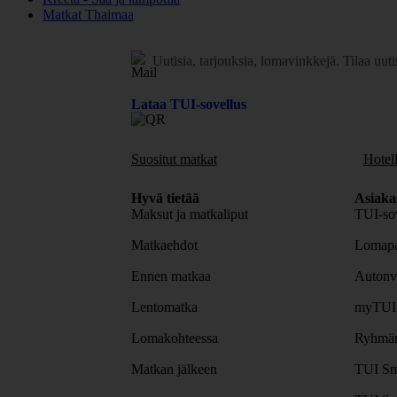
Matkat Thaimaa
Uutisia, tarjouksia, lomavinkkejä.
Tilaa uuti
Lataa TUI-sovellus
Suositut matkat
Hotell
Hyvä tietää
Asiaka
Maksut ja matkaliput
TUI-sov
Matkaehdot
Lomapa
Ennen matkaa
Autonv
Lentomatka
myTUI
Lomakohteessa
Ryhmäm
Matkan jälkeen
TUI Sm