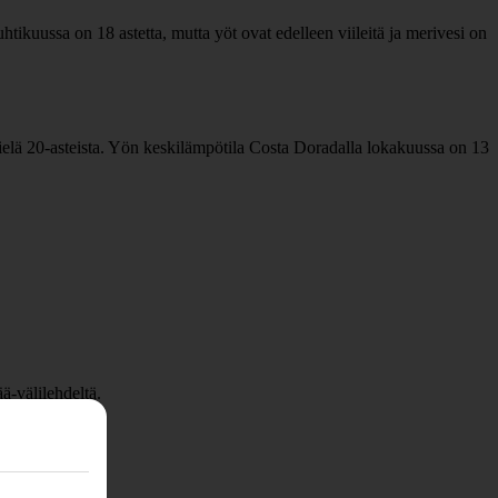
kuussa on 18 astetta, mutta yöt ovat edelleen viileitä ja merivesi on
elä 20-asteista. Yön keskilämpötila Costa Doradalla lokakuussa on 13
ä-välilehdeltä.