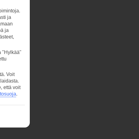
imintoja.
sti ja
tamaan
öä ja
ästeet,
a "Hylkää"
ttu
ä. Voit
laidasta.
että voit
etosuoja
.