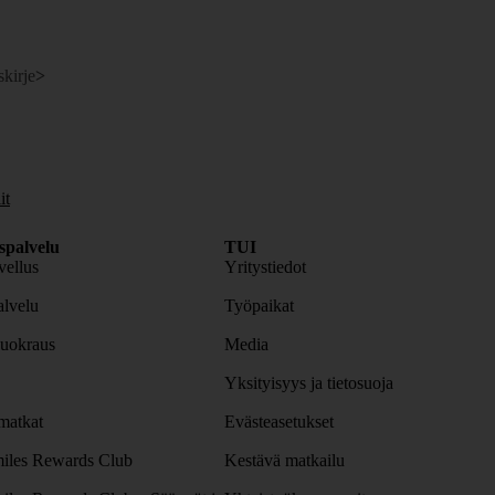
skirje
>
it
spalvelu
TUI
ellus
Yritystiedot
lvelu
Työpaikat
uokraus
Media
Yksityisyys ja tietosuoja
atkat
Evästeasetukset
iles Rewards Club
Kestävä matkailu