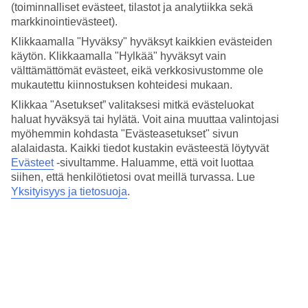
3.7/5
(toiminnalliset evästeet, tilastot ja analytiikka sekä
Hinta-laatusuhde
markkinointievästeet).
3.3/5
Klikkaamalla "Hyväksy" hyväksyt kaikkien evästeiden
Hotelliesittely
käytön. Klikkaamalla "Hylkää" hyväksyt vain
välttämättömät evästeet, eikä verkkosivustomme ole
mukautettu kiinnostuksen kohteidesi mukaan.
WiFi
Klikkaa "Asetukset” valitaksesi mitkä evästeluokat
Pieni hotelli lähellä rantaa
haluat hyväksyä tai hylätä. Voit aina muuttaa valintojasi
myöhemmin kohdasta "Evästeasetukset" sivun
Sitges on pieni hotelli parinsadan metrin päässä l'Estanyolista,
alalaidasta. Kaikki tiedot kustakin evästeestä löytyvät
Sitgesin keskustan alueella. Hotelli sopii täydellisesti sinulle, joka
Evästeet
-sivultamme.
Haluamme, että voit luottaa
haluat asua lähellä kaikkea. Vietettyäsi päivän nähtävyyksien ja
huvitusten parissa, voit rentoutua hotellin ravintolan terassilla tai
siihen, että henkilötietosi ovat meillä turvassa. Lue
aurinkopedillä uima-altaalla.
Yksityisyys ja tietosuoja
.
L'Esanyolin rannalta löydät viihtyisiä rantabaareja ja ravintoloita.
Rannalla on vuokrattavana polkuveneitä.
Hotellilla on:
WiFi
24 h vastaanotto
Kaikissa huoneissa on: