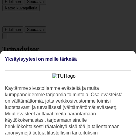
Edellinen
Seuraava
Katso kuvagalleria
Edellinen
Seuraava
Tripadvisor
Yksityisyytesi on meille tärkeää
3.7/5
Luokitus
3.7 / 5
alkaen
196 arviota
Siisteys
Käytämme sivustollamme evästeitä ja muita
3.6/5
kumppaneidemme tarjoamia toimintoja. Osa evästeistä
Sijainti
on välttämättömiä, jotta verkkosivustomme toimisi
4.7/5
luotettavasti ja turvallisesti (välttämättömät evästeet).
Huone
Muut evästeet auttavat meitä parantamaan
3.5/5
käyttökokemustasi, tarjoamaan sinulle
Palvelu
3.6/5
henkilökohtaisesti räätälöityä sisältöä ja tallentamaan
Nukkuminen
anonyymejä tietoja tilastollisiin tarkoituksiin