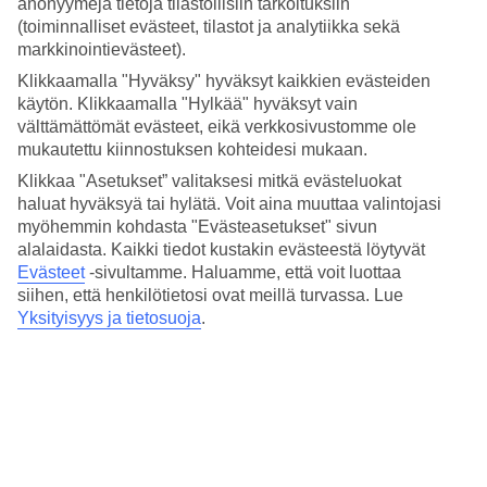
anonyymejä tietoja tilastollisiin tarkoituksiin
Palvelu
4.1/5
(toiminnalliset evästeet, tilastot ja analytiikka sekä
Nukkuminen
markkinointievästeet).
4.4/5
Klikkaamalla "Hyväksy" hyväksyt kaikkien evästeiden
Hinta-laatusuhde
käytön. Klikkaamalla "Hylkää" hyväksyt vain
3.9/5
välttämättömät evästeet, eikä verkkosivustomme ole
Hotelliesittely
mukautettu kiinnostuksen kohteidesi mukaan.
Klikkaa "Asetukset” valitaksesi mitkä evästeluokat
5*
haluat hyväksyä tai hylätä. Voit aina muuttaa valintojasi
Paikallinen luokitus
myöhemmin kohdasta "Evästeasetukset" sivun
alalaidasta. Kaikki tiedot kustakin evästeestä löytyvät
5 tähden hotelli Paradisus by Melia Fuerteventura kohteessa Costa
Calma on hotelli, jolla on baari, aamiaisbuffet ja WiFi. Hotellilla voit
Evästeet
-sivultamme.
Haluamme, että voit luottaa
nauttia palveluista kuten hieronta ja sauna. Jos matkustat lasten
siihen, että henkilötietosi ovat meillä turvassa. Lue
kanssa, on lapsille lastenhoito, lastenkerho/miniklubi, lastenallas ja
Yksityisyys ja tietosuoja
.
leikkipaikka. Alueella on pysäköintimahdollisuus. Hotelli on
uudistettu viimeksi vuonna 2025. Hotelli hyväksyy seuraavat
luottokortit: American Express, EC Maestro, Mastercard ja Visa.
Lyhyesti hotellista
Rannalle
360 m