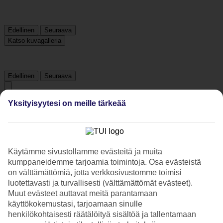
Edellinen
Seuraava
Katso kuvagalleria
Edellinen
Seuraava
Yksityisyytesi on meille tärkeää
Tripadvisor
4.1/5
Käytämme sivustollamme evästeitä ja muita
Luokitus
4.1 / 5
alkaen
141 arviota
kumppaneidemme tarjoamia toimintoja. Osa evästeistä
Siisteys
on välttämättömiä, jotta verkkosivustomme toimisi
4.4/5
luotettavasti ja turvallisesti (välttämättömät evästeet).
Sijainti
Muut evästeet auttavat meitä parantamaan
4.6/5
käyttökokemustasi, tarjoamaan sinulle
Huone
henkilökohtaisesti räätälöityä sisältöä ja tallentamaan
4.4/5