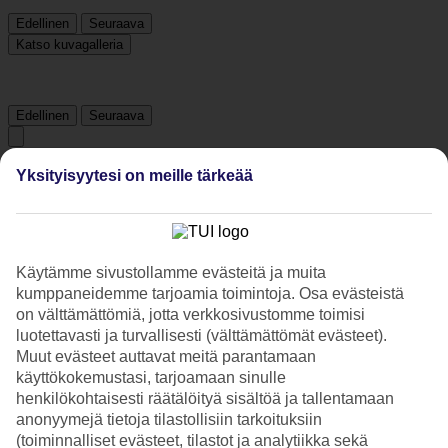
Edellinen
Seuraava
Katso kuvagalleria
Edellinen
Seuraava
Tripadvisor
Yksityisyytesi on meille tärkeää
3.7/5
Käytämme sivustollamme evästeitä ja muita
Luokitus
3.7 / 5
alkaen
2325 arviota
kumppaneidemme tarjoamia toimintoja. Osa evästeistä
Siisteys
on välttämättömiä, jotta verkkosivustomme toimisi
3.9/5
luotettavasti ja turvallisesti (välttämättömät evästeet).
Sijainti
Muut evästeet auttavat meitä parantamaan
4.1/5
käyttökokemustasi, tarjoamaan sinulle
Huone
3.7/5
henkilökohtaisesti räätälöityä sisältöä ja tallentamaan
Palvelu
anonyymejä tietoja tilastollisiin tarkoituksiin
4/5
(toiminnalliset evästeet, tilastot ja analytiikka sekä