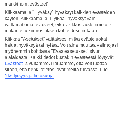
Nukkuminen
markkinointievästeet).
3.8/5
Hinta-laatusuhde
Klikkaamalla "Hyväksy" hyväksyt kaikkien evästeiden
3.7/5
käytön. Klikkaamalla "Hylkää" hyväksyt vain
välttämättömät evästeet, eikä verkkosivustomme ole
Hotelliesittely
mukautettu kiinnostuksen kohteidesi mukaan.
Klikkaa "Asetukset” valitaksesi mitkä evästeluokat
4*
haluat hyväksyä tai hylätä. Voit aina muuttaa valintojasi
Paikallinen luokitus
myöhemmin kohdasta "Evästeasetukset" sivun
4 tähden hotelli SBH Monica Beach Resort kohteessa Costa Calma
alalaidasta. Kaikki tiedot kustakin evästeestä löytyvät
on hotelli, jolla on baari, aamiaisbuffet ja WiFi. Hotellilla voit nauttia
Evästeet
-sivultamme.
Haluamme, että voit luottaa
palveluista kuten hieronta. Jos matkustat lasten kanssa, on lapsille
siihen, että henkilötietosi ovat meillä turvassa. Lue
lastenkerho/miniklubi, lastenallas ja leikkipaikka. Alueella on
Yksityisyys ja tietosuoja
.
pysäköintimahdollisuus. Hotelli on uudistettu viimeksi vuonna 2015.
Hotelli hyväksyy seuraavat luottokortit: EC Maestro, Mastercard ja
Visa.
Lyhyesti hotellista
Rannalle
890 m
Ulkouima-allas/Lastenallas
Kyllä/Kyllä