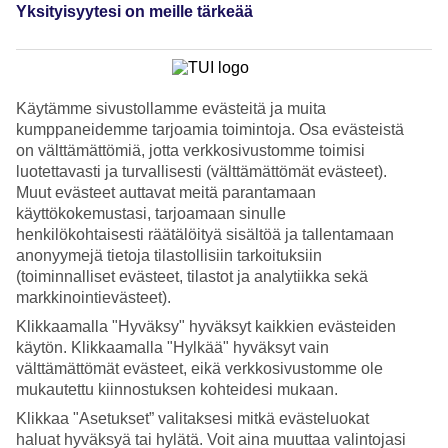
Sijainti
Yksityisyytesi on meille tärkeää
4.9/5
Huone
4.5/5
Palvelu
4.7/5
Käytämme sivustollamme evästeitä ja muita
Nukkuminen
kumppaneidemme tarjoamia toimintoja. Osa evästeistä
4.6/5
Hinta-laatusuhde
on välttämättömiä, jotta verkkosivustomme toimisi
4.3/5
luotettavasti ja turvallisesti (välttämättömät evästeet).
Muut evästeet auttavat meitä parantamaan
Hotelliesittely
käyttökokemustasi, tarjoamaan sinulle
henkilökohtaisesti räätälöityä sisältöä ja tallentamaan
4*
anonyymejä tietoja tilastollisiin tarkoituksiin
Paikallinen luokitus
(toiminnalliset evästeet, tilastot ja analytiikka sekä
WiFi
markkinointievästeet).
Aivan rannalla, Gran Canarian eteläkärjessä
Klikkaamalla "Hyväksy" hyväksyt kaikkien evästeiden
käytön. Klikkaamalla "Hylkää" hyväksyt vain
Hotel Faro, Lopesan Collection Hotel on elegantti hotelli aikuisille.
välttämättömät evästeet, eikä verkkosivustomme ole
Sijainti on parhaalla rantapaikalla Melonerasissa, Maspalomasin
mukautettu kiinnostuksen kohteidesi mukaan.
majakan vieressä. Hotellin ravintolasta, allasalueelta sekä
Klikkaa "Asetukset” valitaksesi mitkä evästeluokat
kattobaarista on näkymä merelle ja Maspalomasin dyyneille.
haluat hyväksyä tai hylätä. Voit aina muuttaa valintojasi