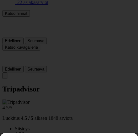
122 asiakasarviot
Katso hinnat
Edellinen
Seuraava
Katso kuvagalleria
Edellinen
Seuraava
Tripadvisor
4.5/5
Luokitus
4.5 / 5
alkaen
1848 arviota
Siisteys
4.7/5