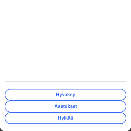
Yhteistyökumppanit
Matkalahjakortti
Säännösten noudattaminen ja
eettisyys
Oikopolut
Edulliset matkat
Talven lomamatkat
Kaikki äkkilähdöt
Kesän lomamatkat
Äkkilähdöt Helsinki
Varaa kaupunkiloma
Äkkilähdöt Oulu
Lomat Suomessa
Äkkilähdöt Kreikka
Perheloma
Äkkilähdöt Espanja
Rantalomat
Äkkilähdöt Turkki
Haetuimmat
Inspiraatiota
Hyväksy
Kaikki lomamatkat
Pakkauslista rantalomalle
Kaikki matkatarjoukset
Matkarattaat lentokoneeseen
Asetukset
Pakettimatkat
Kreetan nähtävyydet
Hylkää
Pelkät lennot
Minne matkustaa