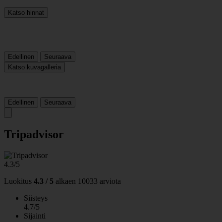
Katso hinnat
Edellinen
Seuraava
Katso kuvagalleria
Edellinen
Seuraava
Tripadvisor
4.3/5
Luokitus
4.3 / 5
alkaen
10033 arviota
Siisteys
4.7/5
Sijainti