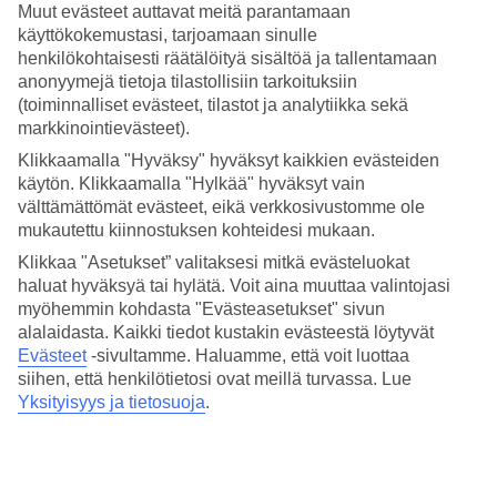
Hotelli on runsaalla tuhannella uoneellaan Gran Canarian suurin. Se
Muut evästeet auttavat meitä parantamaan
sijaitsee trooppisessa puutarhassa. Las Melonerasin rantakatua
käyttökokemustasi, tarjoamaan sinulle
kulkemalla pääset niin monille ravintoloille kuin merkkiliikkeille.
henkilökohtaisesti räätälöityä sisältöä ja tallentamaan
anonyymejä tietoja tilastollisiin tarkoituksiin
Huoneita jopa viidelle hengelle
(toiminnalliset evästeet, tilastot ja analytiikka sekä
markkinointievästeet).
Lopesan Costa Meloneras Resort & Spassa on useita
huonetyyppejä. Voit halutessasi varata merinäköalan, ja jos haluat
Klikkaamalla "Hyväksy" hyväksyt kaikkien evästeiden
olla erityisen lähellä uima-allasta, voit varata swim-up-huoneen,
käytön. Klikkaamalla "Hylkää" hyväksyt vain
joihin mahtuu kolme henkilöä.
välttämättömät evästeet, eikä verkkosivustomme ole
mukautettu kiinnostuksen kohteidesi mukaan.
Trooppinen puutarha ja viisi uima-allasta
Klikkaa "Asetukset” valitaksesi mitkä evästeluokat
Hotellin suurella uima-altaalla voit loikoilla aurinkotuolissa hotellin
haluat hyväksyä tai hylätä. Voit aina muuttaa valintojasi
omalla "hiekkarannalla". Pääaltaan lisäksi hotellilla on neljä muuta
myöhemmin kohdasta "Evästeasetukset" sivun
uima-allasta, jotka on lämmitetty vuoden ympäri, kolme jacuzzia ja
alalaidasta. Kaikki tiedot kustakin evästeestä löytyvät
yksi trooppisen kasvillisuuden lomassa kiemurteleva allas.
Evästeet
-sivultamme.
Haluamme, että voit luottaa
Kaksiallasbaaria varmistaa, että virkistäviä juomia, kahvia ja kevyttä
siihen, että henkilötietosi ovat meillä turvassa. Lue
syötävää on aina helposti saatavilla.
Yksityisyys ja tietosuoja
.
Spa, kuntosali ja iltaesityksiä
Lopesan Costa Melonerasissa on lisäksi suuri spa, jossa voit