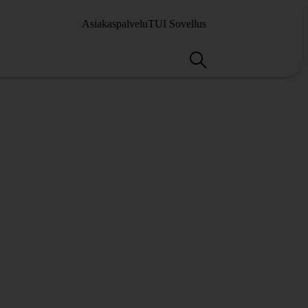
Asiakaspalvelu
TUI Sovellus