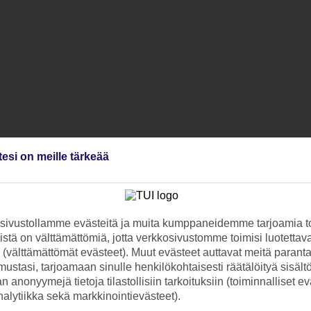
tesi on meille tärkeää
ivustollamme evästeitä ja muita kumppaneidemme tarjoamia to
stä on välttämättömiä, jotta verkkosivustomme toimisi luotettava
ti (välttämättömät evästeet). Muut evästeet auttavat meitä paran
ustasi, tarjoamaan sinulle henkilökohtaisesti räätälöityä sisält
 anonyymejä tietoja tilastollisiin tarkoituksiin (toiminnalliset ev
analytiikka sekä markkinointievästeet).