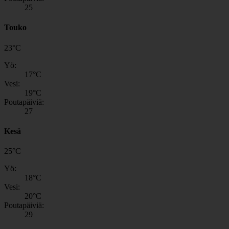
25
Touko
23
°
C
Yö:
17
°C
Vesi:
19
°C
Poutapäiviä:
27
Kesä
25
°
C
Yö:
18
°C
Vesi:
20
°C
Poutapäiviä:
29