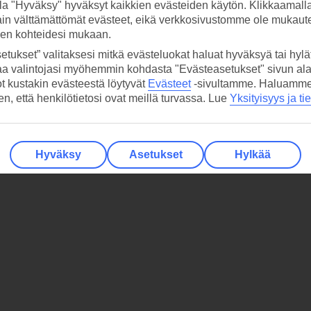
la "Hyväksy" hyväksyt kaikkien evästeiden käytön. Klikkaamall
ain välttämättömät evästeet, eikä verkkosivustomme ole mukaute
sen kohteidesi mukaan.
etukset” valitaksesi mitkä evästeluokat haluat hyväksyä tai hylät
aa valintojasi myöhemmin kohdasta "Evästeasetukset" sivun ala
ot kustakin evästeestä löytyvät
Evästeet
-sivultamme.
Haluamme, 
hen, että henkilötietosi ovat meillä turvassa. Lue
Yksityisyys ja ti
Hyväksy
Asetukset
Hylkää