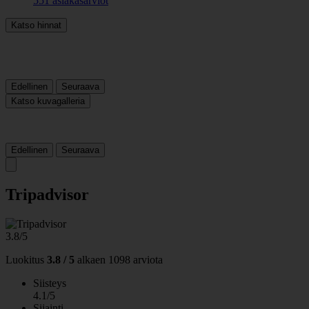
551 asiakasarviot
Katso hinnat
Edellinen
Seuraava
Katso kuvagalleria
Edellinen
Seuraava
Tripadvisor
3.8/5
Luokitus
3.8 / 5
alkaen
1098 arviota
Siisteys
4.1/5
Sijainti