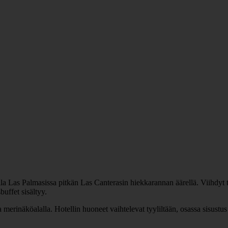
la Las Palmasissa pitkän Las Canterasin hiekkarannan äärellä. Viihdyt 
buffet sisältyy.
ta merinäköalalla. Hotellin huoneet vaihtelevat tyyliltään, osassa sisus