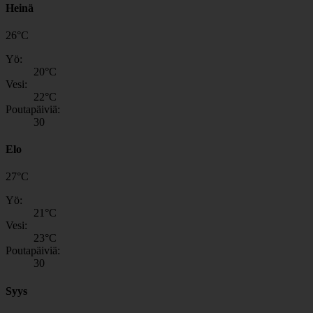
Heinä
26
°
C
Yö:
20
°C
Vesi:
22
°C
Poutapäiviä:
30
Elo
27
°
C
Yö:
21
°C
Vesi:
23
°C
Poutapäiviä:
30
Syys