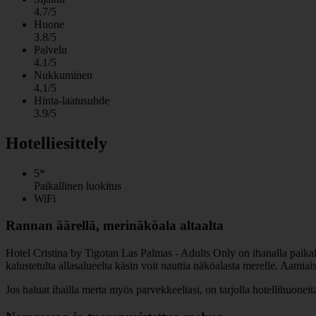
4.7/5
Huone
3.8/5
Palvelu
4.1/5
Nukkuminen
4.1/5
Hinta-laatusuhde
3.9/5
Hotelliesittely
5*
Paikallinen luokitus
WiFi
Rannan äärellä, merinäköala altaalta
Hotel Cristina by Tigotan Las Palmas - Adults Only on ihanalla paikal
kalustetulta allasalueelta käsin voit nauttia näköalasta merelle. Aamiais
Jos haluat ihailla merta myös parvekkeeltasi, on tarjolla hotellihuonei