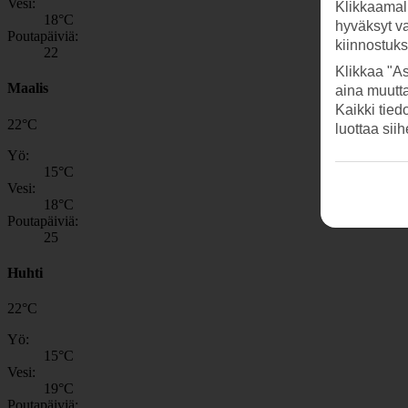
Vesi:
Klikkaamal
18
°C
hyväksyt v
Poutapäiviä:
kiinnostuk
22
Klikkaa "As
Maalis
aina muutt
Kaikki tied
22
°
C
luottaa sii
Yö:
15
°C
Vesi:
18
°C
Poutapäiviä:
25
Huhti
22
°
C
Yö:
15
°C
Vesi:
19
°C
Poutapäiviä: