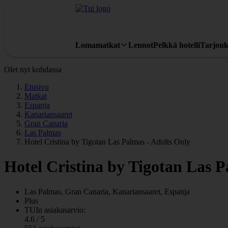
Lomamatkat
Lennot
Pelkkä hotelli
Tarjouk
Olet nyt kohdassa
Etusivu
Matkat
Espanja
Kanariansaaret
Gran Canaria
Las Palmas
Hotel Cristina by Tigotan Las Palmas - Adults Only
Hotel Cristina by Tigotan Las P
Las Palmas, Gran Canaria, Kanariansaaret, Espanja
Plus
TUIn asiakasarvio:
4.6 / 5