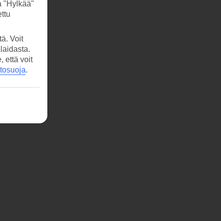
a "Hylkää"
ttu
ä. Voit
laidasta.
että voit
etosuoja
.