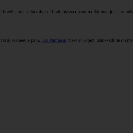
t hotelliaamiaiselta toivoa. Ravintolassa on suuret ikkunat, joista on näky
ovat allasalueelle päin.
Las Palmasin
Mesa y Lopez -ostoskadulle on matka