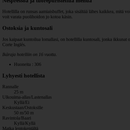
Nespressoa ja tuorepuristettua mehua
Hotellilla on runsas aamiaisbuffet, joka sisältää lähes kaikkea, mitä voi
voit varata puolihoidon jo kotoa käsin.
Ostoksia ja kuntosali
Jos kaipaat kuntoilua lomallasi, on hotellilla kuntosali, jonka ikkunat 
Corte Inglés.
Ikäraja hotelliin on 16 vuotta.
Huoneita : 306
Lyhyesti hotellista
Rannalle
25 m
Ulkouima-allas/Lastenallas
Kyllä/Ei
Keskustaan/Ostoksille
50 m/50 m
Ravintola/Baari
Kyllä/Kyllä
Matka lentokentältä