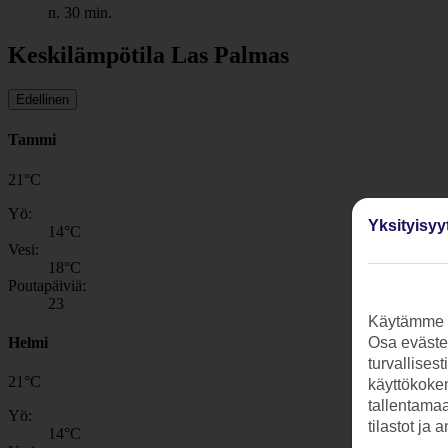
n. 30 min.
Keskilämpötila Las Palmas
Edellinen
Tammi
21
°
C
Yö:
Yksityisyy
14
°C
Vesi:
18
°C
Poutapäiviä:
23
Käytämme s
Helmi
Osa evästei
turvallises
21
°
C
käyttökokem
tallentamaan
Yö:
tilastot ja 
14
°C