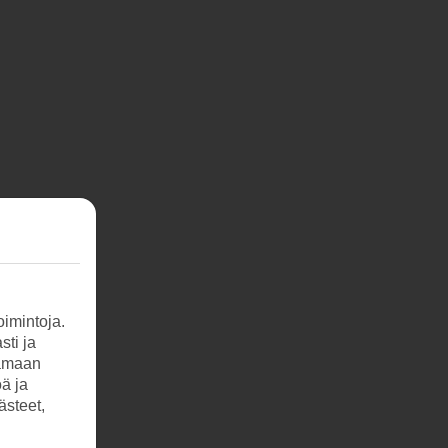
imintoja.
sti ja
tamaan
öä ja
ästeet,