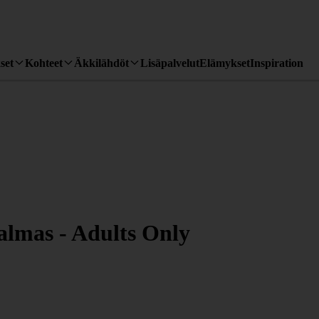
set
Kohteet
Äkkilähdöt
Lisäpalvelut
Elämykset
Inspiration
almas - Adults Only