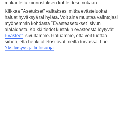
mukautettu kiinnostuksen kohteidesi mukaan.
Jos valitset huoneiston merinäköalalla, sinulla on aitiopaikka
Klikkaa "Asetukset” valitaksesi mitkä evästeluokat
seurailla elämää rantakadulla ja rannalla lähietäisyydeltä. Ylimmän
haluat hyväksyä tai hylätä. Voit aina muuttaa valintojasi
kerroksen huoneistoissa on suuri parveke ja aurinkotuolit sekä
myöhemmin kohdasta "Evästeasetukset" sivun
merinäköala.
alalaidasta. Kaikki tiedot kustakin evästeestä löytyvät
Hotelliin ovat tervetulleita 18 vuotta täyttäneet.
Evästeet
-sivultamme.
Haluamme, että voit luottaa
siihen, että henkilötietosi ovat meillä turvassa. Lue
Huoneistoja : 18
Yksityisyys ja tietosuoja
.
Lyhyesti hotellista
Rannalle
25 m
Ulkouima-allas/Lastenallas
Ei/Ei
Keskustaan/Ostoksille
730 m/50 m
Ravintola/Baari
Ei/Ei
Matka lentokentältä
n. 30 min.
Keskilämpötila Las Palmas