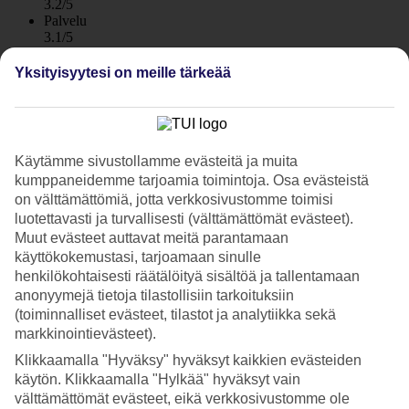
3.2/5
Palvelu
3.1/5
Nukkuminen
3.6/5
Yksityisyytesi on meille tärkeää
Hinta-laatusuhde
3/5
Hotelliesittely
Käytämme sivustollamme evästeitä ja muita
1*
kumppaneidemme tarjoamia toimintoja. Osa evästeistä
Paikallinen luokitus
on välttämättömiä, jotta verkkosivustomme toimisi
WiFi
luotettavasti ja turvallisesti (välttämättömät evästeet).
Muut evästeet auttavat meitä parantamaan
Hyvä sijainti Las Canterasin rannalla
käyttökokemustasi, tarjoamaan sinulle
henkilökohtaisesti räätälöityä sisältöä ja tallentamaan
Pieni huoneistohotelli Maype sijaitsee erityisellä paikalla Las
anonyymejä tietoja tilastollisiin tarkoituksiin
Palmasissa aivan rantakadun ja Las Canterasin rannan äärellä.
(toiminnalliset evästeet, tilastot ja analytiikka sekä
Kävelymatkan päässä Maypesta on suosittu Plaza Farray -aukio,
markkinointievästeet).
useita ravintoloita, baareja ja kauppoja. Asut aivan rannan äärellä ja
Klikkaamalla "Hyväksy" hyväksyt kaikkien evästeiden
hotellirakennuksen katolla on pieni aurinkotuolein kalustettu terassi.
käytön. Klikkaamalla "Hylkää" hyväksyt vain
Varaa huoneisto merinäköalalla
välttämättömät evästeet, eikä verkkosivustomme ole