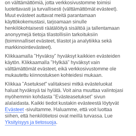
Nukkuminen
on välttämättömiä, jotta verkkosivustomme toimisi
4.4/5
luotettavasti ja turvallisesti (välttämättömät evästeet).
Hinta-laatusuhde
Muut evästeet auttavat meitä parantamaan
4.3/5
käyttökokemustasi, tarjoamaan sinulle
henkilökohtaisesti räätälöityä sisältöä ja tallentamaan
Hotelliesittely
anonyymejä tietoja tilastollisiin tarkoituksiin
(toiminnalliset evästeet, tilastot ja analytiikka sekä
4*
markkinointievästeet).
Paikallinen luokitus
WiFi
Klikkaamalla "Hyväksy" hyväksyt kaikkien evästeiden
käytön. Klikkaamalla "Hylkää" hyväksyt vain
Lähellä Las Canteras -rantaa – kattoterassi
välttämättömät evästeet, eikä verkkosivustomme ole
mukautettu kiinnostuksen kohteidesi mukaan.
Occidental Las Canterasissa majoitut keskeisellä sijainnilla lyhyen
matkan päässä Las Canterasin rannalta Las Palmasissa. Täällä
Klikkaa "Asetukset” valitaksesi mitkä evästeluokat
viihtyvät erityisesti kaikki, jotka haluavat yhdistää ranta- ja
haluat hyväksyä tai hylätä. Voit aina muuttaa valintojasi
kaupunkiloman. Hotellilla on ravintola ja kattobaari, josta on
myöhemmin kohdasta "Evästeasetukset" sivun
näkymät merelle ja ympäristöön.
alalaidasta. Kaikki tiedot kustakin evästeestä löytyvät
Evästeet
-sivultamme.
Haluamme, että voit luottaa
Occidental Las Canterasissa olet lähellä Las Palmasin laajaa
valikoimaa trendikkäitä baareja, kiinnostavia ravintoloita ja
siihen, että henkilötietosi ovat meillä turvassa. Lue
näkemisen arvoisia paikkoja.
Yksityisyys ja tietosuoja
.
Kahden hengen huone