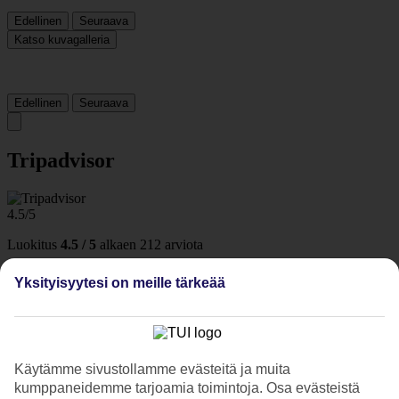
Edellinen
Seuraava
Katso kuvagalleria
Edellinen
Seuraava
Tripadvisor
4.5/5
Luokitus
4.5 / 5
alkaen
212 arviota
Siisteys
Yksityisyytesi on meille tärkeää
4.7/5
Sijainti
4.8/5
Huone
4.4/5
Käytämme sivustollamme evästeitä ja muita
Palvelu
4.7/5
kumppaneidemme tarjoamia toimintoja. Osa evästeistä