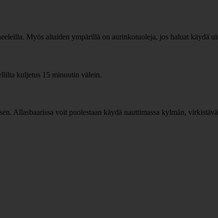
neeleilla. Myös altaiden ympärillä on aurinkotuoleja, jos haluat käydä u
lilta kuljetus 15 minuutin välein.
ällisen. Allasbaarissa voit puolestaan käydä nauttimassa kylmän, virkist