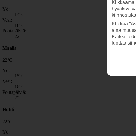
Klikkaamal
hyväksyt v
Yö:
14
°C
kiinnostuk
Vesi:
Klikkaa "As
18
°C
aina muutt
Poutapäiviä:
22
Kaikki tied
luottaa sii
Maalis
22
°
C
Yö:
15
°C
Vesi:
18
°C
Poutapäiviä:
25
Huhti
22
°
C
Yö: