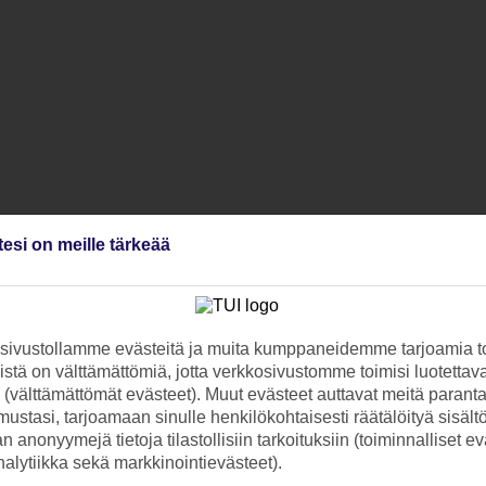
tesi on meille tärkeää
ivustollamme evästeitä ja muita kumppaneidemme tarjoamia to
stä on välttämättömiä, jotta verkkosivustomme toimisi luotettava
ti (välttämättömät evästeet). Muut evästeet auttavat meitä paran
ustasi, tarjoamaan sinulle henkilökohtaisesti räätälöityä sisält
 anonyymejä tietoja tilastollisiin tarkoituksiin (toiminnalliset ev
analytiikka sekä markkinointievästeet).