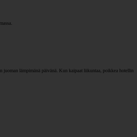
imassa.
ävän juoman lämpimänä päivänä. Kun kaipaat liikuntaa, poikkea hotellin