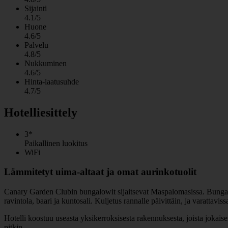
Sijainti
4.1/5
Huone
4.6/5
Palvelu
4.8/5
Nukkuminen
4.6/5
Hinta-laatusuhde
4.7/5
Hotelliesittely
3*
Paikallinen luokitus
WiFi
Lämmitetyt uima-altaat ja omat aurinkotuolit
Canary Garden Clubin bungalowit sijaitsevat Maspalomasissa. Bungalow
ravintola, baari ja kuntosali. Kuljetus rannalle päivittäin, ja varattaviss
Hotelli koostuu useasta yksikerroksisesta rakennuksesta, joista jokais
pitkin.