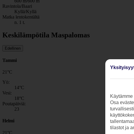
600 m/600 m
Ravintola/Baari
Kyllä/Kyllä
Matka lentokentältä
n. 1 t.
Keskilämpötila Maspalomas
Edellinen
Tammi
Yksityisyy
21
°
C
Yö:
14
°C
Vesi:
Käytämme s
18
°C
Osa evästei
Poutapäiviä:
turvallises
23
käyttökokem
Helmi
tallentamaan
tilastot ja 
21
°
C