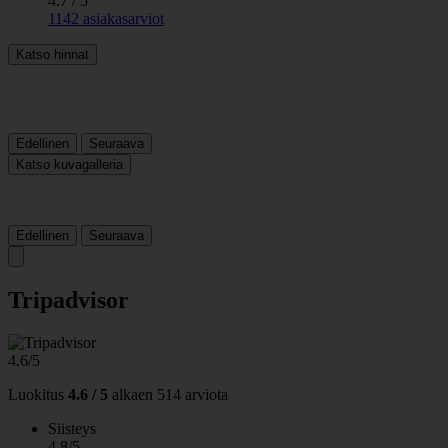
4.7 / 5
1142 asiakasarviot
Katso hinnat
Edellinen
Seuraava
Katso kuvagalleria
Edellinen
Seuraava
Tripadvisor
4.6/5
Luokitus
4.6 / 5
alkaen
514 arviota
Siisteys
4.8/5