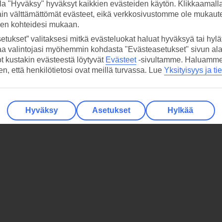
la "Hyväksy" hyväksyt kaikkien evästeiden käytön. Klikkaamall
ain välttämättömät evästeet, eikä verkkosivustomme ole mukaute
sen kohteidesi mukaan.
etukset” valitaksesi mitkä evästeluokat haluat hyväksyä tai hylät
aa valintojasi myöhemmin kohdasta "Evästeasetukset" sivun ala
ot kustakin evästeestä löytyvät
Evästeet
-sivultamme.
Haluamme, 
hen, että henkilötietosi ovat meillä turvassa. Lue
Yksityisyys ja ti
Hyväksy
Asetukset
Hylkää