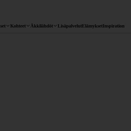
set
Kohteet
Äkkilähdöt
Lisäpalvelut
Elämykset
Inspiration