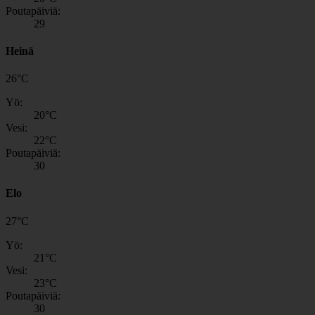
Poutapäiviä:
29
Heinä
26
°
C
Yö:
20
°C
Vesi:
22
°C
Poutapäiviä:
30
Elo
27
°
C
Yö:
21
°C
Vesi:
23
°C
Poutapäiviä:
30