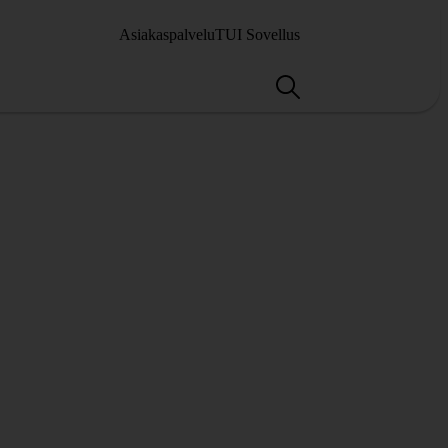
Asiakaspalvelu
TUI Sovellus