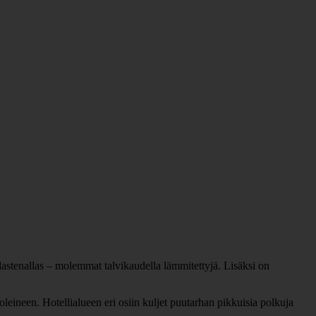
astenallas – molemmat talvikaudella lämmitettyjä. Lisäksi on
leineen. Hotellialueen eri osiin kuljet puutarhan pikkuisia polkuja