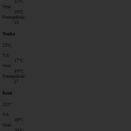
15
°C
Vesi:
19
°C
Poutapäiviä:
25
Touko
23
°
C
Yö:
17
°C
Vesi:
19
°C
Poutapäiviä:
27
Kesä
25
°
C
Yö:
18
°C
Vesi:
20
°C