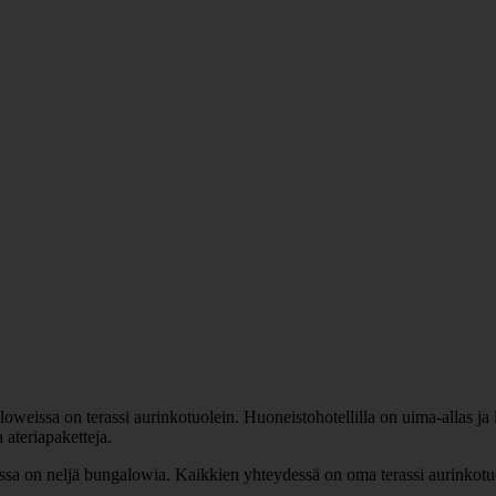
eissa on terassi aurinkotuolein. Huoneistohotellilla on uima-allas ja l
a ateriapaketteja.
essa on neljä bungalowia. Kaikkien yhteydessä on oma terassi aurinkotuo