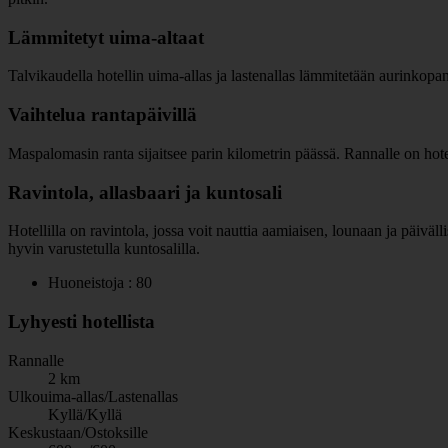
Lämmitetyt uima-altaat
Talvikaudella hotellin uima-allas ja lastenallas lämmitetään aurinkopa
Vaihtelua rantapäivillä
Maspalomasin ranta sijaitsee parin kilometrin päässä. Rannalle on hotel
Ravintola, allasbaari ja kuntosali
Hotellilla on ravintola, jossa voit nauttia aamiaisen, lounaan ja päiv
hyvin varustetulla kuntosalilla.
Huoneistoja : 80
Lyhyesti hotellista
Rannalle
2 km
Ulkouima-allas/Lastenallas
Kyllä/Kyllä
Keskustaan/Ostoksille