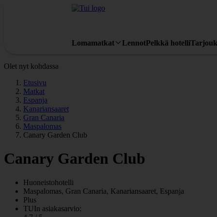
Lomamatkat
Lennot
Pelkkä hotelli
Tarjouk
Olet nyt kohdassa
Etusivu
Matkat
Espanja
Kanariansaaret
Gran Canaria
Maspalomas
Canary Garden Club
Canary Garden Club
Huoneistohotelli
Maspalomas, Gran Canaria, Kanariansaaret, Espanja
Plus
TUIn asiakasarvio: