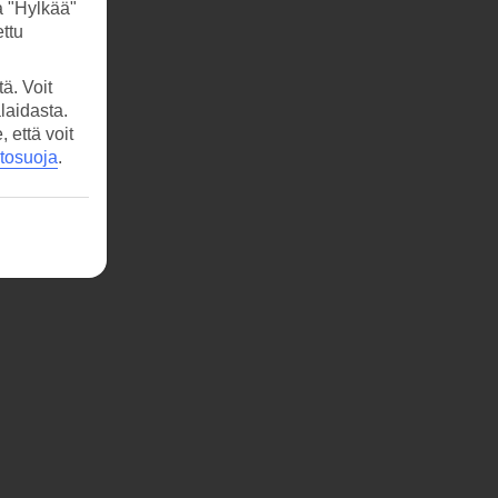
a "Hylkää"
ttu
ä. Voit
laidasta.
että voit
etosuoja
.