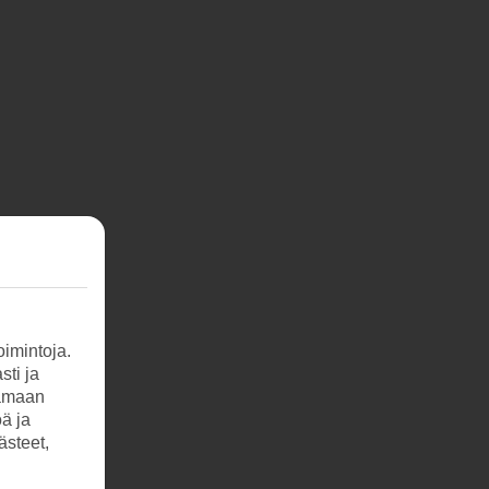
imintoja.
sti ja
tamaan
öä ja
ästeet,