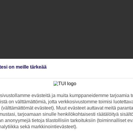
tesi on meille tärkeää
ivustollamme evästeitä ja muita kumppaneidemme tarjoamia to
stä on välttämättömiä, jotta verkkosivustomme toimisi luotettava
ti (välttämättömät evästeet). Muut evästeet auttavat meitä paran
ustasi, tarjoamaan sinulle henkilökohtaisesti räätälöityä sisält
 anonyymejä tietoja tilastollisiin tarkoituksiin (toiminnalliset ev
analytiikka sekä markkinointievästeet).