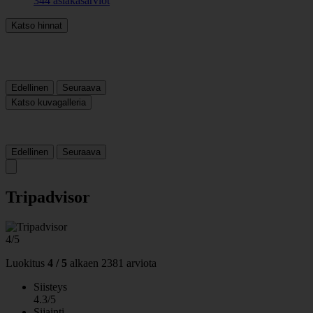
344 asiakasarviot
Katso hinnat
Edellinen
Seuraava
Katso kuvagalleria
Edellinen
Seuraava
Tripadvisor
4/5
Luokitus
4 / 5
alkaen
2381 arviota
Siisteys
4.3/5
Sijainti