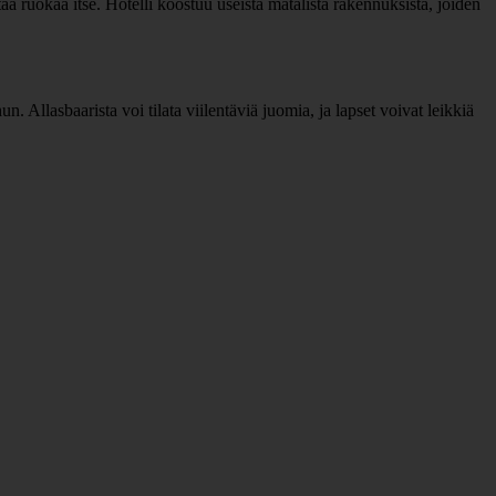
aa ruokaa itse. Hotelli koostuu useista matalista rakennuksista, joiden
. Allasbaarista voi tilata viilentäviä juomia, ja lapset voivat leikkiä