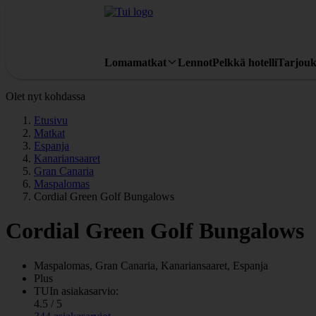
Lomamatkat
Lennot
Pelkkä hotelli
Tarjouk
Olet nyt kohdassa
Etusivu
Matkat
Espanja
Kanariansaaret
Gran Canaria
Maspalomas
Cordial Green Golf Bungalows
Cordial Green Golf Bungalows
Maspalomas, Gran Canaria, Kanariansaaret, Espanja
Plus
TUIn asiakasarvio:
4.5 / 5