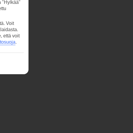
a "Hylkää"
ttu
ä. Voit
laidasta.
että voit
etosuoja
.