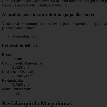
Cordial Green Golf Bungalowsissa majoitut huoneistoissa, joissa on pien
ympärillä on vehreyttä ja mukulakivikatuja.
Allasalue, jossa on aurinkotuoleja ja allasbaari
Vietä päivää rentoutumalla allasalueella, jossa on aurinkotuoleja ja -va
ja pelata leikkikentällä.
Huoneistoja : 265
Lyhyesti hotellista
Rannalle
2.3 km
Ulkouima-allas/Lastenallas
Kyllä/Kyllä
Keskustaan/Ostoksille
2.5 km/500 m
Ravintola/Baari
Kyllä/Kyllä
Matka lentokentältä
n. 1 t.
Keskilämpötila Maspalomas