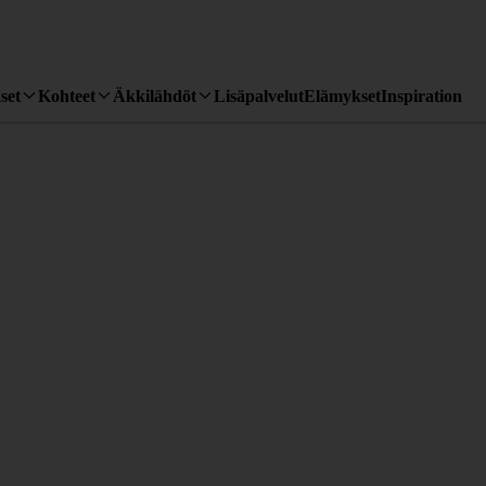
set
Kohteet
Äkkilähdöt
Lisäpalvelut
Elämykset
Inspiration