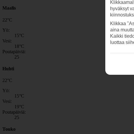
Klikkaamal
Maalis
hyväksyt v
kiinnostuk
22
°
C
Klikkaa "As
aina muutt
Yö:
15
°C
Kaikki tied
Vesi:
luottaa sii
18
°C
Poutapäiviä:
25
Huhti
22
°
C
Yö:
15
°C
Vesi:
19
°C
Poutapäiviä:
25
Touko