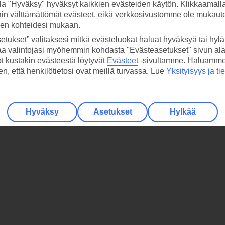
la "Hyväksy" hyväksyt kaikkien evästeiden käytön. Klikkaamall
ain välttämättömät evästeet, eikä verkkosivustomme ole mukaute
sen kohteidesi mukaan.
etukset” valitaksesi mitkä evästeluokat haluat hyväksyä tai hylät
aa valintojasi myöhemmin kohdasta "Evästeasetukset" sivun ala
ot kustakin evästeestä löytyvät
Evästeet
-sivultamme.
Haluamme, 
hen, että henkilötietosi ovat meillä turvassa. Lue
Yksityisyys ja ti
Hyväksy
Asetukset
Hylkää