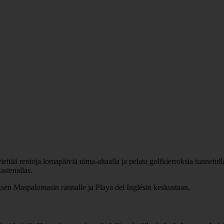
tää rentoja lomapäiviä uima-altaalla ja pelata golfkierroksia tunnetulla
lastenallas.
uksen Maspalomasin rannalle ja Playa del Inglésin keskustaan.