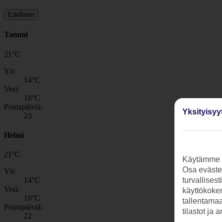
Edellinen
Tammi
21
°
C
Yö:
14
°C
Vesi:
18
°C
Poutapäiviä:
Yksityisyy
23
Helmi
21
°
C
Käytämme s
Osa evästei
Yö:
14
°C
turvallises
Vesi:
käyttökokem
18
°C
tallentamaan
Poutapäiviä:
tilastot ja 
22