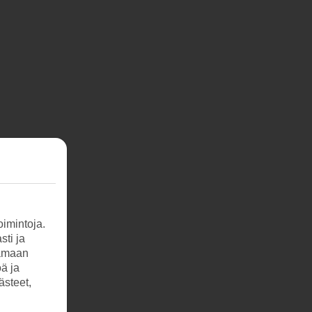
imintoja.
sti ja
tamaan
öä ja
ästeet,