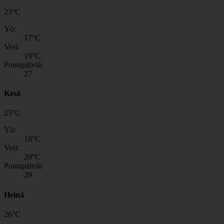
23
°
C
Yö:
17
°C
Vesi:
19
°C
Poutapäiviä:
27
Kesä
25
°
C
Yö:
18
°C
Vesi:
20
°C
Poutapäiviä:
29
Heinä
26
°
C