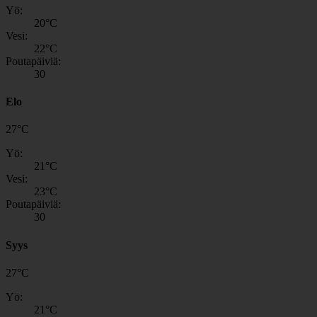
Yö:
20
°C
Vesi:
22
°C
Poutapäiviä:
30
Elo
27
°
C
Yö:
21
°C
Vesi:
23
°C
Poutapäiviä:
30
Syys
27
°
C
Yö:
21
°C