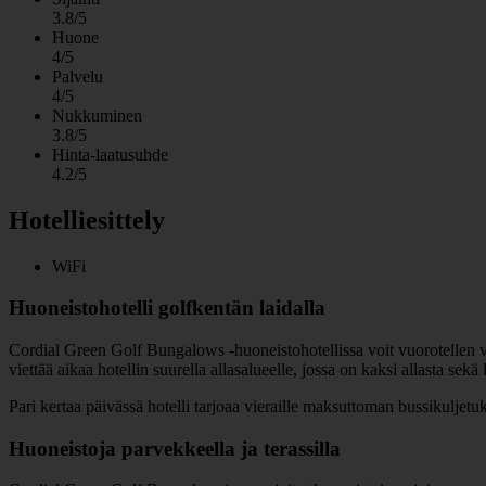
3.8/5
Huone
4/5
Palvelu
4/5
Nukkuminen
3.8/5
Hinta-laatusuhde
4.2/5
Hotelliesittely
WiFi
Huoneistohotelli golfkentän laidalla
Cordial Green Golf Bungalows -huoneistohotellissa voit vuorotellen viet
viettää aikaa hotellin suurella allasalueelle, jossa on kaksi allasta sekä 
Pari kertaa päivässä hotelli tarjoaa vieraille maksuttoman bussikuljet
Huoneistoja parvekkeella ja terassilla