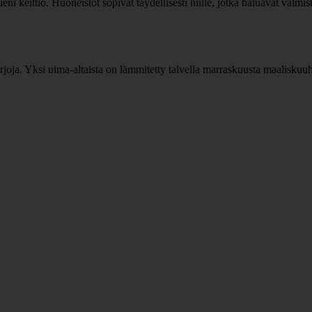
i keittiö. Huoneistot sopivat täydellisesti niille, jotka haluavat valmist
rjoja. Yksi uima-altaista on lämmitetty talvella marraskuusta maaliskuuhun