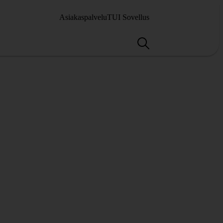
Asiakaspalvelu
TUI Sovellus