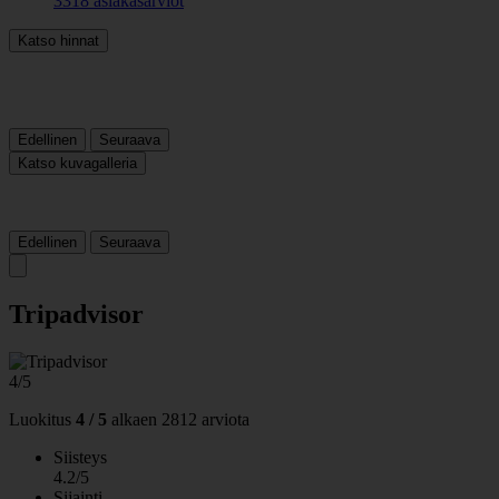
3318 asiakasarviot
Katso hinnat
Edellinen
Seuraava
Katso kuvagalleria
Edellinen
Seuraava
Tripadvisor
4/5
Luokitus
4 / 5
alkaen
2812 arviota
Siisteys
4.2/5
Sijainti