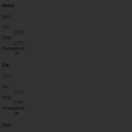
Heinä
26
°
C
Yö:
20
°C
Vesi:
22
°C
Poutapäiviä:
30
Elo
27
°
C
Yö:
21
°C
Vesi:
23
°C
Poutapäiviä:
30
Syys