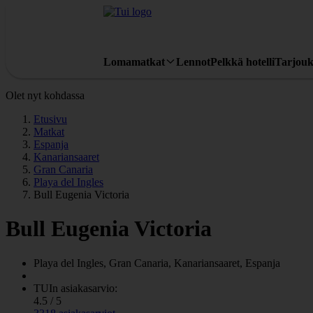
Lomamatkat
Lennot
Pelkkä hotelli
Tarjouk
Olet nyt kohdassa
Etusivu
Matkat
Espanja
Kanariansaaret
Gran Canaria
Playa del Ingles
Bull Eugenia Victoria
Bull Eugenia Victoria
Playa del Ingles, Gran Canaria, Kanariansaaret, Espanja
TUIn asiakasarvio:
4.5 / 5