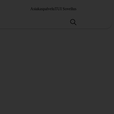
Asiakaspalvelu
TUI Sovellus