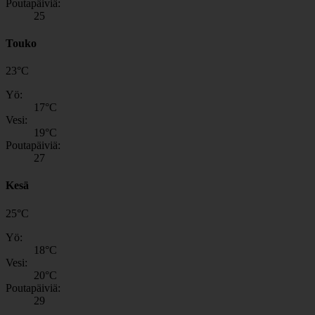
Poutapäiviä:
25
Touko
23
°
C
Yö:
17
°C
Vesi:
19
°C
Poutapäiviä:
27
Kesä
25
°
C
Yö:
18
°C
Vesi:
20
°C
Poutapäiviä:
29