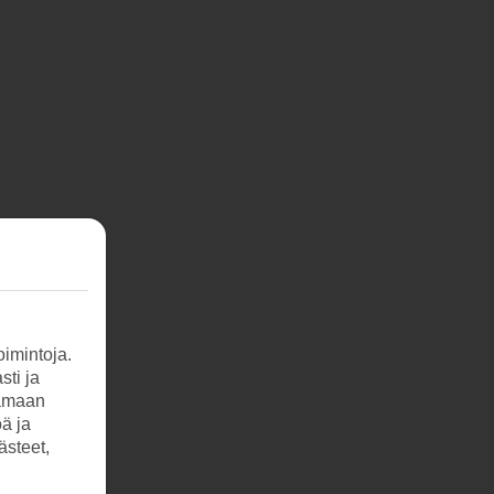
imintoja.
sti ja
tamaan
öä ja
ästeet,