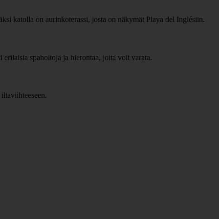
säksi katolla on aurinkoterassi, josta on näkymät Playa del Inglésiin.
erilaisia spahoitoja ja hierontaa, joita voit varata.
 iltaviihteeseen.