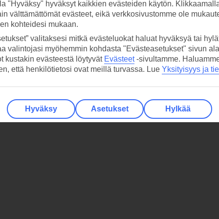
la "Hyväksy" hyväksyt kaikkien evästeiden käytön. Klikkaamall
ain välttämättömät evästeet, eikä verkkosivustomme ole mukaute
sen kohteidesi mukaan.
etukset” valitaksesi mitkä evästeluokat haluat hyväksyä tai hylät
aa valintojasi myöhemmin kohdasta "Evästeasetukset" sivun ala
ot kustakin evästeestä löytyvät
Evästeet
-sivultamme.
Haluamme, 
hen, että henkilötietosi ovat meillä turvassa. Lue
Yksityisyys ja ti
Hyväksy
Asetukset
Hylkää