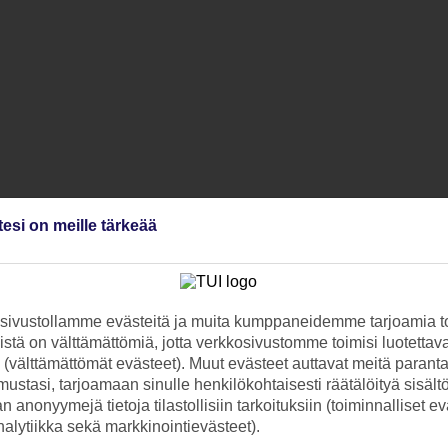
tesi on meille tärkeää
ivustollamme evästeitä ja muita kumppaneidemme tarjoamia to
stä on välttämättömiä, jotta verkkosivustomme toimisi luotettava
ti (välttämättömät evästeet). Muut evästeet auttavat meitä paran
ustasi, tarjoamaan sinulle henkilökohtaisesti räätälöityä sisält
 anonyymejä tietoja tilastollisiin tarkoituksiin (toiminnalliset ev
analytiikka sekä markkinointievästeet).