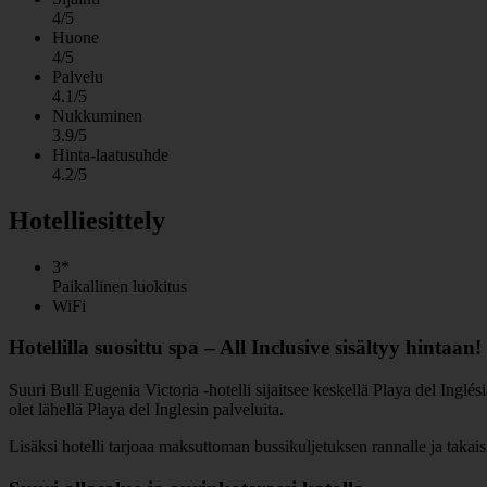
4/5
Huone
4/5
Palvelu
4.1/5
Nukkuminen
3.9/5
Hinta-laatusuhde
4.2/5
Hotelliesittely
3*
Paikallinen luokitus
WiFi
Hotellilla suosittu spa – All Inclusive sisältyy hintaan!
Suuri Bull Eugenia Victoria -hotelli sijaitsee keskellä Playa del Inglési
olet lähellä Playa del Inglesin palveluita.
Lisäksi hotelli tarjoaa maksuttoman bussikuljetuksen rannalle ja takais