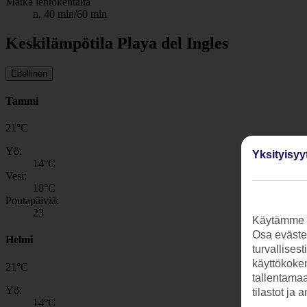
Matka lentokentältä
n. 40 min/60 min
Keskilämpötila Playa del Ingles
Edellinen
Tammi
21
°
C
Yö:
Yksityisyy
14
°C
Vesi:
18
°C
Poutapäiviä:
23
Käytämme s
Osa evästei
Helmi
turvallises
käyttökokem
21
°
C
tallentamaan
Yö:
tilastot ja 
14
°C