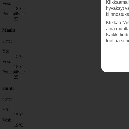
Klikkaamal
Vesi:
hyväksyt v
18
°C
Poutapäiviä:
kiinnostuk
22
Klikkaa "As
aina muutt
Maalis
Kaikki tied
luottaa sii
22
°
C
Yö:
15
°C
Vesi:
18
°C
Poutapäiviä:
25
Huhti
22
°
C
Yö:
15
°C
Vesi:
19
°C