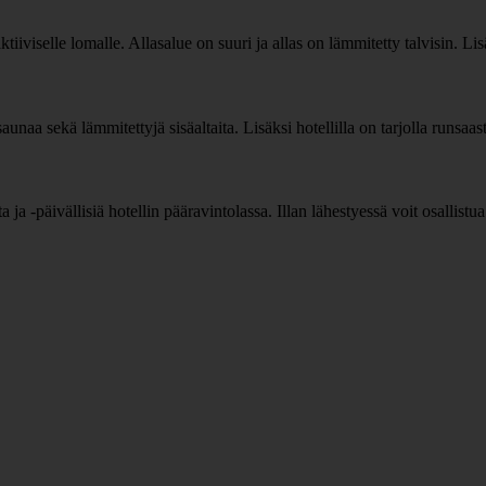
tiiviselle lomalle. Allasalue on suuri ja allas on lämmitetty talvisin. Li
naa sekä lämmitettyjä sisäaltaita. Lisäksi hotellilla on tarjolla runsaasti 
ja -päivällisiä hotellin pääravintolassa. Illan lähestyessä voit osallistua