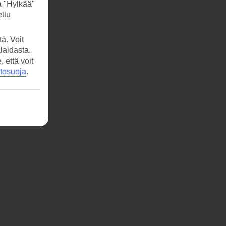
a "Hylkää"
ttu
ä. Voit
laidasta.
että voit
etosuoja
.