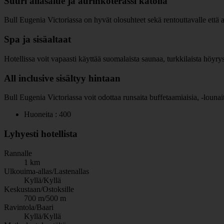
Suuri allasalue ja aurinkoterassi katolla
Bull Eugenia Victoriassa on hyvät olosuhteet sekä rentouttavalle että ak
Spa ja sisäaltaat
Hotellissa voit vapaasti käyttää suomalaista saunaa, turkkilaista höyrysau
All inclusive sisältyy hintaan
Bull Eugenia Victoriassa voit odottaa runsaita buffetaamiaisia, -lounaita 
Huoneita : 400
Lyhyesti hotellista
Rannalle
1 km
Ulkouima-allas/Lastenallas
Kyllä/Kyllä
Keskustaan/Ostoksille
700 m/500 m
Ravintola/Baari
Kyllä/Kyllä