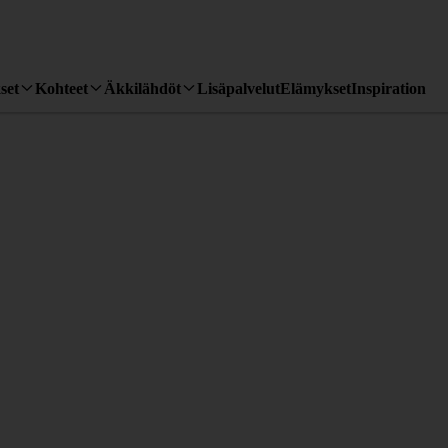
set
Kohteet
Äkkilähdöt
Lisäpalvelut
Elämykset
Inspiration