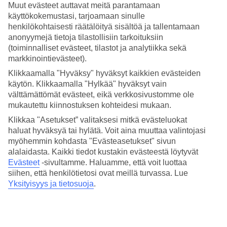
Hotellia vastapäätä on Aguila Rojan ostoskeskus. Sieltä löydät
Muut evästeet auttavat meitä parantamaan
baareja, ravintoloita ja pienempiä kauppoja. Jardin del Atlanticon
käyttökokemustasi, tarjoamaan sinulle
keskeisestä sijainnista huolimatta allasalueet muodostavat rauhaisan
henkilökohtaisesti räätälöityä sisältöä ja tallentamaan
keitaan Playa del Inglesin keskelle.
anonyymejä tietoja tilastollisiin tarkoituksiin
(toiminnalliset evästeet, tilastot ja analytiikka sekä
Kolme allasaluetta, tennistä ja kuntosali
markkinointievästeet).
Jardin del Atlanticossa on kolme allasaluetta, joista yhdessä on
Klikkaamalla "Hyväksy" hyväksyt kaikkien evästeiden
lämmitetty uima-allas sekä lastenallas. Altaat sijaitsevat puutarhassa,
käytön. Klikkaamalla "Hylkää" hyväksyt vain
vehreän kasvillisuuden ympäröimänä. Hotellilla on myös
välttämättömät evästeet, eikä verkkosivustomme ole
tenniskenttä ja hyvin varusteltu kuntosali.
mukautettu kiinnostuksen kohteidesi mukaan.
Valittavana erilaisia huoneistoja
Klikkaa "Asetukset” valitaksesi mitkä evästeluokat
haluat hyväksyä tai hylätä. Voit aina muuttaa valintojasi
Jardin del Atlanticossa on valittavana kahta eri huoneistotyyppiä.
myöhemmin kohdasta "Evästeasetukset" sivun
Superior-huoneistot ovat moderneja ja hiljattain remontoituja.
alalaidasta. Kaikki tiedot kustakin evästeestä löytyvät
Standard-huoneistot ovat vanhempia ja klassisempia.
Evästeet
-sivultamme.
Haluamme, että voit luottaa
Voit varata ateriapaketteja
siihen, että henkilötietosi ovat meillä turvassa. Lue
Yksityisyys ja tietosuoja
.
Huoneistoissa on minikeittiö, jossa voit valmistaa yksinkertaisia
aterioita itse. Jos haluat mukavan loman, johon ateriat sisältyvät
hintaan, voit varata aamiaisen, puolihoidon tai All Inclusiven
lisäpalveluna.