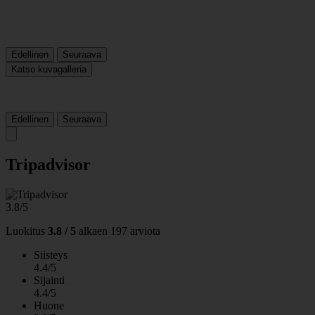
Edellinen
Seuraava
Katso kuvagalleria
Edellinen
Seuraava
Tripadvisor
3.8/5
Luokitus
3.8 / 5
alkaen
197 arviota
Siisteys
4.4/5
Sijainti
4.4/5
Huone