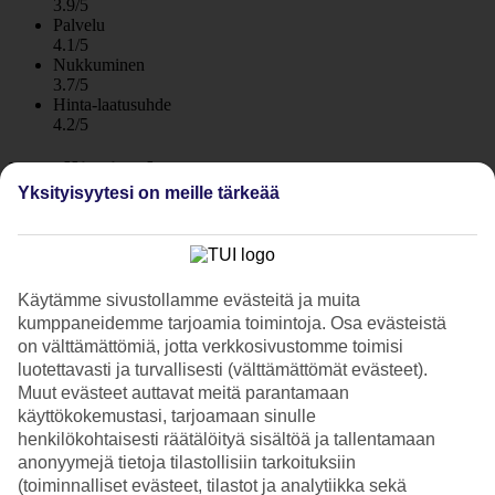
3.9/5
Palvelu
4.1/5
Nukkuminen
3.7/5
Hinta-laatusuhde
4.2/5
Hotelliesittely
Yksityisyytesi on meille tärkeää
3*
Paikallinen luokitus
WiFi
Keskeinen sijainti ja puolihoito
Käytämme sivustollamme evästeitä ja muita
kumppaneidemme tarjoamia toimintoja. Osa evästeistä
Huoneistohotelli Principadossa on uima-allas ja se sijaitsee
on välttämättömiä, jotta verkkosivustomme toimisi
keskeisellä paikalla Playa del Inglesissä. Täällä lähellä ovat sekä
luotettavasti ja turvallisesti (välttämättömät evästeet).
ranta että iltaelämä. Yksinkertainen hotelli sijaintia ja hintaa
Muut evästeet auttavat meitä parantamaan
arvostaville. Puolihoito sisältyy hintaan.
käyttökokemustasi, tarjoamaan sinulle
henkilökohtaisesti räätälöityä sisältöä ja tallentamaan
Palvelu on ystävällistä ja ehkä juuri siksi monet vanhemmat kanta-
asiakkaat palaavat hotelliin vuosi toisensa jälkeen.
anonyymejä tietoja tilastollisiin tarkoituksiin
(toiminnalliset evästeet, tilastot ja analytiikka sekä