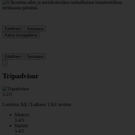
Edellinen
Seuraava
Katso kuvagalleria
Edellinen
Seuraava
Tripadvisor
3.2/5
Luokitus
3.2 / 5
alkaen
1361 arviota
Siisteys
3.4/5
Sijainti
3.4/5