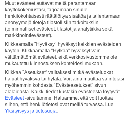
Muut evästeet auttavat meitä parantamaan
Lämmitetyt altaat ja pallokenttä
käyttökokemustasi, tarjoamaan sinulle
henkilökohtaisesti räätälöityä sisältöä ja tallentamaan
Paistattele auringossa ja pulahda altaaseen uimaan – hotellilla on
anonyymejä tietoja tilastollisiin tarkoituksiin
kaksi allasaluetta. Täällä on lämmitetty uima-allas, lastenallas ja
(toiminnalliset evästeet, tilastot ja analytiikka sekä
aurinkoterassi. Kun kaipaat liikuntaa, löytyy alueelta myös kuntosali
markkinointievästeet).
sekä tennis- ja pallokenttä.
Klikkaamalla "Hyväksy" hyväksyt kaikkien evästeiden
Nauti näköalasta
käytön. Klikkaamalla "Hylkää" hyväksyt vain
välttämättömät evästeet, eikä verkkosivustomme ole
Marina Elite sijaitsee meren äärellä, ja voit varata huoneiston, josta
mukautettu kiinnostuksen kohteidesi mukaan.
on merinäköala. Erityisen mukavaksi lomasi tekee hintaan sisltyvä
All Inclusive, johon kuuluu aamiainen, lounas ja päivällinen
Klikkaa "Asetukset” valitaksesi mitkä evästeluokat
buffetravintolassa.
haluat hyväksyä tai hylätä. Voit aina muuttaa valintojasi
myöhemmin kohdasta "Evästeasetukset" sivun
Yksi Gran Canarian parhaista rannoista
alalaidasta. Kaikki tiedot kustakin evästeestä löytyvät
Evästeet
-sivultamme.
Haluamme, että voit luottaa
Lyhyen kävelymatkan päässä hotellista on tunnettu Anfi del Marin
siihen, että henkilötietosi ovat meillä turvassa. Lue
ranta, jonka kalkkimaisen vaalea hiekka on tuotu Karibialta. Anfi del
Marin alueella on myös useita ravintoloita, baareja ja
Yksityisyys ja tietosuoja
.
vesiurheilumahdollisuuksia.
Huoneistoja : 264