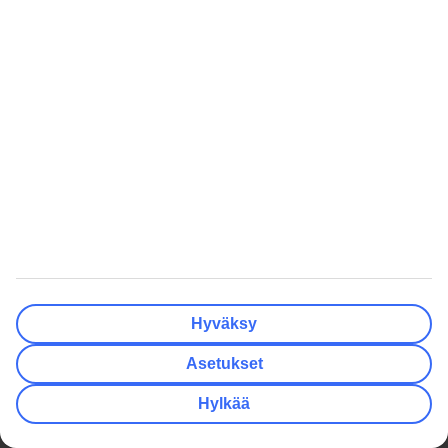
Suositut matkat
Hotellit
Hyvä tietää
Asiakaspalvelu
Maksut ja matkaliput
TUI-sovellus
Matkaehdot
Lomapalvelu
Ennen matkaa
Autonvuokraus
Lentomatka
myTUI
Lomakohteessa
Ryhmämatkat
Matkan jälkeen
TUI Smiles Rewards Club
Hyväksy
TUI Smiles Rewards Club –
Säännöt ja ehdot
Asetukset
TUI
Hyödyllistä
Yritystiedot
Lisäpalvelut
Hylkää
Työpaikat
Matkavakuutus