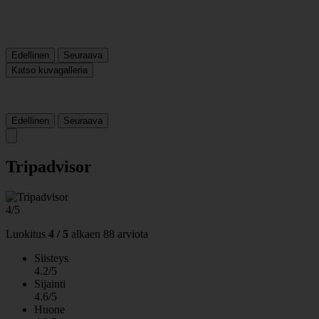
Edellinen
Seuraava
Katso kuvagalleria
Edellinen
Seuraava
Tripadvisor
4/5
Luokitus
4 / 5
alkaen
88 arviota
Siisteys
4.2/5
Sijainti
4.6/5
Huone