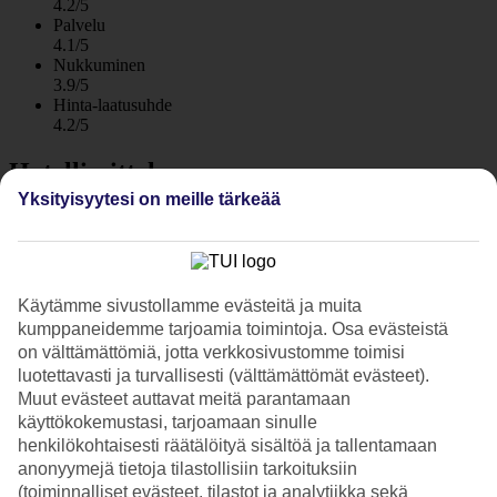
4.2/5
Palvelu
4.1/5
Nukkuminen
3.9/5
Hinta-laatusuhde
4.2/5
Hotelliesittely
Yksityisyytesi on meille tärkeää
3*
Paikallinen luokitus
WiFi
Kaksikerroksiset huoneistot lähellä kauppoja ja
Käytämme sivustollamme evästeitä ja muita
ravintoloita
kumppaneidemme tarjoamia toimintoja. Osa evästeistä
on välttämättömiä, jotta verkkosivustomme toimisi
Huoneistohotelli Montecarlo sijaitsee suositussa Puerto Ricossa,
luotettavasti ja turvallisesti (välttämättömät evästeet).
lähellä kauppoja, supermarketia, ravintoloita ja baareja.
Muut evästeet auttavat meitä parantamaan
Vaatimattomalla hotellilla on uima-allas ja sen huoneistot sijaitsevat
käyttökokemustasi, tarjoamaan sinulle
kaksikerroksisissa pienissä rivitaloissa.
henkilökohtaisesti räätälöityä sisältöä ja tallentamaan
Hotelli levittäytyy ylös Puerto Ricon laakson rinteeseen. Rantaan
anonyymejä tietoja tilastollisiin tarkoituksiin
kävelet alle 10 minuutissa.
(toiminnalliset evästeet, tilastot ja analytiikka sekä