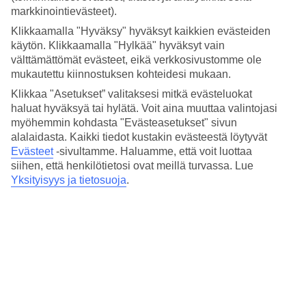
markkinointievästeet).
Kaksikerroksiset huoneistot
Klikkaamalla "Hyväksy" hyväksyt kaikkien evästeiden
käytön. Klikkaamalla "Hylkää" hyväksyt vain
Huoneistoissa on yhdistetty keittiö/olohuone sisääntulokerroksessa
sekä myös wc. Yläkerrassa on kylpyhuone ja kaksi makuuhuonetta.
välttämättömät evästeet, eikä verkkosivustomme ole
mukautettu kiinnostuksen kohteidesi mukaan.
Huoneistoja : 48
Klikkaa "Asetukset” valitaksesi mitkä evästeluokat
Lyhyesti hotellista
haluat hyväksyä tai hylätä. Voit aina muuttaa valintojasi
myöhemmin kohdasta "Evästeasetukset" sivun
Rannalle
alalaidasta. Kaikki tiedot kustakin evästeestä löytyvät
800 m
Evästeet
-sivultamme.
Haluamme, että voit luottaa
Ulkouima-allas/Lastenallas
siihen, että henkilötietosi ovat meillä turvassa. Lue
Kyllä/Ei
Yksityisyys ja tietosuoja
.
Ostoksille
10 m
Ravintola/Baari
Ei/Ei
Matka lentokentältä
n. 60 min.
Keskilämpötila Puerto Rico
Edellinen