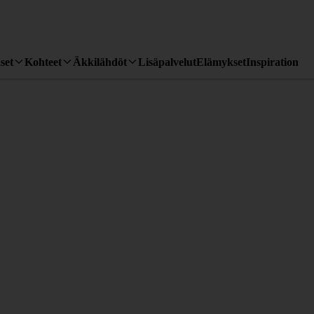
set
Kohteet
Äkkilähdöt
Lisäpalvelut
Elämykset
Inspiration