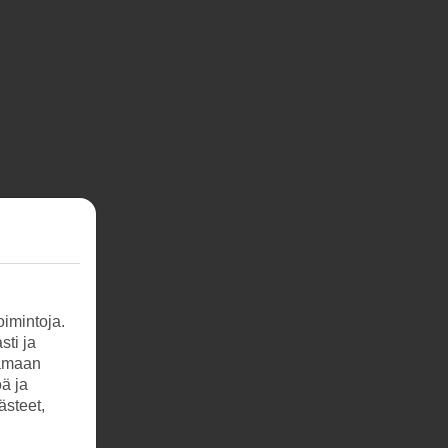
imintoja.
sti ja
tamaan
öä ja
ästeet,