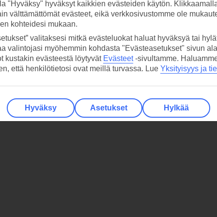
la "Hyväksy" hyväksyt kaikkien evästeiden käytön. Klikkaamall
ain välttämättömät evästeet, eikä verkkosivustomme ole mukaute
sen kohteidesi mukaan.
etukset” valitaksesi mitkä evästeluokat haluat hyväksyä tai hylät
aa valintojasi myöhemmin kohdasta "Evästeasetukset" sivun ala
ot kustakin evästeestä löytyvät
Evästeet
-sivultamme.
Haluamme, 
hen, että henkilötietosi ovat meillä turvassa. Lue
Yksityisyys ja ti
Hyväksy
Asetukset
Hylkää