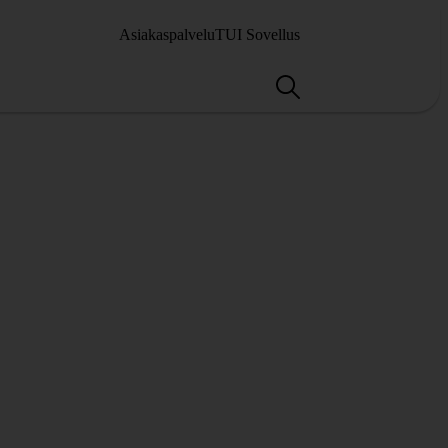
Asiakaspalvelu
TUI Sovellus