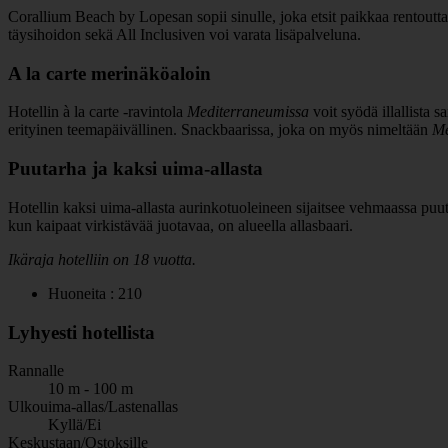
Corallium Beach by Lopesan sopii sinulle, joka etsit paikkaa rentouttav
täysihoidon sekä All Inclusiven voi varata lisäpalveluna.
A la carte merinäköaloin
Hotellin à la carte -ravintola
Mediterraneumissa
voit syödä illallista 
erityinen teemapäivällinen. Snackbaarissa, joka on myös nimeltään
Me
Puutarha ja kaksi uima-allasta
Hotellin kaksi uima-allasta aurinkotuoleineen sijaitsee vehmaassa puut
kun kaipaat virkistävää juotavaa, on alueella allasbaari.
Ikäraja hotelliin on 18 vuotta.
Huoneita : 210
Lyhyesti hotellista
Rannalle
10 m - 100 m
Ulkouima-allas/Lastenallas
Kyllä/Ei
Keskustaan/Ostoksille