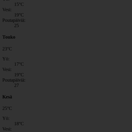
15
°C
Vesi:
19
°C
Poutapäiviä:
25
Touko
23
°
C
Yö:
17
°C
Vesi:
19
°C
Poutapäiviä:
27
Kesä
25
°
C
Yö:
18
°C
Vesi: