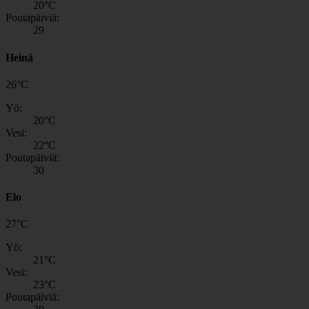
20
°C
Poutapäiviä:
29
Heinä
26
°
C
Yö:
20
°C
Vesi:
22
°C
Poutapäiviä:
30
Elo
27
°
C
Yö:
21
°C
Vesi:
23
°C
Poutapäiviä: