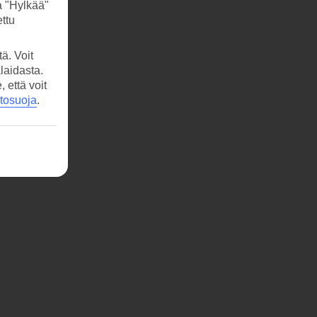
a "Hylkää"
ttu
ä. Voit
laidasta.
että voit
etosuoja
.