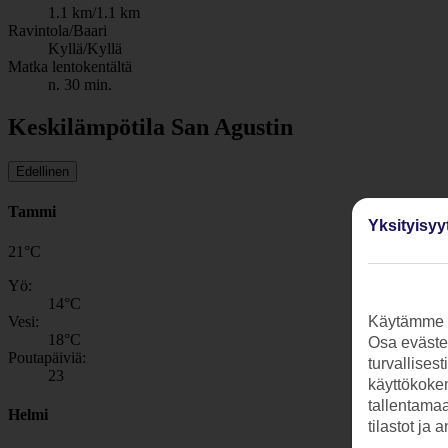
1.1 km/1.1 km
Ravintola/Baari
Kyllä/Kyllä
Matka lentokentältä
n. 30 min.
Keskilämpötila San Agustin
Edellinen
Tammi
Yksityisyy
21
°
C
Yö:
14
°C
Vesi:
Käytämme s
18
°C
Osa evästei
Poutapäiviä:
turvallises
23
käyttökokem
tallentamaan
Helmi
tilastot ja 