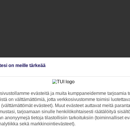
tesi on meille tärkeää
ivustollamme evästeitä ja muita kumppaneidemme tarjoamia to
stä on välttämättömiä, jotta verkkosivustomme toimisi luotettava
ti (välttämättömät evästeet). Muut evästeet auttavat meitä paran
ustasi, tarjoamaan sinulle henkilökohtaisesti räätälöityä sisält
 anonyymejä tietoja tilastollisiin tarkoituksiin (toiminnalliset ev
analytiikka sekä markkinointievästeet).