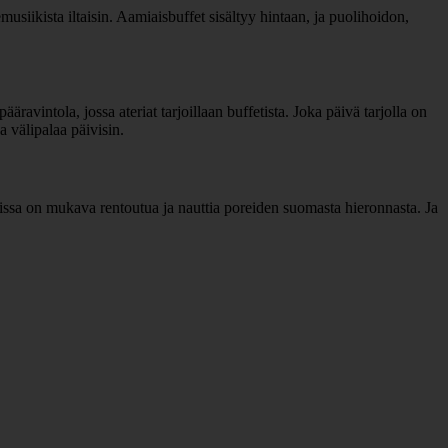
usiikista iltaisin. Aamiaisbuffet sisältyy hintaan, ja puolihoidon,
pääravintola, jossa ateriat tarjoillaan buffetista. Joka päivä tarjolla on
ja välipalaa päivisin.
joissa on mukava rentoutua ja nauttia poreiden suomasta hieronnasta. Ja