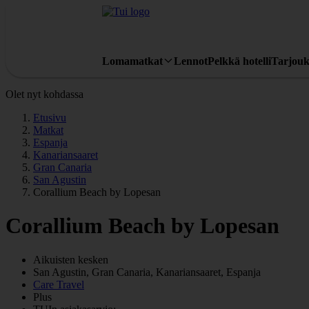
Lomamatkat
Lennot
Pelkkä hotelli
Tarjouk
Olet nyt kohdassa
Etusivu
Matkat
Espanja
Kanariansaaret
Gran Canaria
San Agustin
Corallium Beach by Lopesan
Corallium Beach by Lopesan
Aikuisten kesken
San Agustin, Gran Canaria, Kanariansaaret, Espanja
Care Travel
Plus