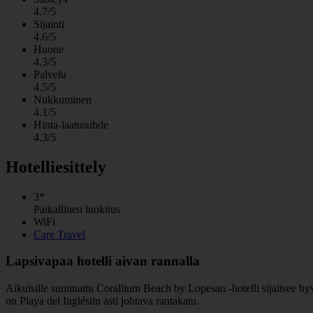
4.7/5
Sijainti
4.6/5
Huone
4.3/5
Palvelu
4.5/5
Nukkuminen
4.1/5
Hinta-laatusuhde
4.3/5
Hotelliesittely
3*
Paikallinen luokitus
WiFi
Care Travel
Lapsivapaa hotelli aivan rannalla
Aikuisille suunnattu Corallium Beach by Lopesan -hotelli sijaitsee hyv
on Playa del Inglésiin asti johtava rantakatu.