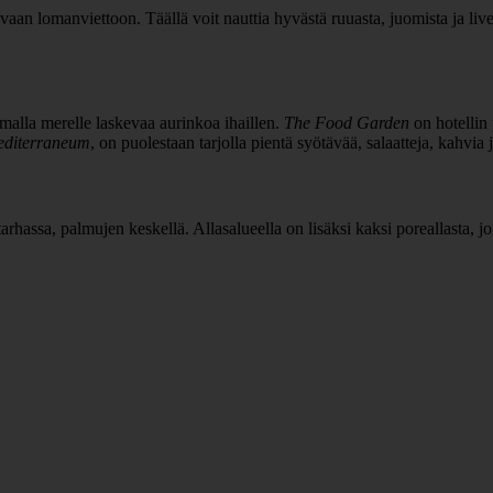
aan lomanviettoon. Täällä voit nauttia hyvästä ruuasta, juomista ja livem
samalla merelle laskevaa aurinkoa ihaillen.
The Food Garden
on hotellin 
diterraneum
, on puolestaan tarjolla pientä syötävää, salaatteja, kahvia 
arhassa, palmujen keskellä. Allasalueella on lisäksi kaksi poreallasta, 