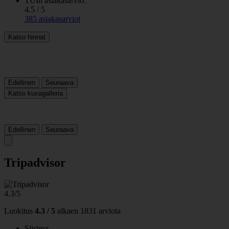
TUIn asiakasarvio:
4.5 / 5
385 asiakasarviot
Katso hinnat
Edellinen
Seuraava
Katso kuvagalleria
Edellinen
Seuraava
Tripadvisor
4.3/5
Luokitus
4.3 / 5
alkaen
1831 arviota
Siisteys