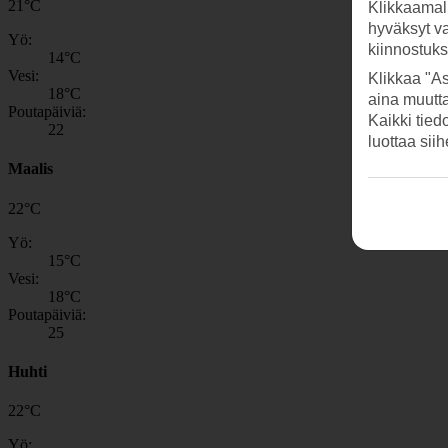
21
°
C
Klikkaamal
hyväksyt v
Yö:
kiinnostuk
14
°C
Vesi:
Klikkaa "As
18
°C
aina muutt
Poutapäiviä:
Kaikki tied
22
luottaa sii
Maalis
22
°
C
Yö:
15
°C
Vesi:
18
°C
Poutapäiviä:
25
Huhti
22
°
C
Yö: