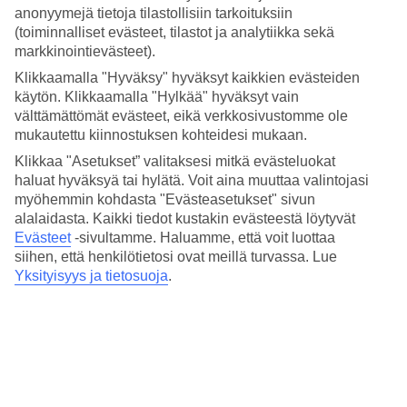
3.9/5
anonyymejä tietoja tilastollisiin tarkoituksiin
Hinta-laatusuhde
(toiminnalliset evästeet, tilastot ja analytiikka sekä
4/5
markkinointievästeet).
Hotelliesittely
Klikkaamalla "Hyväksy" hyväksyt kaikkien evästeiden
käytön. Klikkaamalla "Hylkää" hyväksyt vain
3*
välttämättömät evästeet, eikä verkkosivustomme ole
Paikallinen luokitus
mukautettu kiinnostuksen kohteidesi mukaan.
3,5 tähden hotelli Vibra Cala Tarida kohteessa Cala Tarida on
Klikkaa "Asetukset” valitaksesi mitkä evästeluokat
hotelli, jolla on baari, aamiaisbuffet ja WiFi. Hotellilla voit nauttia
haluat hyväksyä tai hylätä. Voit aina muuttaa valintojasi
palveluista kuten hieronta. Jos matkustat lasten kanssa, on lapsille
myöhemmin kohdasta "Evästeasetukset" sivun
lastenkerho/miniklubi, lastenallas ja leikkipaikka. Alueella on
alalaidasta. Kaikki tiedot kustakin evästeestä löytyvät
pysäköintimahdollisuus. Hotelli on uudistettu viimeksi vuonna 2017.
Evästeet
-sivultamme.
Haluamme, että voit luottaa
Hotelli hyväksyy seuraavat luottokortit: EC Maestro, Mastercard ja
siihen, että henkilötietosi ovat meillä turvassa. Lue
Visa.
Yksityisyys ja tietosuoja
.
Lyhyesti hotellista
Rannalle
250 m
Ulkouima-allas/Lastenallas
Kyllä/Kyllä
Ravintola/Baari