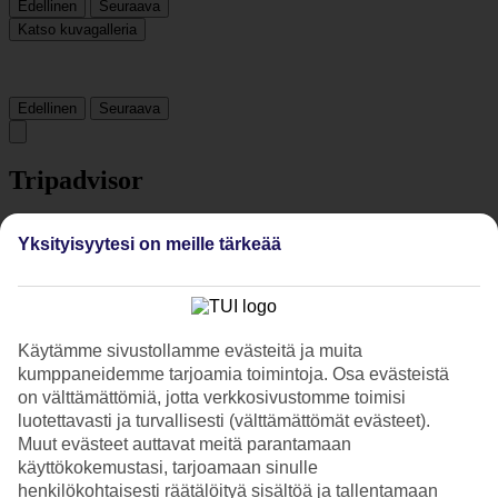
Edellinen
Seuraava
Katso kuvagalleria
Edellinen
Seuraava
Tripadvisor
Yksityisyytesi on meille tärkeää
4.1/5
Luokitus
4.1 / 5
alkaen
2270 arviota
Siisteys
4/5
Käytämme sivustollamme evästeitä ja muita
Sijainti
kumppaneidemme tarjoamia toimintoja. Osa evästeistä
4.2/5
on välttämättömiä, jotta verkkosivustomme toimisi
Huone
luotettavasti ja turvallisesti (välttämättömät evästeet).
3.6/5
Palvelu
Muut evästeet auttavat meitä parantamaan
3.9/5
käyttökokemustasi, tarjoamaan sinulle
Nukkuminen
henkilökohtaisesti räätälöityä sisältöä ja tallentamaan